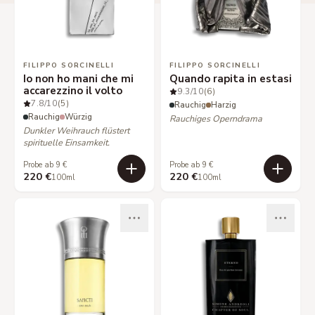
FILIPPO SORCINELLI
FILIPPO SORCINELLI
Io non ho mani che mi
Quando rapita in estasi
accarezzino il volto
9.3
/10
(6)
7.8
/10
(5)
Rauchig
Harzig
Rauchig
Würzig
Rauchiges Operndrama
Dunkler Weihrauch flüstert
spirituelle Einsamkeit.
Probe ab 9 €
Probe ab 9 €
220 €
220 €
100ml
100ml