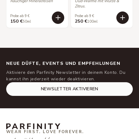
Rauchiger Mineralfelsen
Oud-Wärme mit Würze &
Zitrus.
Probe ab 9 €
Probe ab 9 €
150 €
250 €
50ml
100ml
NEUE DÜFTE, EVENTS UND EMPFEHLUNGEN
Aktiviere den Parfinity Newsletter in deinem Konto. Du
kannst ihn jederzeit wieder deaktivieren.
NEWSLETTER AKTIVIEREN
WEAR FIRST. LOVE FOREVER.