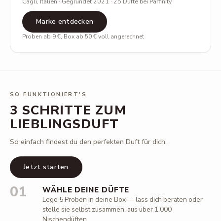
Cagli, Italien · Gegründet 2021 · 25 Düfte bei Parfinity
Marke entdecken
Proben ab 9 €, Box ab 50 € voll angerechnet
SO FUNKTIONIERT'S
3 SCHRITTE ZUM
LIEBLINGSDUFT
So einfach findest du den perfekten Duft für dich.
Jetzt starten
01
WÄHLE DEINE DÜFTE
Lege 5 Proben in deine Box — lass dich beraten oder
stelle sie selbst zusammen, aus über 1.000
Nischendüften.