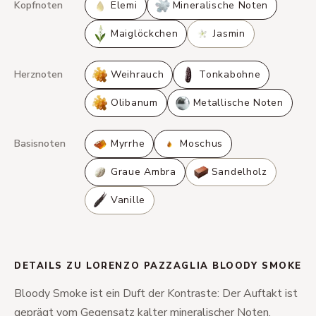
Kopfnoten
Elemi
Mineralische Noten
Maiglöckchen
Jasmin
Herznoten
Weihrauch
Tonkabohne
Olibanum
Metallische Noten
Basisnoten
Myrrhe
Moschus
Graue Ambra
Sandelholz
Vanille
DETAILS ZU LORENZO PAZZAGLIA BLOODY SMOKE
Bloody Smoke ist ein Duft der Kontraste: Der Auftakt ist
geprägt vom Gegensatz kalter mineralischer Noten,