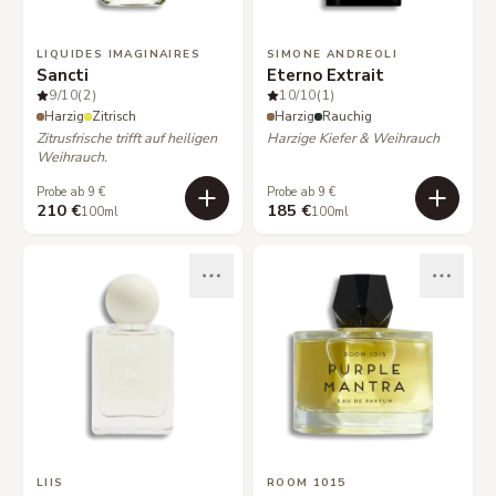
LIQUIDES IMAGINAIRES
SIMONE ANDREOLI
Sancti
Eterno Extrait
9
/10
(2)
10
/10
(1)
Harzig
Zitrisch
Harzig
Rauchig
Zitrusfrische trifft auf heiligen
Harzige Kiefer & Weihrauch
Weihrauch.
Probe ab 9 €
Probe ab 9 €
210 €
185 €
100ml
100ml
LIIS
ROOM 1015