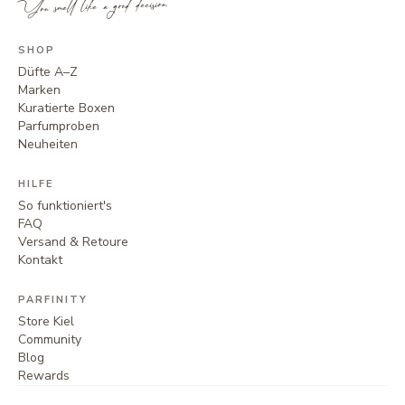
You smell like a good decision.
SHOP
Düfte A–Z
Marken
Kuratierte Boxen
Parfumproben
Neuheiten
HILFE
So funktioniert's
FAQ
Versand & Retoure
Kontakt
PARFINITY
Store Kiel
Community
Blog
Rewards