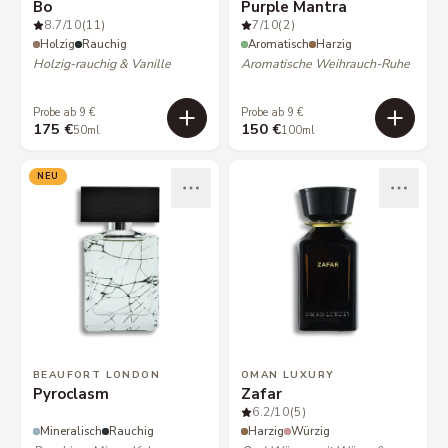
Bo
Purple Mantra
8.7
/10
(11)
7
/10
(2)
Holzig
Rauchig
Aromatisch
Harzig
Holzig-rauchig & Vanille
Aromatische Weihrauch-Ruhe
Probe ab 9 €
Probe ab 9 €
175 €
150 €
50ml
100ml
NEU
BEAUFORT LONDON
OMAN LUXURY
Pyroclasm
Zafar
6.2
/10
(5)
Mineralisch
Rauchig
Harzig
Würzig