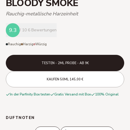
BLOODY SMOKE
Rauchig-metallische Harzeinheit
9.3
/ 10
6 Bewertungen
Rauchig
Harzig
Würzig
TESTEN - 2ML PROBE - AB 9€
·
·
KAUFEN
50ML
145,00 €
In der Parfinity Box testen
Gratis Versand mit Box
100% Original
DUFTNOTEN