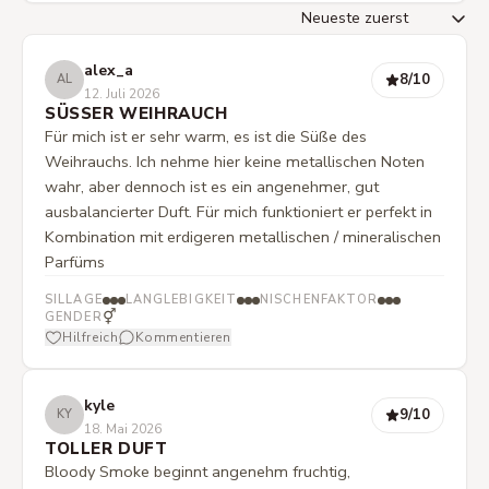
alex_a
8
/10
AL
12. Juli 2026
SÜSSER WEIHRAUCH
Für mich ist er sehr warm, es ist die Süße des
Weihrauchs. Ich nehme hier keine metallischen Noten
wahr, aber dennoch ist es ein angenehmer, gut
ausbalancierter Duft. Für mich funktioniert er perfekt in
Kombination mit erdigeren metallischen / mineralischen
Parfüms
SILLAGE
LANGLEBIGKEIT
NISCHENFAKTOR
⚥
GENDER
Hilfreich
Kommentieren
kyle
9
/10
KY
18. Mai 2026
TOLLER DUFT
Bloody Smoke beginnt angenehm fruchtig,