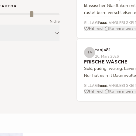
klassischer Glasflakon mi
FAKTOR
rastet beim verschließen e
m
Niche
SILLAGE
LANGLEBIGKEI
Hilfreich
Kommentieren
tanja81
TA
20. März 2026
FRISCHE WÄSCHE
Süß, pudrig, würzig. Laven
Nur hat es mit Baumwolle 
SILLAGE
LANGLEBIGKEI
Hilfreich
Kommentieren