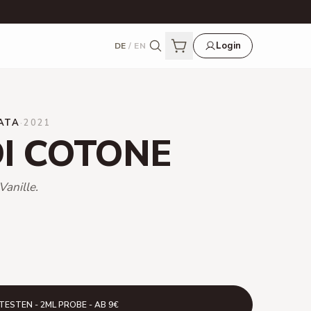
Login
DE
/
EN
ATA
·
2021
DI COTONE
anille.
TESTEN - 2ML PROBE - AB 9€