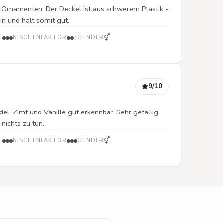
t Ornamenten. Der Deckel ist aus schwerem Plastik -
in und hält somit gut.
⚥
T
NISCHENFAKTOR
GENDER
9
/10
del, Zimt und Vanille gut erkennbar. Sehr gefällig.
nichts zu tun.
⚥
T
NISCHENFAKTOR
GENDER