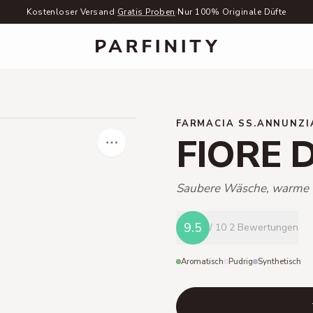
Kostenloser Versand
·
Gratis Proben
·
Nur 100% Originale Düfte
FARMACIA SS.ANNUNZI
FIORE 
Saubere Wäsche, warme V
9.5
/ 10
2 Bewertungen
Aromatisch
Pudrig
Synthetisch