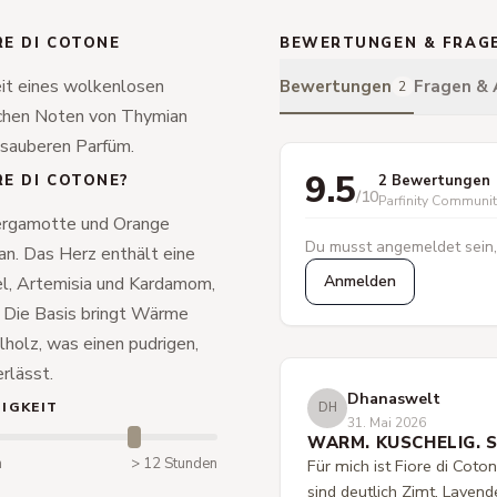
RE DI COTONE
BEWERTUNGEN & FRAG
eit eines wolkenlosen
Bewertungen
Fragen &
2
schen Noten von Thymian
 sauberen Parfüm.
9.5
RE DI COTONE?
2 Bewertungen
/10
Parfinity Communi
 Bergamotte und Orange
Du musst angemeldet sein,
n. Das Herz enthält eine
Anmelden
l, Artemisia und Kardamom,
. Die Basis bringt Wärme
lholz, was einen pudrigen,
rlässt.
Dhanaswelt
IGKEIT
DH
31. Mai 2026
WARM. KUSCHELIG. 
n
> 12 Stunden
Für mich ist Fiore di Coto
sind deutlich Zimt, Lavend