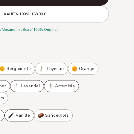
KAUFEN
·
100ML
·
168,00 €
s Versand mit Box
100% Original
Bergamotte
Thymian
Orange
per
Lavendel
Artemisia
om
s
Vanille
Sandelholz