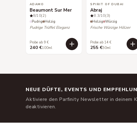
ADAMO
SPIRIT OF DUBAI
Beaumont Sur Mer
Abraj
8
/10
(2)
8.3
/10
(3)
Pudrig
Holzig
Holzig
Würzig
Pudrige Trüffel Eleganz
Frische Würzige Hölzer
Probe ab 9 €
Probe ab 14 €
240 €
255 €
100ml
50ml
NEUE DÜFTE, EVENTS UND EMPFEHLU
Aktiviere den Parfinity Newsletter in deinem K
deaktivieren.