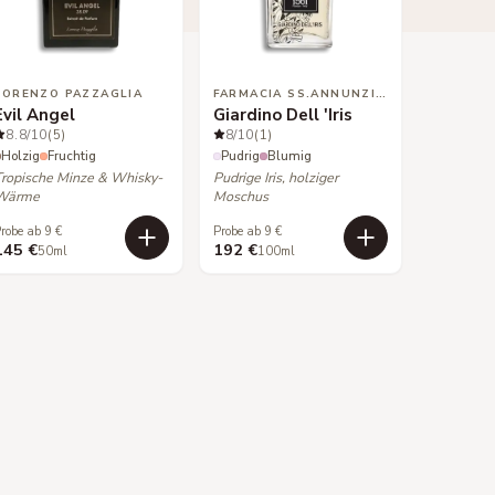
LORENZO PAZZAGLIA
FARMACIA SS.ANNUNZIATA
Evil Angel
Giardino Dell 'Iris
8.8
/10
(5)
8
/10
(1)
Holzig
Fruchtig
Pudrig
Blumig
Tropische Minze & Whisky-
Pudrige Iris, holziger
Wärme
Moschus
robe ab 9 €
Probe ab 9 €
145 €
192 €
50ml
100ml