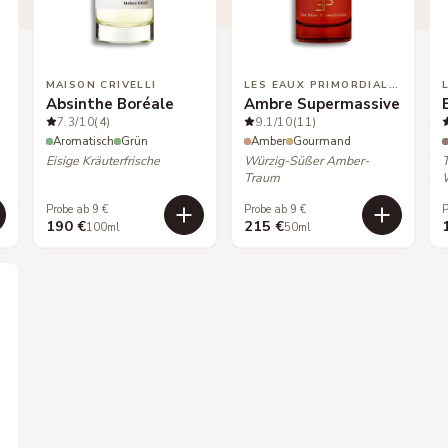
MAISON CRIVELLI
LES EAUX PRIMORDIALES
Absinthe Boréale
Ambre Supermassive
7.3
/10
(4)
9.1
/10
(11)
Aromatisch
Grün
Amber
Gourmand
Eisige Kräuterfrische
Würzig-Süßer Amber-
Traum
Probe ab 9 €
Probe ab 9 €
P
190 €
215 €
100ml
50ml