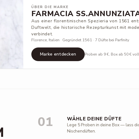
ÜBER DIE MARKE
FARMACIA SS.ANNUNZIAT
Aus einer florentinischen Spezieria von 1561 ent
Duftwelt, die historische Rezepturkunst mit mod
verbindet.
Florence, Italien · Gegründet 1561 · 7 Düfte bei Parfinity
Marke entdecken
Proben ab 9 €, Box ab 50 € vol
01
WÄHLE DEINE DÜFTE
Lege 5 Proben in deine Box — lass di
M
Nischendüften.