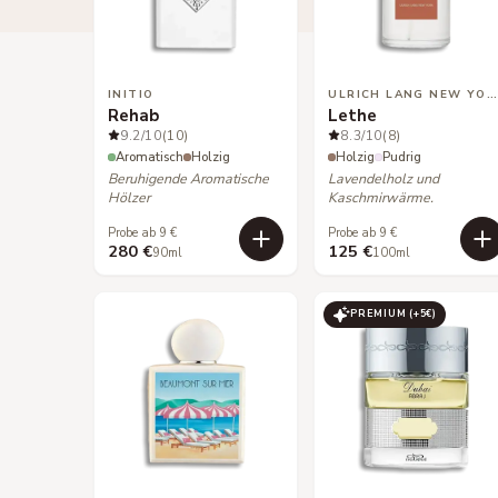
INITIO
ULRICH LANG NEW YORK
Rehab
Lethe
9.2
/10
(10)
8.3
/10
(8)
Aromatisch
Holzig
Holzig
Pudrig
Beruhigende Aromatische
Lavendelholz und
Hölzer
Kaschmirwärme.
Probe ab 9 €
Probe ab 9 €
280 €
125 €
90ml
100ml
PREMIUM (+
5
€)