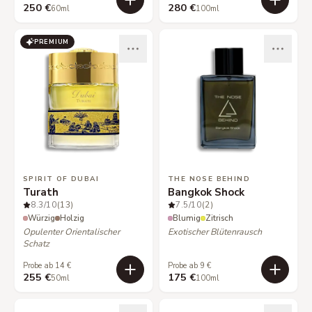
250 €
280 €
60ml
100ml
PREMIUM
SPIRIT OF DUBAI
THE NOSE BEHIND
Turath
Bangkok Shock
8.3
/10
(13)
7.5
/10
(2)
Würzig
Holzig
Blumig
Zitrisch
Opulenter Orientalischer
Exotischer Blütenrausch
Schatz
Probe ab 14 €
Probe ab 9 €
255 €
175 €
50ml
100ml