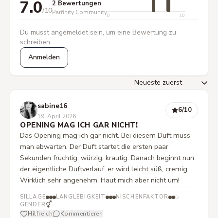
7.0
2 Bewertungen
/10
Parfinity Community
0
10
Du musst angemeldet sein, um eine Bewertung zu
schreiben.
Anmelden
sabine16
6
/10
19. April 2026
OPENING MAG ICH GAR NICHT!
Das Opening mag ich gar nicht. Bei diesem Duft muss
man abwarten. Der Duft startet die ersten paar
Sekunden fruchtig, würzig, krautig. Danach beginnt nun
der eigentliche Duftverlauf: er wird leicht süß, cremig.
Wirklich sehr angenehm. Haut mich aber nicht um!
SILLAGE
LANGLEBIGKEIT
NISCHENFAKTOR
⚥
GENDER
Hilfreich
Kommentieren