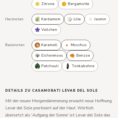
Zitrone
Bergamotte
Herznoten
Kardamom
Lilie
Jasmin
Veilchen
Basisnoten
Karamell
Moschus
Eichenmoos
Benzoe
Patchouli
Tonkabohne
DETAILS ZU CASAMORATI LEVAR DEL SOLE
Mit der neuen Morgendämmerung erwacht neue Hoffnung.
Levar del Sole poetisiert auf der Haut. Wörtlich
übersetzt als 'Aufgang der Sonne' ist Levar del Sole das