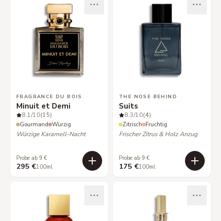
FRAGRANCE DU BOIS
THE NOSE BEHIND
Minuit et Demi
Suits
8.1
/10
(15)
8.3
/10
(4)
Gourmand
Würzig
Zitrisch
Fruchtig
Würzige Karamell-Nacht
Frischer Zitrus & Holz Anzug
Probe ab 9 €
Probe ab 9 €
295 €
175 €
100ml
100ml