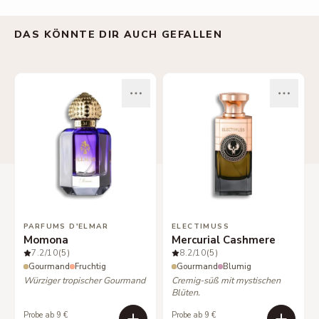
DAS KÖNNTE DIR AUCH GEFALLEN
PARFUMS D'ELMAR
ELECTIMUSS
Momona
Mercurial Cashmere
7.2
/10
(5)
8.2
/10
(5)
Gourmand
Fruchtig
Gourmand
Blumig
Würziger tropischer Gourmand
Cremig-süß mit mystischen
Blüten.
Probe ab 9 €
Probe ab 9 €