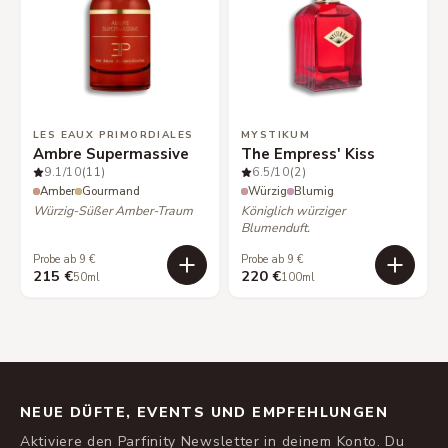
LES EAUX PRIMORDIALES
MYSTIKUM
Ambre Supermassive
The Empress' Kiss
9.1
/10
(11)
6.5
/10
(2)
Amber
Gourmand
Würzig
Blumig
Würzig-Süßer Amber-Traum
Königlich würziger
Blumenduft.
Probe ab 9 €
Probe ab 9 €
215 €
220 €
50ml
100ml
NEUE DÜFTE, EVENTS UND EMPFEHLUNGEN
Aktiviere den Parfinity Newsletter in deinem Konto. Du