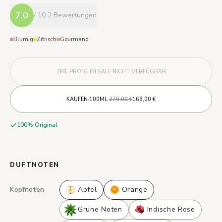
7.0
/ 10
2 Bewertungen
Blumig
Zitrisch
Gourmand
2ML PROBE IM SALE NICHT VERFÜGBAR
·
·
KAUFEN
100ML
270,00 €
168,00 €
100% Original
DUFTNOTEN
Kopfnoten
Apfel
Orange
Grüne Noten
Indische Rose