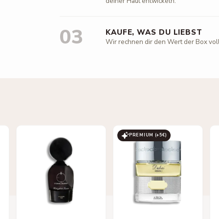
deiner Haut entwickeln.
03
KAUFE, WAS DU LIEBST
Wir rechnen dir den Wert der Box vol
PREMIUM (+
5
€)