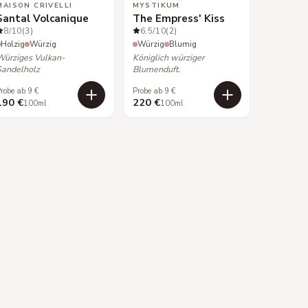
MAISON CRIVELLI
MYSTIKUM
Santal Volcanique
The Empress' Kiss
8
/10
(3)
6.5
/10
(2)
Holzig
Würzig
Würzig
Blumig
Würziges Vulkan-
Königlich würziger
Sandelholz
Blumenduft.
robe ab 9 €
Probe ab 9 €
190 €
220 €
100ml
100ml