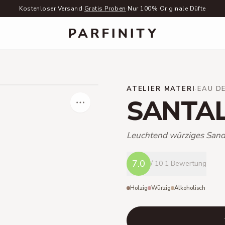
Kostenloser Versand
·
Gratis Proben
·
Nur 100% Originale Düfte
ATELIER MATERI
·
EAU D
SANTA
Leuchtend würziges Sand
7.0
/ 10
1 Bewertung
Holzig
Würzig
Alkoholisch