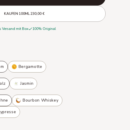
KAUFEN
·
100ML
·
230,00 €
s Versand mit Box
100% Original
om
Bergamotte
olz
Jasmin
ohne
Bourbon Whiskey
Zypresse