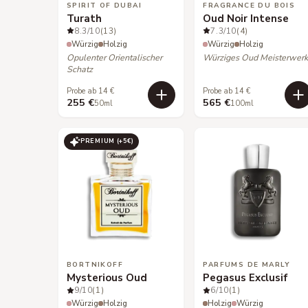
SPIRIT OF DUBAI
FRAGRANCE DU BOIS
Turath
Oud Noir Intense
8.3
/10
(13)
7.3
/10
(4)
Würzig
Holzig
Würzig
Holzig
Opulenter Orientalischer
Würziges Oud Meisterwer
Schatz
Probe ab 14 €
Probe ab 14 €
255 €
565 €
50ml
100ml
PREMIUM (+
5
€)
BORTNIKOFF
PARFUMS DE MARLY
Mysterious Oud
Pegasus Exclusif
9
/10
(1)
6
/10
(1)
Würzig
Holzig
Holzig
Würzig