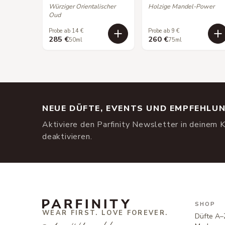
Würziger Orientalischer
Holzige Mandel-Power
Oud
Probe ab 14 €
Probe ab 9 €
285 €
260 €
50ml
75ml
NEUE DÜFTE, EVENTS UND EMPFEHLU
Aktiviere den Parfinity Newsletter in deinem K
deaktivieren.
SHOP
WEAR FIRST. LOVE FOREVER.
Düfte A–