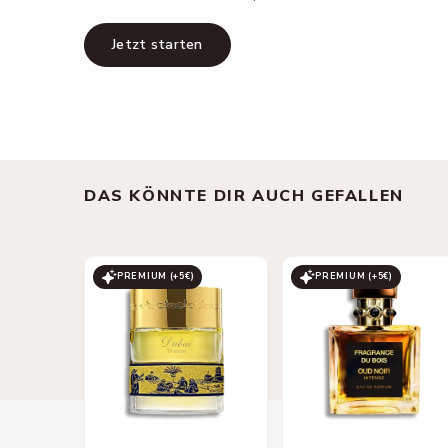
Jetzt starten
DAS KÖNNTE DIR AUCH GEFALLEN
PREMIUM (+
5
€)
PREMIUM (+
5
€)