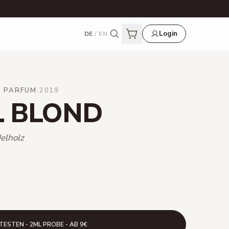
Login
DE
/
EN
E PARFUM
·
2019
L BLOND
elholz
TESTEN - 2ML PROBE - AB 9€