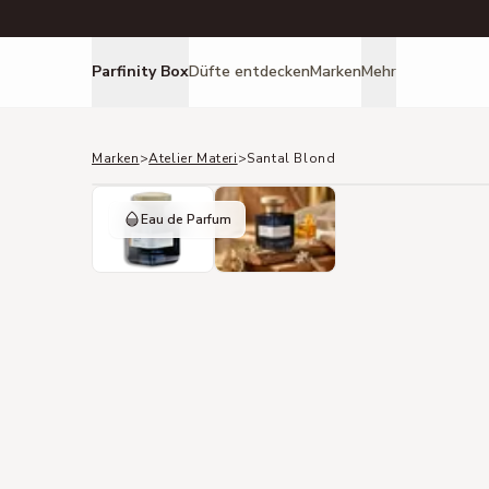
Parfinity Box
Düfte entdecken
Marken
Mehr
Marken
>
Atelier Materi
>
Santal Blond
Eau de Parfum