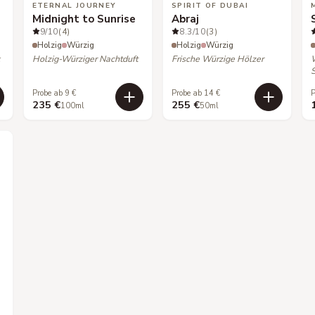
ETERNAL JOURNEY
SPIRIT OF DUBAI
Midnight to Sunrise
Abraj
9
/10
(4)
8.3
/10
(3)
Holzig
Würzig
Holzig
Würzig
k
Holzig-Würziger Nachtduft
Frische Würzige Hölzer
Probe ab 9 €
Probe ab 14 €
P
235 €
255 €
100ml
50ml