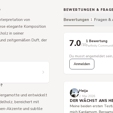
D
BEWERTUNGEN & FRAG
Interpretation von
Bewertungen
Fragen &
1
iese elegante Komposition
holz in seiner
n und zeitgemäßen Duft, der
7.0
1 Bewertung
/10
Parfinity Communi
Du musst angemeldet sein,
Anmelden
D?
Heija
 Bergamotte und entwickelt
2. Mai 2026
DER WÄCHST ANS HE
elholz, bereichert mit
Meine beiden ersten Test
nen-Akzente und subtile
mich Kardamom, Bergamot