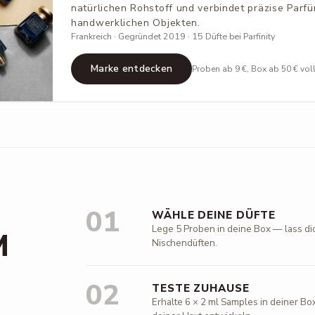
natürlichen Rohstoff und verbindet präzise Parfü
handwerklichen Objekten.
Frankreich · Gegründet 2019 · 15 Düfte bei Parfinity
Marke entdecken
Proben ab 9 €, Box ab 50 € vol
01
WÄHLE DEINE DÜFTE
Lege 5 Proben in deine Box — lass di
M
Nischendüften.
02
TESTE ZUHAUSE
Erhalte 6 × 2 ml Samples in deiner Box