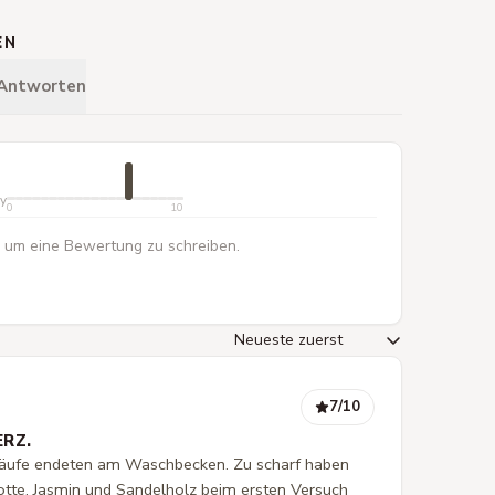
EN
 Antworten
ty
0
10
 um eine Bewertung zu schreiben.
7
/10
RZ.
läufe endeten am Waschbecken. Zu scharf haben
te, Jasmin und Sandelholz beim ersten Versuch