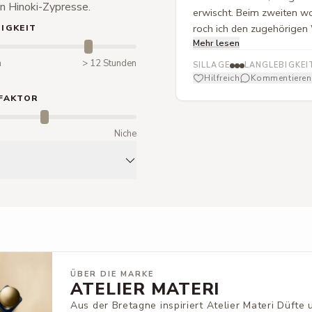
n Hinoki-Zypresse.
erwischt. Beim zweiten wo
roch ich den zugehörigen W
IGKEIT
Mehr lesen
distale Hautareale an ein
spritzige, zitrische Frisc
n
> 12 Stunden
SILLAGE
LANGLEBIGKEI
Erinnerungen an Kirchenb
Hilfreich
Kommentieren
rieche ich Spuren von Weih
FAKTOR
wird er aber nach einigen
hochwertiges Körperöl.
m
Niche
ÜBER DIE MARKE
ATELIER MATERI
Aus der Bretagne inspiriert Atelier Materi Düfte