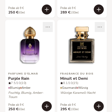
Probe ab 9 €
Probe ab 9 €
250 €
289 €
60ml
100ml
PARFUMS D'ELMAR
FRAGRANCE DU BOIS
Purple Rain
Minuit et Demi
7.5
/10
(10)
8.1
/10
(15)
Blumig
Amber
Gourmand
Würzig
Fruchtig, Blumig, Amber-
Würzige Karamell-Nacht
Traum
Probe ab 9 €
Probe ab 9 €
250 €
295 €
60ml
100ml