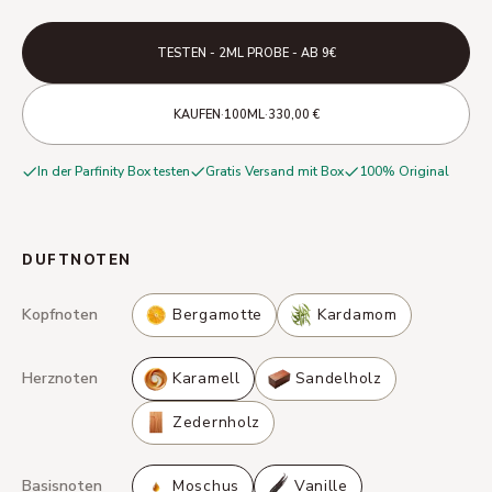
TESTEN - 2ML PROBE - AB 9€
·
·
KAUFEN
100ML
330,00 €
In der Parfinity Box testen
Gratis Versand mit Box
100% Original
DUFTNOTEN
Kopfnoten
Bergamotte
Kardamom
Herznoten
Karamell
Sandelholz
Zedernholz
Basisnoten
Moschus
Vanille