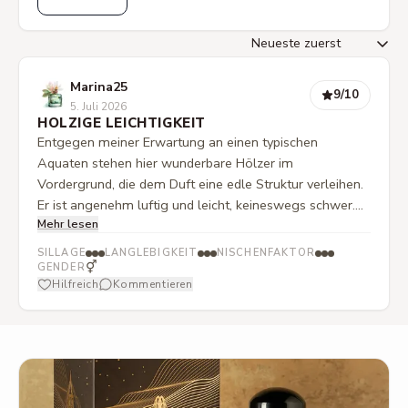
Marina25
9
/10
5. Juli 2026
HOLZIGE LEICHTIGKEIT
Entgegen meiner Erwartung an einen typischen
Aquaten stehen hier wunderbare Hölzer im
Vordergrund, die dem Duft eine edle Struktur verleihen.
Er ist angenehm luftig und leicht, keineswegs schwer.
Mehr lesen
Eine feine Süße ist dezent im Hintergrund verwoben und
rundet das Gesamtbild ab, ohne dominant zu wirken. Ein
SILLAGE
LANGLEBIGKEIT
NISCHENFAKTOR
sehr hochwertiger, klarer Duft für den Sommer.
⚥
GENDER
Hilfreich
Kommentieren