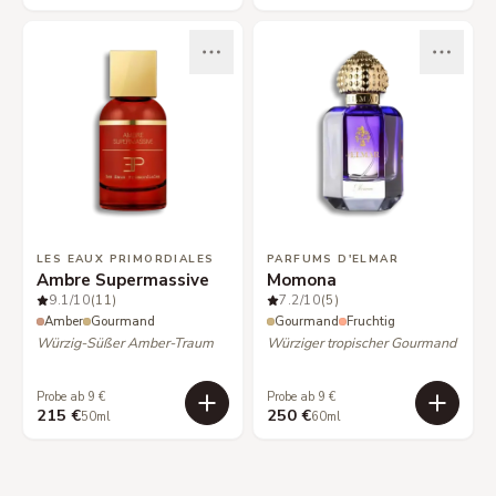
LES EAUX PRIMORDIALES
PARFUMS D'ELMAR
Ambre Supermassive
Momona
9.1
/10
(11)
7.2
/10
(5)
Amber
Gourmand
Gourmand
Fruchtig
Würzig-Süßer Amber-Traum
Würziger tropischer Gourmand
Probe ab 9 €
Probe ab 9 €
215 €
250 €
50ml
60ml