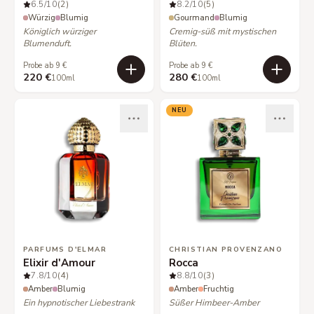
6.5
/10
(2)
8.2
/10
(5)
Würzig
Blumig
Gourmand
Blumig
Königlich würziger
Cremig-süß mit mystischen
Blumenduft.
Blüten.
Probe ab 9 €
Probe ab 9 €
220 €
280 €
100ml
100ml
NEU
PARFUMS D'ELMAR
CHRISTIAN PROVENZANO
Elixir d'Amour
Rocca
7.8
/10
(4)
8.8
/10
(3)
Amber
Blumig
Amber
Fruchtig
Ein hypnotischer Liebestrank
Süßer Himbeer-Amber