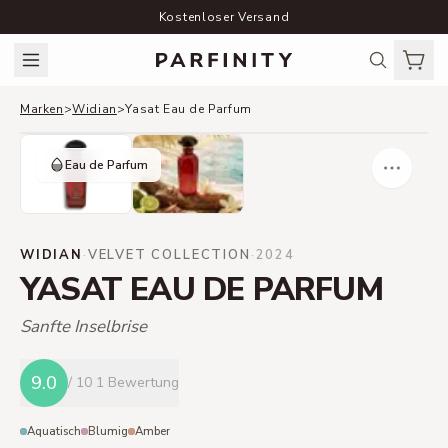
Kostenloser Versand
Marken
>
Widian
>
Yasat Eau de Parfum
Eau de Parfum
WIDIAN
·
VELVET COLLECTION
·
2024
YASAT EAU DE PARFUM
Sanfte Inselbrise
9.0
/ 10
1 Bewertung
Aquatisch
Blumig
Amber