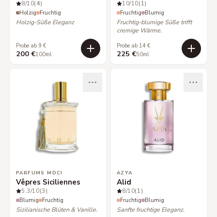
8
/10
(4)
10
/10
(1)
Holzig
Fruchtig
Fruchtig
Blumig
Holzig-Süße Eleganz
Fruchtig-blumige Süße trifft
cremige Wärme.
Probe ab 9 €
Probe ab 14 €
200 €
225 €
100ml
50ml
PARFUMS MDCI
AZYA
Vêpres Siciliennes
Alid
5.3
/10
(3)
8
/10
(1)
Blumig
Fruchtig
Fruchtig
Blumig
Sizilianische Blüten & Vanille.
Sanfte fruchtige Eleganz.