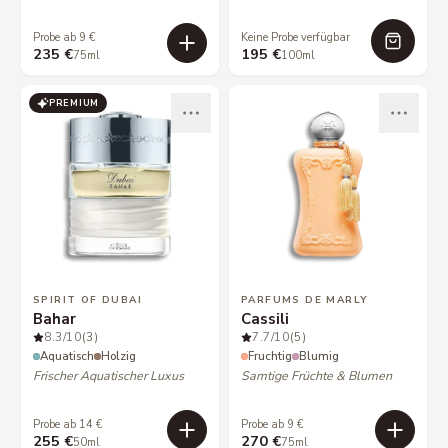
Probe ab 9 €
Keine Probe verfügbar
235 €
195 €
75ml
100ml
PREMIUM
SPIRIT OF DUBAI
PARFUMS DE MARLY
Bahar
Cassili
8.3
/10
(3)
7.7
/10
(5)
Aquatisch
Holzig
Fruchtig
Blumig
Frischer Aquatischer Luxus
Samtige Früchte & Blumen
Probe ab 14 €
Probe ab 9 €
255 €
270 €
50ml
75ml