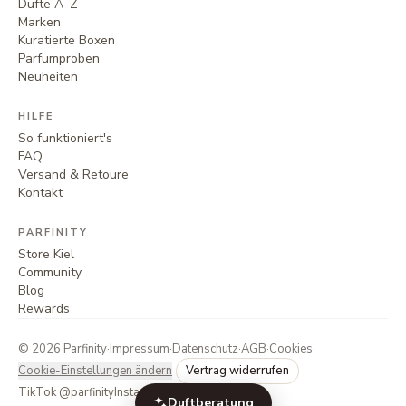
Düfte A–Z
Marken
Kuratierte Boxen
Parfumproben
Neuheiten
HILFE
So funktioniert's
FAQ
Versand & Retoure
Kontakt
PARFINITY
Store Kiel
Community
Blog
Rewards
©
2026
Parfinity
·
Impressum
·
Datenschutz
·
AGB
·
Cookies
·
Cookie-Einstellungen ändern
Vertrag widerrufen
TikTok @parfinity
Instagram @parfinity.de
Duftberatung