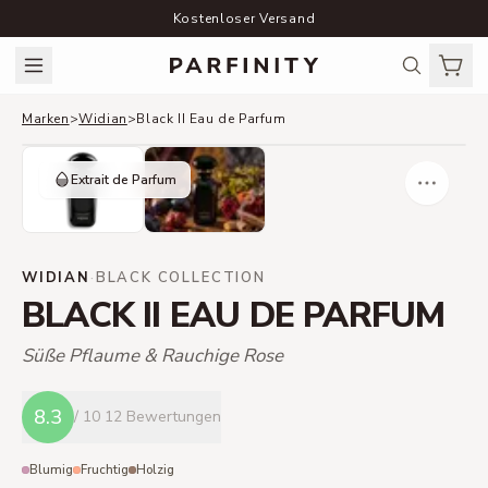
Kostenloser Versand
Marken
>
Widian
>
Black II Eau de Parfum
Extrait de Parfum
WIDIAN
·
BLACK COLLECTION
BLACK II EAU DE PARFUM
Süße Pflaume & Rauchige Rose
8.3
/ 10
12 Bewertungen
Blumig
Fruchtig
Holzig