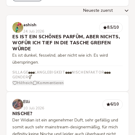
ashish
8.5
/10
24. Juli 2026
ES IST EIN SCHÖNES PARFÜM, ABER NICHTS,
WOFÜR ICH TIEF IN DIE TASCHE GREIFEN
WÜRDE
Es ist dunkel, fesselnd, aber nicht wie ich. Es wird
überspringen.
SILLAGE
LANGLEBIGKEIT
NISCHENFAKTOR
⚥
GENDER
Hilfreich
Kommentieren
Elli
6
/10
10. Juli 2026
NISCHE?
Der Widian ist ein angenehmer Duft, sehr gefällig und
somit auch sehr mainstream-designermäßig, für mich
definitiv keine Nische und leider auch überhaupt nicht