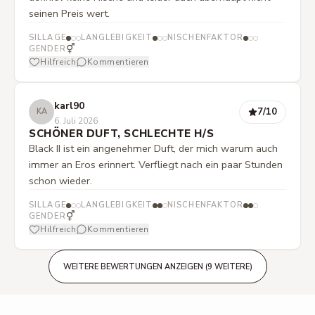
seinen Preis wert.
SILLAGE
LANGLEBIGKEIT
NISCHENFAKTOR
⚥
GENDER
Hilfreich
Kommentieren
karl90
7
/10
KA
6. Juli 2026
SCHÖNER DUFT, SCHLECHTE H/S
Black II ist ein angenehmer Duft, der mich warum auch
immer an Eros erinnert. Verfliegt nach ein paar Stunden
schon wieder.
SILLAGE
LANGLEBIGKEIT
NISCHENFAKTOR
⚥
GENDER
Hilfreich
Kommentieren
WEITERE BEWERTUNGEN ANZEIGEN (9 WEITERE)