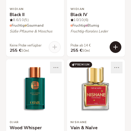
WIDIAN
WIDIAN
Black II
Black IV
8.6
/10
(5)
10
/10
(6)
Fruchtig
Gourmand
Fruchtig
Blumig
Süße Pflaume & Moschus
Fruchtig-florales Leder
Keine Probe verfügbar
Probe ab 14 €
255 €
255 €
50ml
50ml
PREMIUM
OJAR
NISHANE
Wood Whisper
Vain & Naïve