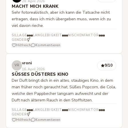
28. April 2026
MACHT MICH KRANK
Sehr fotorealistisch, aber ich kann die Tatsache nicht
ertragen, dass ich mich übergeben muss, wenn ich zu
viel davon rieche.
SILLAGE
LANGLEBIGKEIT
NISCHENFAKTOR
⚥
GENDER
Hilfreich
Kommentieren
vroni
9
/10
VR
16. April 2026
SÜSSES DÜSTERES KINO
Der Duft bringt dich in ein altes, staubiges Kino, in dem
man früher noch geraucht hat. Süßes Popcorn, die Cola,
welche den Pappbecher langsam aufweicht und der
Duft nach älterem Rauch in den Stoffsitzen.
SILLAGE
LANGLEBIGKEIT
NISCHENFAKTOR
⚥
GENDER
Hilfreich
Kommentieren