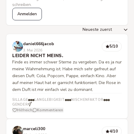
schreiben.
Anmelden
daniel666jacob
5
/10
3. Mai 2026
LEIDER NICHT MEINS.
Finde es immer schwer Sterne zu vergeben. Da es ja nur
meine Wahrnehmung ist. Habe mich sehr gefreut auf
diesen Duft. Cola, Popcorn, Pappe, einfach Kino. Aber
auf meiner Haut hat er garnicht funktioniert. Die Rose in
dem Duft ist mir einfach viel zu dominant.
SILLAGE
LANGLEBIGKEIT
NISCHENFAKTOR
⚥
GENDER
Hilfreich
Kommentieren
marceli300
4
/10