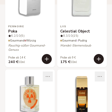
PERNOIRE
LIIS
Poka
Celestial Object
6.2
/10
(5)
8.3
/10
(15)
Gourmand
Würzig
Gourmand
Pudrig
Rauchig-süßer Gourmand-
Mandel-Sternenstaub
Genuss
Probe ab 14 €
Probe ab 9 €
240 €
175 €
50ml
50ml