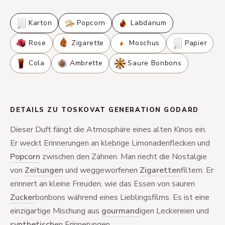
Karton
Popcorn
Labdanum
Rose
Zigarette
Moschus
Papier
Cola
Ambrette
Saure Bonbons
DETAILS ZU TOSKOVAT GENERATION GODARD
Dieser Duft fängt die Atmosphäre eines alten Kinos ein.
Er weckt Erinnerungen an klebrige Limonadenflecken und
Popcorn
zwischen den Zähnen. Man riecht die Nostalgie
von
Zeitungen
und weggeworfenen
Zigaretten
filtern. Er
erinnert an kleine Freuden, wie das Essen von sauren
Zucker
bonbons während eines Lieblingsfilms. Es ist eine
einzigartige Mischung aus
gourmand
igen Leckereien und
synthetisch
en Erinnerungen.