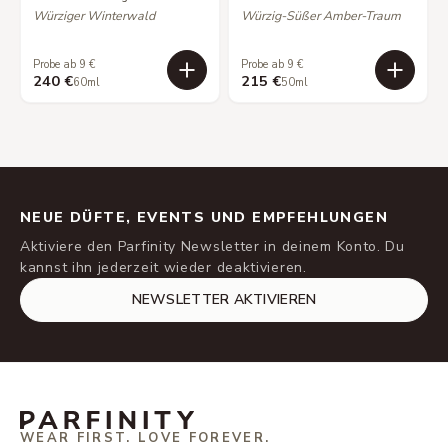
Würziger Winterwald
Würzig-Süßer Amber-Traum
Probe ab 9 €
Probe ab 9 €
240 €
215 €
60ml
50ml
NEUE DÜFTE, EVENTS UND EMPFEHLUNGEN
Aktiviere den Parfinity Newsletter in deinem Konto. Du
kannst ihn jederzeit wieder deaktivieren.
NEWSLETTER AKTIVIEREN
WEAR FIRST. LOVE FOREVER.