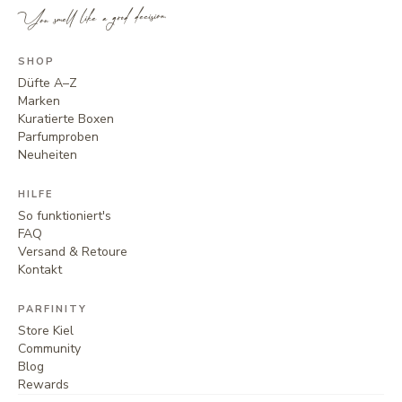
You smell like a good decision.
SHOP
Düfte A–Z
Marken
Kuratierte Boxen
Parfumproben
Neuheiten
HILFE
So funktioniert's
FAQ
Versand & Retoure
Kontakt
PARFINITY
Store Kiel
Community
Blog
Rewards