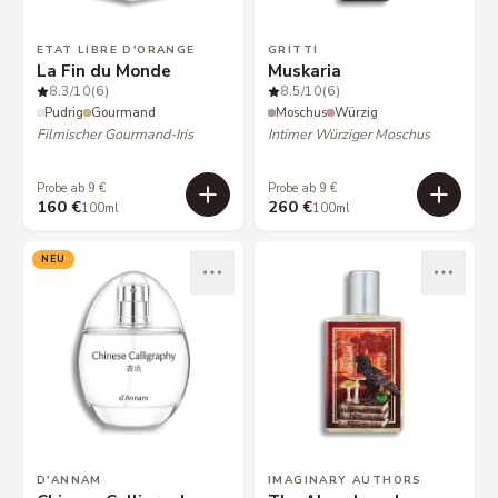
ETAT LIBRE D'ORANGE
GRITTI
La Fin du Monde
Muskaria
8.3
/10
(6)
8.5
/10
(6)
Pudrig
Gourmand
Moschus
Würzig
Filmischer Gourmand-Iris
Intimer Würziger Moschus
Probe ab 9 €
Probe ab 9 €
160 €
260 €
100ml
100ml
NEU
D'ANNAM
IMAGINARY AUTHORS