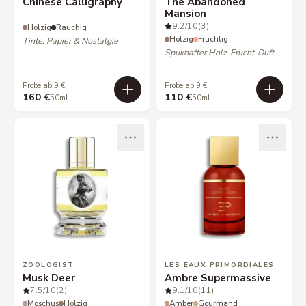
Chinese Calligraphy
The Abandoned
Mansion
9.2
/10
(3)
Holzig
Rauchig
Holzig
Fruchtig
Tinte, Papier & Nostalgie
Spukhafter Holz-Frucht-Duft
Probe ab 9 €
Probe ab 9 €
160 €
110 €
50ml
50ml
ZOOLOGIST
LES EAUX PRIMORDIALES
Musk Deer
Ambre Supermassive
7.5
/10
(2)
9.1
/10
(11)
Moschus
Holzig
Amber
Gourmand