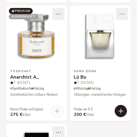
PREMIUM
AUSVERKAUFT
TOSKOVAT
SORA DORA
Anarchist A_
Lü Bu
7.4
/10
(7)
7.3
/10
(3)
Synthetisch
Holzig
Würzig
Holzig
Synthetischer Urban-Rebell
Würziger, metallischer Krieger
Keine Probe verfügbar
Probe ab 9 €
275 €
200 €
60ml
50ml