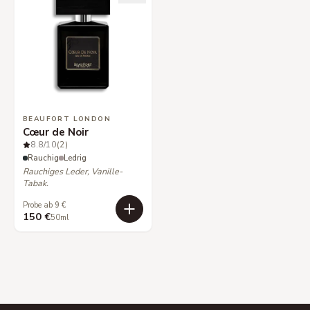
BEAUFORT LONDON
Cœur de Noir
8.8
/10
(2)
Rauchig
Ledrig
Rauchiges Leder, Vanille-
Tabak.
Probe ab 9 €
150 €
50ml