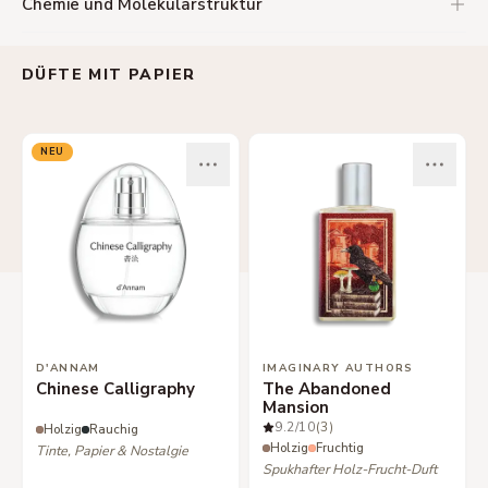
Chemie und Molekularstruktur
DÜFTE MIT PAPIER
NEU
D'ANNAM
IMAGINARY AUTHORS
Chinese Calligraphy
The Abandoned
Mansion
9.2
/10
(3)
Holzig
Rauchig
Holzig
Fruchtig
Tinte, Papier & Nostalgie
Spukhafter Holz-Frucht-Duft