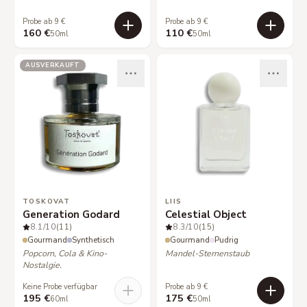
Probe ab 9 €
Probe ab 9 €
160 €
110 €
50ml
50ml
AUSVERKAUFT
TOSKOVAT
LIIS
Generation Godard
Celestial Object
8.1
/10
(11)
8.3
/10
(15)
Gourmand
Synthetisch
Gourmand
Pudrig
Popcorn, Cola & Kino-
Mandel-Sternenstaub
Nostalgie.
Keine Probe verfügbar
Probe ab 9 €
195 €
175 €
60ml
50ml