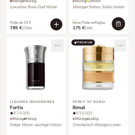
Holzig
Würzig
Würzig
Zitrisch
Luxuriöse Rose-Oud Wüste
Würziger Safran, Süßer Amber
Probe ab 19 €
Keine Probe verfügbar
785 €
175 €
100ml
50ml
PREMIUM
LIQUIDES IMAGINAIRES
SPIRIT OF DUBAI
Fortis
Rimal
9.7
/10
(3)
6.5
/10
(2)
Würzig
Holzig
Würzig
Ledrig
Erdige Würze, rauchige Hölzer.
Orientalisch Würziges Leder