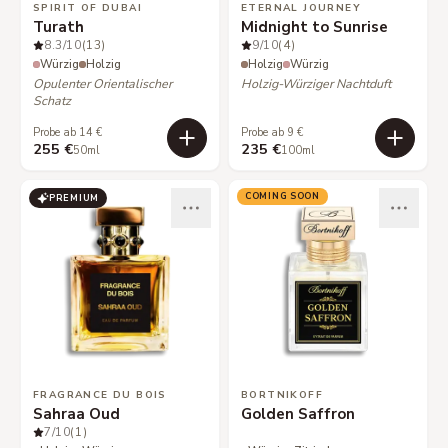
SPIRIT OF DUBAI
ETERNAL JOURNEY
Turath
Midnight to Sunrise
8.3
/10
(13)
9
/10
(4)
Würzig
Holzig
Holzig
Würzig
Opulenter Orientalischer
Holzig-Würziger Nachtduft
Schatz
Probe ab 14 €
Probe ab 9 €
255 €
235 €
50ml
100ml
COMING SOON
PREMIUM
FRAGRANCE DU BOIS
BORTNIKOFF
Sahraa Oud
Golden Saffron
7
/10
(1)