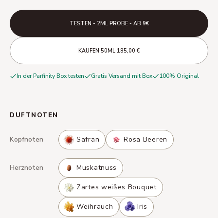
TESTEN - 2ML PROBE - AB 9€
·
·
KAUFEN
50ML
185,00 €
In der Parfinity Box testen
Gratis Versand mit Box
100% Original
DUFTNOTEN
Kopfnoten
Safran
Rosa Beeren
Herznoten
Muskatnuss
Zartes weißes Bouquet
Weihrauch
Iris