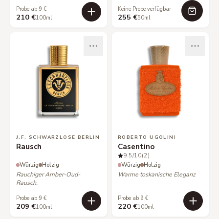
Probe ab 9 €
Keine Probe verfügbar
210 €
255 €
100ml
50ml
J.F. SCHWARZLOSE BERLIN
ROBERTO UGOLINI
Rausch
Casentino
9.5
/10
(2)
Würzig
Holzig
Würzig
Holzig
Rauchiger Amber-Oud-
Warme toskanische Eleganz
Rausch.
Probe ab 9 €
Probe ab 9 €
209 €
220 €
100ml
100ml