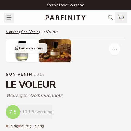
Kostenloser Versand
Marken
>
Son Venin
>
Le Voleur
Eau de Parfum
SON VENIN
·
2016
LE VOLEUR
Würziges Weihrauchholz
7.5
/ 10
1 Bewertung
Holzig
Würzig
Pudrig