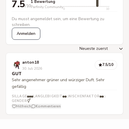
7.5
1 Bewertung
/10
Parfinity Community
0
10
Du musst angemeldet sein, um eine Bewertung zu
schreiben.
Anmelden
anton18
7.5
/10
30. Juli 2026
GUT
Sehr angenehmer grüner und würziger Duft. Sehr
gefällig
SILLAGE
LANGLEBIGKEIT
NISCHENFAKTOR
⚥
GENDER
Hilfreich
Kommentieren