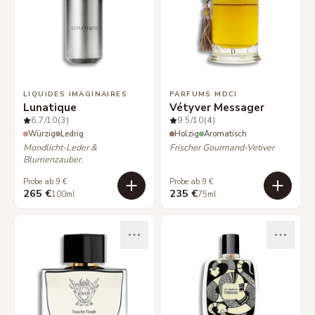
LIQUIDES IMAGINAIRES
PARFUMS MDCI
Lunatique
Vétyver Messager
6.7
/10
(3)
9.5
/10
(4)
Würzig
Ledrig
Holzig
Aromatisch
Mondlicht-Leder &
Frischer Gourmand-Vetiver
Blumenzauber.
Probe ab 9 €
Probe ab 9 €
265 €
235 €
100ml
75ml