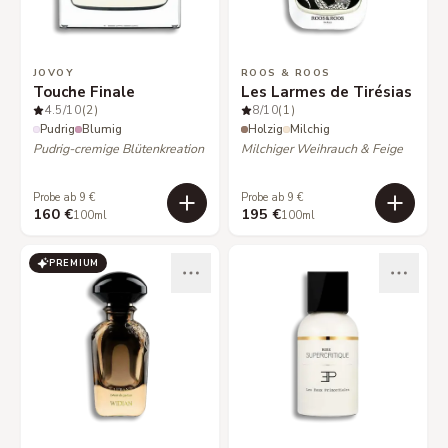
JOVOY
ROOS & ROOS
Touche Finale
Les Larmes de Tirésias
4.5
/10
(2)
8
/10
(1)
Pudrig
Blumig
Holzig
Milchig
Pudrig-cremige Blütenkreation
Milchiger Weihrauch & Feige
Probe ab 9 €
Probe ab 9 €
160 €
195 €
100ml
100ml
PREMIUM