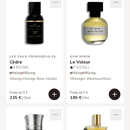
LES EAUX PRIMORDIALES
SON VENIN
Cèdre
Le Voleur
8.8
/10
(6)
7.5
/10
(1)
Holzig
Würzig
Holzig
Würzig
Würzig-Holzige Rose Vanille
Würziges Weihrauchholz
Probe ab 9 €
Probe ab 9 €
235 €
185 €
100ml
50ml