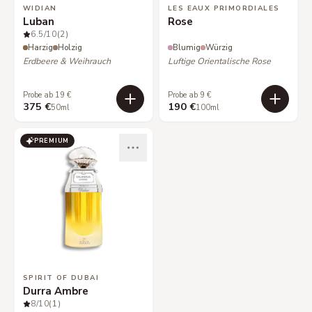
WIDIAN
LES EAUX PRIMORDIALES
Luban
Rose
6.5
/10
(2)
Harzig
Holzig
Blumig
Würzig
Erdbeere & Weihrauch
Luftige Orientalische Rose
Probe ab 19 €
Probe ab 9 €
375 €
190 €
50ml
100ml
PREMIUM
SPIRIT OF DUBAI
Durra Ambre
8
/10
(1)