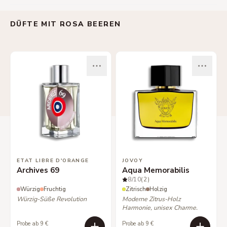
DÜFTE MIT ROSA BEEREN
ETAT LIBRE D'ORANGE
JOVOY
Archives 69
Aqua Memorabilis
8
/10
(2)
Würzig
Fruchtig
Zitrisch
Holzig
Würzig-Süße Revolution
Moderne Zitrus-Holz
Harmonie, unisex Charme.
Probe ab 9 €
Probe ab 9 €