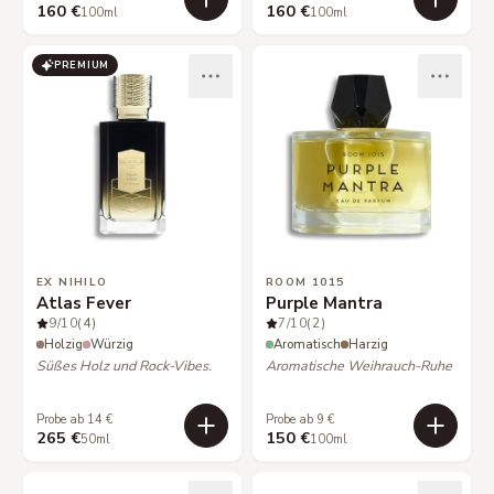
160 €
160 €
100ml
100ml
PREMIUM
EX NIHILO
ROOM 1015
Atlas Fever
Purple Mantra
9
/10
(4)
7
/10
(2)
Holzig
Würzig
Aromatisch
Harzig
Süßes Holz und Rock-Vibes.
Aromatische Weihrauch-Ruhe
Probe ab 14 €
Probe ab 9 €
265 €
150 €
50ml
100ml