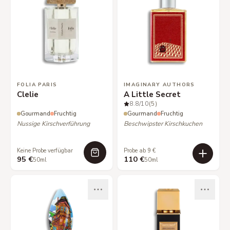
FOLIA PARIS
IMAGINARY AUTHORS
Clelie
A Little Secret
8.8
/10
(5)
Gourmand
Fruchtig
Gourmand
Fruchtig
Nussige Kirschverführung
Beschwipster Kirschkuchen
Keine Probe verfügbar
Probe ab 9 €
95 €
110 €
50ml
50ml