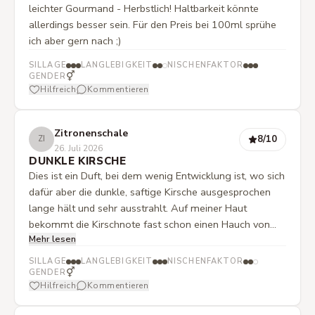
leichter Gourmand - Herbstlich! Haltbarkeit könnte
allerdings besser sein. Für den Preis bei 100ml sprühe
ich aber gern nach ;)
SILLAGE
LANGLEBIGKEIT
NISCHENFAKTOR
⚥
GENDER
Hilfreich
Kommentieren
Zitronenschale
8
/10
ZI
26. Juli 2026
DUNKLE KIRSCHE
Dies ist ein Duft, bei dem wenig Entwicklung ist, wo sich
dafür aber die dunkle, saftige Kirsche ausgesprochen
lange hält und sehr ausstrahlt. Auf meiner Haut
bekommt die Kirschnote fast schon einen Hauch von
Mehr lesen
Likör, wodurch ich Duchessa und Indecent Cherry
tatsächlich etwas mehr mag, aber es ist ein
SILLAGE
LANGLEBIGKEIT
NISCHENFAKTOR
ausgesprochen guter Kirschduft.
⚥
GENDER
Hilfreich
Kommentieren