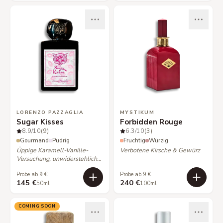
LORENZO PAZZAGLIA
MYSTIKUM
Sugar Kisses
Forbidden Rouge
8.9
/10
(9)
6.3
/10
(3)
Gourmand
Pudrig
Fruchtig
Würzig
Üppige Karamell-Vanille-
Verbotene Kirsche & Gewürz
Versuchung, unwiderstehlich
süß.
Probe ab 9 €
Probe ab 9 €
145 €
240 €
50ml
100ml
COMING SOON