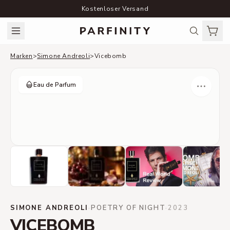
Kostenloser Versand
Marken
>
Simone Andreoli
>
Vicebomb
Eau de Parfum
SIMONE ANDREOLI
·
POETRY OF NIGHT
·
2023
VICEBOMB