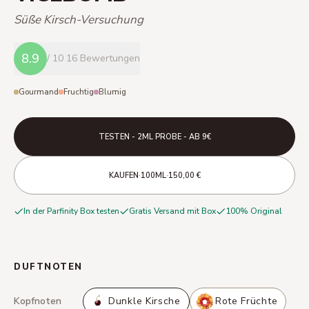
Süße Kirsch-Versuchung
8.9
/ 10
16 Bewertungen
Gourmand
Fruchtig
Blumig
TESTEN - 2ML PROBE - AB 9€
·
·
KAUFEN
100ML
150,00 €
In der Parfinity Box testen
Gratis Versand mit Box
100% Original
DUFTNOTEN
Kopfnoten
Dunkle Kirsche
Rote Früchte