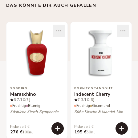
DAS KÖNNTE DIR AUCH GEFALLEN
SOSPIRO
BORNTOSTANDOUT
Maraschino
Indecent Cherry
6.7
/10
(7)
7.3
/10
(6)
Fruchtig
Blumig
Fruchtig
Gourmand
Köstliche Kirsch-Symphonie
Süße Kirsche & Mandel-Mix
Probe ab 9 €
Probe ab 9 €
276 €
195 €
100ml
50ml