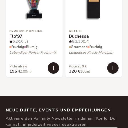
FLORIAN PONTIER
GRITTI
Flo'97
Duchessa
6.2
/10
(5)
8.2
/10
(14)
Fruchtig
Blumig
Gourmand
Fruchtig
Lebendiger Pariser Fruchtmix
Luxuriöses Kirsch-Marzipan
Probe ab 9 €
Probe ab 9 €
195 €
320 €
100ml
100ml
NEUE DÜFTE, EVENTS UND EMPFEHLUNGEN
Aktiviere den Parfinity Newsletter in deinem Konto. Du
kannst ihn jederzeit wieder deaktivieren.