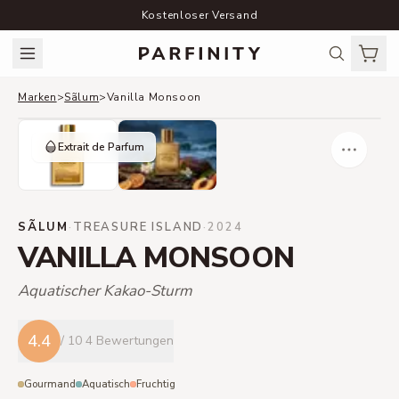
Kostenloser Versand
Marken
>
Sãlum
>
Vanilla Monsoon
Extrait de Parfum
SÃLUM
·
TREASURE ISLAND
·
2024
VANILLA MONSOON
Aquatischer Kakao-Sturm
4.4
/ 10
4 Bewertungen
Gourmand
Aquatisch
Fruchtig