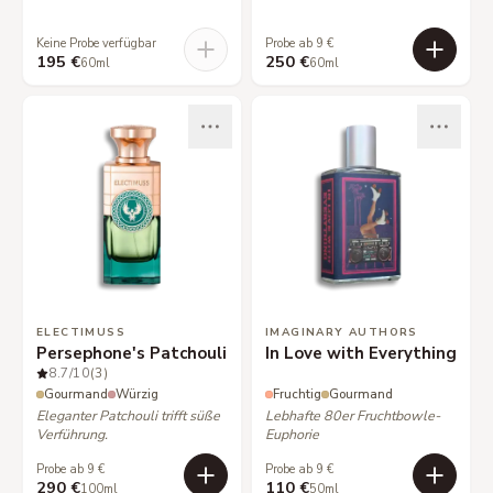
Keine Probe verfügbar
Probe ab 9 €
195 €
250 €
60ml
60ml
ELECTIMUSS
IMAGINARY AUTHORS
Persephone's Patchouli
In Love with Everything
8.7
/10
(3)
Gourmand
Würzig
Fruchtig
Gourmand
Eleganter Patchouli trifft süße
Lebhafte 80er Fruchtbowle-
Verführung.
Euphorie
Probe ab 9 €
Probe ab 9 €
290 €
110 €
100ml
50ml