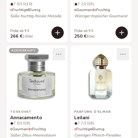
7.8
/10
(10)
7.2
/10
(5)
Fruchtig
Blumig
Gourmand
Fruchtig
Süße fruchtig-florale Melodie.
Würziger tropischer Gourmand
Probe ab 9 €
Probe ab 9 €
266 €
250 €
100ml
60ml
AUSVERKAUFT
TOSKOVAT
PARFUMS D'ELMAR
Annacamento
Leilani
7.6
/10
(9)
7.7
/10
(6)
Gourmand
Fruchtig
Fruchtig
Blumig
Süßer Zitrus-Meerestraum
Cremiges Pfirsich-Paradies