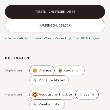
TESTEN - 2ML PROBE - AB 9€
·
·
KAUFEN
50ML
155,00 €
In der Parfinity Box testen
Gratis Versand mit Box
100% Original
DUFTNOTEN
Kopfnoten
Orange
Kardamom
Monsun-Akkord
Herznoten
Aquatische Früchte
Jasmin
Vanilleblüten