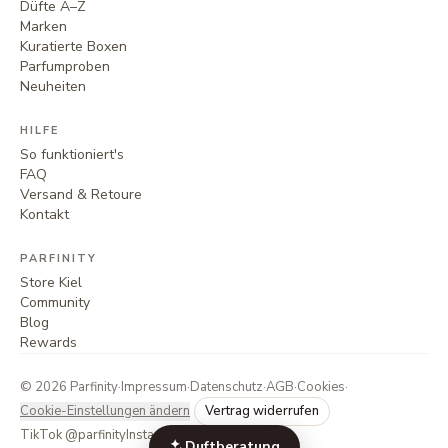
Düfte A–Z
Marken
Kuratierte Boxen
Parfumproben
Neuheiten
HILFE
So funktioniert's
FAQ
Versand & Retoure
Kontakt
PARFINITY
Store Kiel
Community
Blog
Rewards
©
2026
Parfinity
·
Impressum
·
Datenschutz
·
AGB
·
Cookies
·
Cookie-Einstellungen ändern
Vertrag widerrufen
TikTok @parfinity
Instagram @parfinity.de
Duftberatung