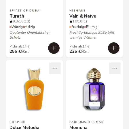
SPIRIT OF DUBAI
NISHANE
Turath
Vain & Naïve
8.3
/10
(13)
10
/10
(1)
Würzig
Holzig
Fruchtig
Blumig
Opulenter Orientalischer
Fruchtig-blumige Süße trifft
Schatz
cremige Wärme.
Probe ab 14 €
Probe ab 14 €
255 €
225 €
50ml
50ml
SOSPIRO
PARFUMS D'ELMAR
Dolce Melodia
Momona