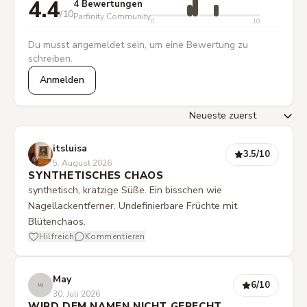
4.4
4 Bewertungen
/10
Parfinity Community
0
10
Du musst angemeldet sein, um eine Bewertung zu
schreiben.
Anmelden
itsluisa
3.5
/10
5. August 2026
SYNTHETISCHES CHAOS
synthetisch, kratzige Süße. Ein bisschen wie
Nagellackentferner. Undefinierbare Früchte mit
Blütenchaos.
Hilfreich
Kommentieren
May
6
/10
30. Juli 2026
WIRD DEM NAMEN NICHT GERECHT