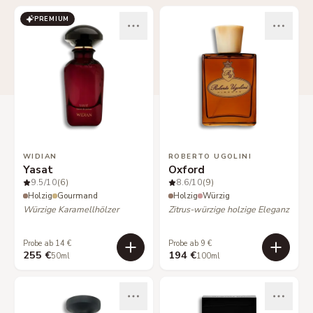
PREMIUM
WIDIAN
ROBERTO UGOLINI
Yasat
Oxford
9.5
/10
(6)
8.6
/10
(9)
Holzig
Gourmand
Holzig
Würzig
Würzige Karamellhölzer
Zitrus-würzige holzige Eleganz
Probe ab 14 €
Probe ab 9 €
255 €
194 €
50ml
100ml