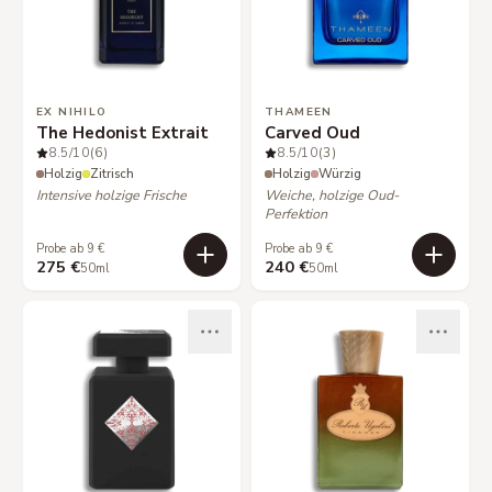
EX NIHILO
THAMEEN
The Hedonist Extrait
Carved Oud
8.5
/10
(6)
8.5
/10
(3)
Holzig
Zitrisch
Holzig
Würzig
Intensive holzige Frische
Weiche, holzige Oud-
Perfektion
Probe ab 9 €
Probe ab 9 €
275 €
240 €
50ml
50ml