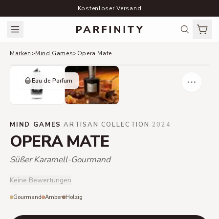
Kostenloser Versand
Marken
>
Mind Games
>
Opera Mate
Eau de Parfum
MIND GAMES
·
ARTISAN COLLECTION
·
2024
OPERA MATE
Süßer Karamell-Gourmand
Keine Bewertungen
Gourmand
Amber
Holzig