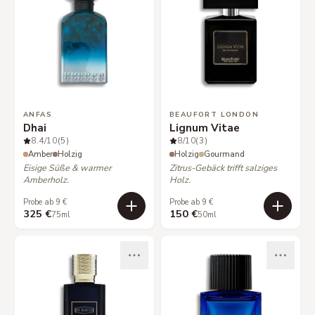
ANFAS
BEAUFORT LONDON
Dhai
Lignum Vitae
8.4
/10
(5)
8
/10
(3)
Amber
Holzig
Holzig
Gourmand
Eisige Süße & warmer
Zitrus-Gebäck trifft salziges
Amberholz.
Holz.
Probe ab 9 €
Probe ab 9 €
325 €
150 €
75ml
50ml