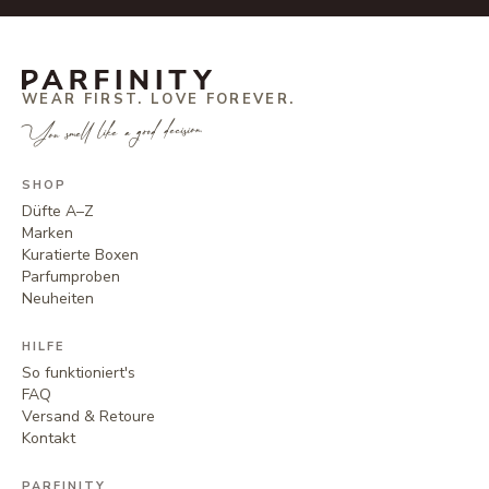
WEAR FIRST. LOVE FOREVER.
You smell like a good decision.
SHOP
Düfte A–Z
Marken
Kuratierte Boxen
Parfumproben
Neuheiten
HILFE
So funktioniert's
FAQ
Versand & Retoure
Kontakt
PARFINITY