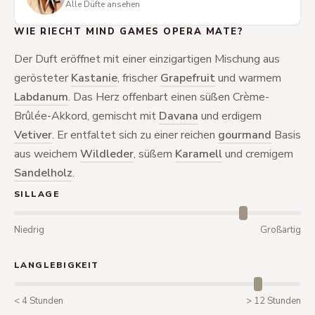
Alle Düfte ansehen
WIE RIECHT MIND GAMES OPERA MATE?
Der Duft eröffnet mit einer einzigartigen Mischung aus
gerösteter
Kastanie
, frischer
Grapefruit
und warmem
Labdanum
. Das Herz offenbart einen süßen Crème-
Brûlée-Akkord, gemischt mit
Davana
und erdigem
Vetiver
. Er entfaltet sich zu einer reichen
gourmand
Basis
aus weichem
Wildleder
, süßem
Karamell
und cremigem
Sandelholz
.
SILLAGE
Niedrig
Großartig
LANGLEBIGKEIT
< 4 Stunden
> 12 Stunden