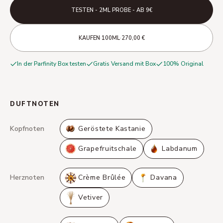
TESTEN - 2ML PROBE - AB 9€
·
·
KAUFEN
100ML
270,00 €
In der Parfinity Box testen
Gratis Versand mit Box
100% Original
DUFTNOTEN
Kopfnoten
Geröstete Kastanie
Grapefruitschale
Labdanum
Herznoten
Crème Brûlée
Davana
Vetiver