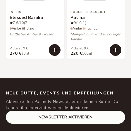
INITIO
ROBERTO UGOLINI
Blessed Baraka
Patina
7.6
/10
(7)
9
/10
(1)
Amber
Holzig
Amber
Fruchtig
Göttlicher Amber & Hölzer
Mango-Honig wird zu holziger
Vanille.
Probe ab 9 €
Probe ab 9 €
270 €
220 €
90ml
100ml
NEUE DÜFTE, EVENTS UND EMPFEHLUNGEN
Aktiviere den Parfinity Newsletter in deinem Konto. Du
kannst ihn jederzeit wieder deaktivieren.
NEWSLETTER AKTIVIEREN