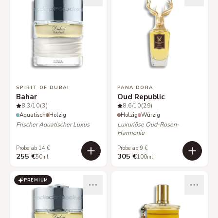
SPIRIT OF DUBAI
PANA DORA
Bahar
Oud Republic
8.3
/10
(3)
8.6
/10
(29)
Aquatisch
Holzig
Holzig
Würzig
Frischer Aquatischer Luxus
Luxuriöse Oud-Rosen-
Harmonie
Probe ab 14 €
Probe ab 9 €
255 €
305 €
50ml
100ml
PREMIUM