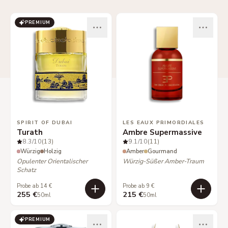
PREMIUM
SPIRIT OF DUBAI
LES EAUX PRIMORDIALES
Turath
Ambre Supermassive
8.3
/10
(13)
9.1
/10
(11)
Würzig
Holzig
Amber
Gourmand
Opulenter Orientalischer
Würzig-Süßer Amber-Traum
Schatz
Probe ab 14 €
Probe ab 9 €
255 €
215 €
50ml
50ml
PREMIUM