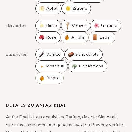
Apfel
Zitrone
Herznoten
Birne
Vetiver
Geranie
Rose
Ambra
Zeder
Basisnoten
Vanille
Sandelholz
Moschus
Eichenmoos
Ambra
DETAILS ZU ANFAS DHAI
Anfas Dhai ist ein exquisites Parfum, das die Sinne mit
einer faszinierenden und geheimnisvollen Präsenz verführt.