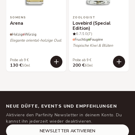
SOMENS
ZOOLOGIST
Arena
Lovebird (Special
Edition)
6.7
/10
(7)
Holzig
Würzig
Fruchtig
Fougère
Elegante oriental-holzige Oud.
Tropische Kiwi & Blüten
Probe ab 9 €
Probe ab 9 €
130 €
200 €
50ml
60ml
NEUE DÜFTE, EVENTS UND EMPFEHLUNGEN
Aktiviere den Parfinity Newsletter in deinem Konto. Du
kannst ihn jederzeit wieder deaktivieren.
NEWSLETTER AKTIVIEREN