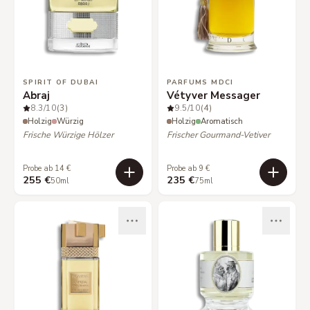
SPIRIT OF DUBAI
PARFUMS MDCI
Abraj
Vétyver Messager
8.3
/10
(3)
9.5
/10
(4)
Holzig
Würzig
Holzig
Aromatisch
Frische Würzige Hölzer
Frischer Gourmand-Vetiver
Probe ab 14 €
Probe ab 9 €
255 €
235 €
50ml
75ml