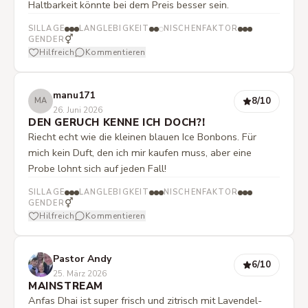
Haltbarkeit könnte bei dem Preis besser sein.
SILLAGE
LANGLEBIGKEIT
NISCHENFAKTOR
⚥
GENDER
Hilfreich
Kommentieren
manu171
8
/10
MA
26. Juni 2026
DEN GERUCH KENNE ICH DOCH?!
Riecht echt wie die kleinen blauen Ice Bonbons. Für
mich kein Duft, den ich mir kaufen muss, aber eine
Probe lohnt sich auf jeden Fall!
SILLAGE
LANGLEBIGKEIT
NISCHENFAKTOR
⚥
GENDER
Hilfreich
Kommentieren
Pastor Andy
6
/10
25. März 2026
MAINSTREAM
Anfas Dhai ist super frisch und zitrisch mit Lavendel-