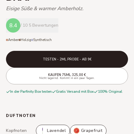
Eisige Süße & warmer Amberholz.
8.4
/ 10
5 Bewertungen
Amber
Holzig
Synthetisch
TESTEN - 2ML PROBE - AB 9€
·
·
KAUFEN
75ML
325,00 €
Nicht lagernd. Kommt in ein paar Tagen.
In der Parfinity Box testen
Gratis Versand mit Box
100% Original
DUFTNOTEN
Kopfnoten
Lavendel
Grapefruit