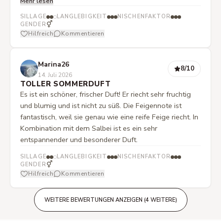
Mehr lesen
einem Regenschauer im Grünen. Ich nehme
hauptsächlich den Eukalyptus, Salbei und die Feige
SILLAGE
LANGLEBIGKEIT
NISCHENFAKTOR
wahr- weniger Holz.
⚥
GENDER
Hilfreich
Kommentieren
Marina26
8
/10
14. Juli 2026
TOLLER SOMMERDUFT
Es ist ein schöner, frischer Duft! Er riecht sehr fruchtig
und blumig und ist nicht zu süß. Die Feigennote ist
fantastisch, weil sie genau wie eine reife Feige riecht. In
Kombination mit dem Salbei ist es ein sehr
entspannender und besonderer Duft.
SILLAGE
LANGLEBIGKEIT
NISCHENFAKTOR
⚥
GENDER
Hilfreich
Kommentieren
WEITERE BEWERTUNGEN ANZEIGEN (4 WEITERE)