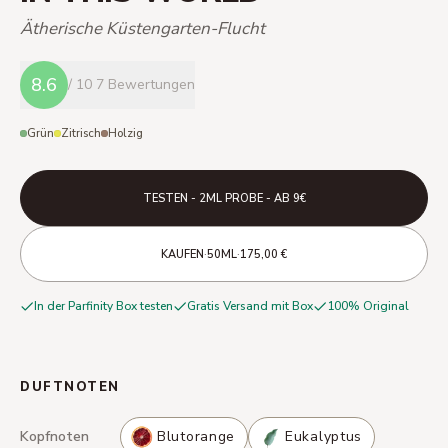
Ätherische Küstengarten-Flucht
8.6
/ 10
7 Bewertungen
Grün
Zitrisch
Holzig
TESTEN - 2ML PROBE - AB 9€
·
·
KAUFEN
50ML
175,00 €
In der Parfinity Box testen
Gratis Versand mit Box
100% Original
DUFTNOTEN
Kopfnoten
Blutorange
Eukalyptus