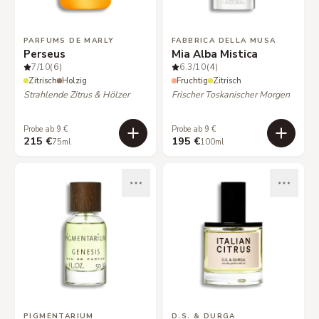
PARFUMS DE MARLY
FABBRICA DELLA MUSA
Perseus
Mia Alba Mistica
7
/10
(6)
6.3
/10
(4)
Zitrisch
Holzig
Fruchtig
Zitrisch
Strahlende Zitrus & Hölzer
Frischer Toskanischer Morgen
Probe ab 9 €
Probe ab 9 €
215 €
195 €
75ml
100ml
PIGMENTARIUM
D.S. & DURGA