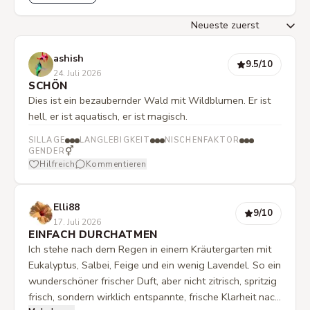
ashish
9.5
/10
24. Juli 2026
SCHÖN
Dies ist ein bezaubernder Wald mit Wildblumen. Er ist
hell, er ist aquatisch, er ist magisch.
SILLAGE
LANGLEBIGKEIT
NISCHENFAKTOR
⚥
GENDER
Hilfreich
Kommentieren
Elli88
9
/10
17. Juli 2026
EINFACH DURCHATMEN
Ich stehe nach dem Regen in einem Kräutergarten mit
Eukalyptus, Salbei, Feige und ein wenig Lavendel. So ein
wunderschöner frischer Duft, aber nicht zitrisch, spritzig
frisch, sondern wirklich entspannte, frische Klarheit nach