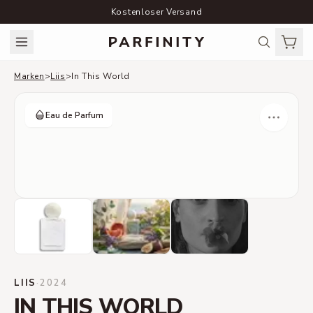
Kostenloser Versand
Marken
>
Liis
>
In This World
Eau de Parfum
LIIS
·
2024
IN THIS WORLD