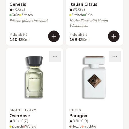
Genesis
Italian Citrus
7
/10
(2)
8
/10
(2)
Grün
Zitrisch
Zitrisch
Grün
Frische grüne Unschuld.
Herbe Zitrus trifft klaren
Weihrauch.
Probe ab 9 €
Probe ab 9 €
140 €
169 €
50ml
50ml
OMAN LUXURY
INITIO
Overdose
Paragon
8.1
/10
(7)
8.8
/10
(9)
Zitrisch
Würzig
Holzig
Fruchtig