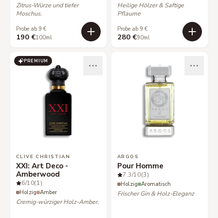
Zitrus-Würze und tiefer
Heilige Hölzer & Saftige
Moschus.
Pflaume
Probe ab 9 €
Probe ab 9 €
190 €
280 €
100ml
90ml
PREMIUM
CLIVE CHRISTIAN
ARGOS
XXI: Art Deco -
Pour Homme
Amberwood
7.3
/10
(3)
6
/10
(1)
Holzig
Aromatisch
Holzig
Amber
Frischer Gin & Holz-Eleganz
Cremig-würziger Holz-Amber.