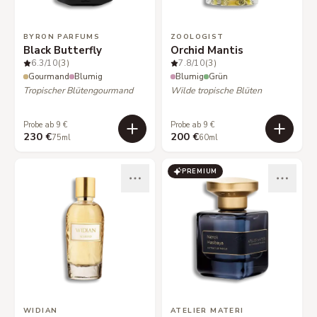
BYRON PARFUMS
ZOOLOGIST
Black Butterfly
Orchid Mantis
6.3
/10
(3)
7.8
/10
(3)
Gourmand
Blumig
Blumig
Grün
Tropischer Blütengourmand
Wilde tropische Blüten
Probe ab 9 €
Probe ab 9 €
230 €
200 €
75ml
60ml
PREMIUM
WIDIAN
ATELIER MATERI