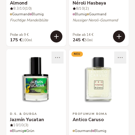
Almond
Néroli Hasbaya
8.3
/10
(10)
8
/10
(2)
Gourmand
Blumig
Blumig
Gourmand
Fruchtige Mandelblüte
Nussiger Neroli-Gourmand
Probe ab 9 €
Probe ab 14 €
175 €
245 €
100ml
50ml
NEU
D.S. & DURGA
PROFUMUM ROMA
Jazmín Yucatan
Antico Caruso
10
/10
(3)
Blumig
Grün
Gourmand
Blumig