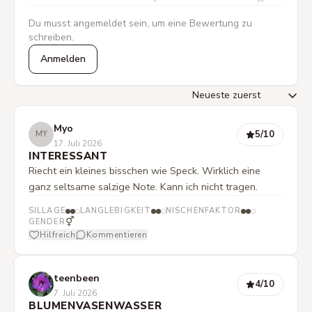
Du musst angemeldet sein, um eine Bewertung zu
schreiben.
Anmelden
Myo
5
/10
MY
17. Juli 2026
INTERESSANT
Riecht ein kleines bisschen wie Speck. Wirklich eine
ganz seltsame salzige Note. Kann ich nicht tragen.
SILLAGE
LANGLEBIGKEIT
NISCHENFAKTOR
⚥
GENDER
Hilfreich
Kommentieren
teenbeen
4
/10
7. Juli 2026
BLUMENVASENWASSER