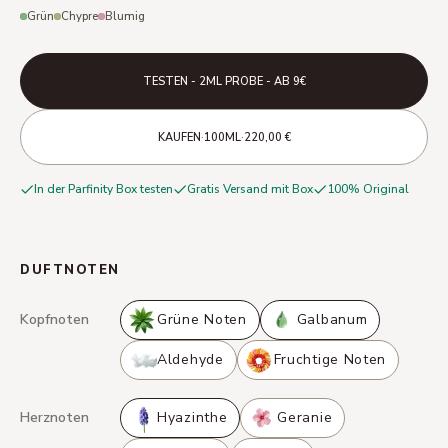
Grün
Chypre
Blumig
TESTEN - 2ML PROBE - AB 9€
·
·
KAUFEN
100ML
220,00 €
In der Parfinity Box testen
Gratis Versand mit Box
100% Original
DUFTNOTEN
Kopfnoten
Grüne Noten
Galbanum
Aldehyde
Fruchtige Noten
Herznoten
Hyazinthe
Geranie