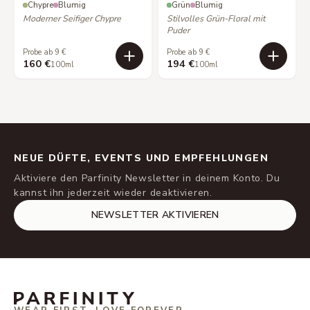
Chypre
Blumig
Grün
Blumig
Moderner Seifiger Chypre
Stilvolles Grün-Floral mit
Puder
Probe ab 9 €
Probe ab 9 €
160 €
194 €
100ml
100ml
NEUE DÜFTE, EVENTS UND EMPFEHLUNGEN
Aktiviere den Parfinity Newsletter in deinem Konto. Du
kannst ihn jederzeit wieder deaktivieren.
NEWSLETTER AKTIVIEREN