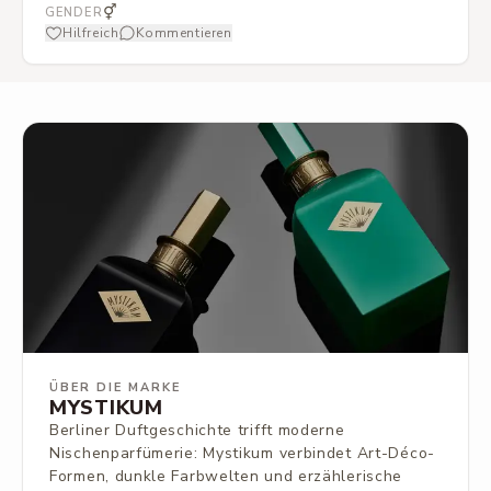
in ihrem geheimen Garten bleiben.
⚥
GENDER
Hilfreich
Kommentieren
ÜBER DIE MARKE
MYSTIKUM
Berliner Duftgeschichte trifft moderne
Nischenparfümerie: Mystikum verbindet Art-Déco-
Formen, dunkle Farbwelten und erzählerische