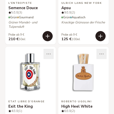
L'ENTROPISTE
ULRICH LANG NEW YORK
Semence Douce
Apsu
5
/10
(3)
9
/10
(2)
Grün
Gourmand
Grün
Aquatisch
Grüner Mandel- und
Knackige Grünoase der Frische
Tulpenduft
Probe ab 9 €
Probe ab 9 €
210 €
125 €
50ml
100ml
ETAT LIBRE D'ORANGE
ROBERTO UGOLINI
Exit the King
High Heel White
4
/10
(1)
6
/10
(2)