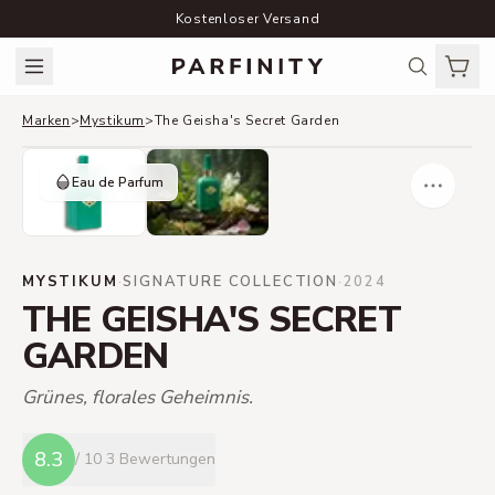
Kostenloser Versand
Marken
>
Mystikum
>
The Geisha's Secret Garden
Eau de Parfum
MYSTIKUM
·
SIGNATURE COLLECTION
·
2024
THE GEISHA'S SECRET
GARDEN
Grünes, florales Geheimnis.
8.3
/ 10
3 Bewertungen