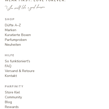
WEAR FIRST. LOVE FOREVER.
You smell like a good decision.
SHOP
Düfte A–Z
Marken
Kuratierte Boxen
Parfumproben
Neuheiten
HILFE
So funktioniert's
FAQ
Versand & Retoure
Kontakt
PARFINITY
Store Kiel
Community
Blog
Rewards