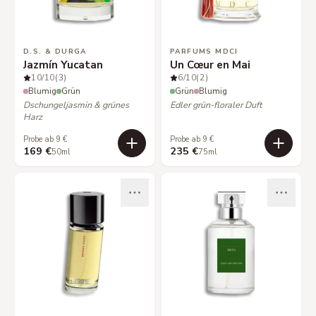
D.S. & DURGA
PARFUMS MDCI
Jazmín Yucatan
Un Cœur en Mai
10
/10
(3)
6
/10
(2)
Blumig
Grün
Grün
Blumig
Dschungeljasmin & grünes
Edler grün-floraler Duft
Harz
Probe ab 9 €
Probe ab 9 €
169 €
235 €
50ml
75ml