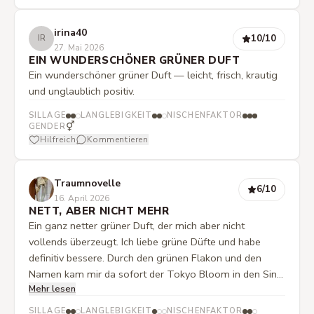
irina40
10
/10
IR
27. Mai 2026
EIN WUNDERSCHÖNER GRÜNER DUFT
Ein wunderschöner grüner Duft — leicht, frisch, krautig
und unglaublich positiv.
SILLAGE
LANGLEBIGKEIT
NISCHENFAKTOR
⚥
GENDER
Hilfreich
Kommentieren
Traumnovelle
6
/10
16. April 2026
NETT, ABER NICHT MEHR
Ein ganz netter grüner Duft, der mich aber nicht
vollends überzeugt. Ich liebe grüne Düfte und habe
definitiv bessere. Durch den grünen Flakon und den
Namen kam mir da sofort der Tokyo Bloom in den Sinn
Mehr lesen
(den ich zum Vergleich gleich mal aufgesprüht habe),
der ist sehr viel runder und schöner. Die Geisha darf also
SILLAGE
LANGLEBIGKEIT
NISCHENFAKTOR