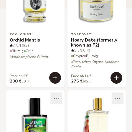
ZOOLOGIST
TOSKOVAT
Orchid Mantis
Hoary Date (formerly
known as F2)
7.8
/10
(3)
5.5
/10
(4)
Blumig
Grün
Chypre
Blumig
Wilde tropische Blüten
Klassisches Chypre, Moderne
Seele
Probe ab 9 €
Probe ab 14 €
200 €
275 €
60ml
60ml