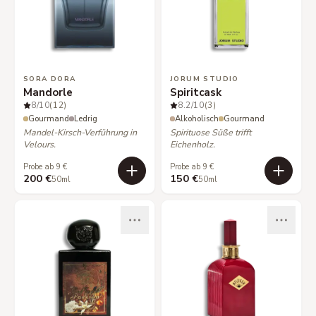
SORA DORA
JORUM STUDIO
Mandorle
Spiritcask
8
/10
(12)
8.2
/10
(3)
Gourmand
Ledrig
Alkoholisch
Gourmand
Mandel-Kirsch-Verführung in
Spirituose Süße trifft
Velours.
Eichenholz.
Probe ab 9 €
Probe ab 9 €
200 €
150 €
50ml
50ml