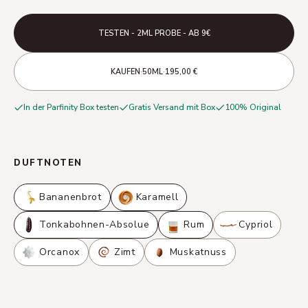
TESTEN - 2ML PROBE - AB 9€
·
·
KAUFEN
50ML
195,00 €
In der Parfinity Box testen
Gratis Versand mit Box
100% Original
DUFTNOTEN
Bananenbrot
Karamell
Tonkabohnen-Absolue
Rum
Cypriol
Orcanox
Zimt
Muskatnuss