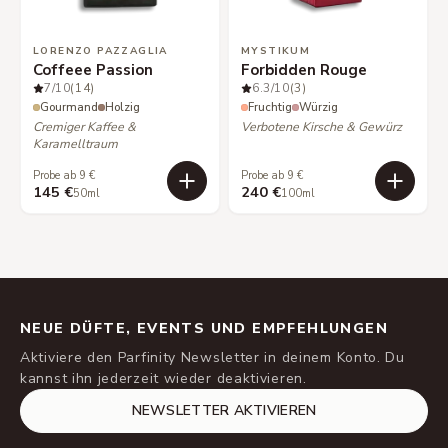
LORENZO PAZZAGLIA
MYSTIKUM
Coffeee Passion
Forbidden Rouge
7
/10
(14)
6.3
/10
(3)
Gourmand
Holzig
Fruchtig
Würzig
Cremiger Kaffee &
Verbotene Kirsche & Gewürz
Karamelltraum
Probe ab 9 €
Probe ab 9 €
145 €
240 €
50ml
100ml
NEUE DÜFTE, EVENTS UND EMPFEHLUNGEN
Aktiviere den Parfinity Newsletter in deinem Konto. Du
kannst ihn jederzeit wieder deaktivieren.
NEWSLETTER AKTIVIEREN