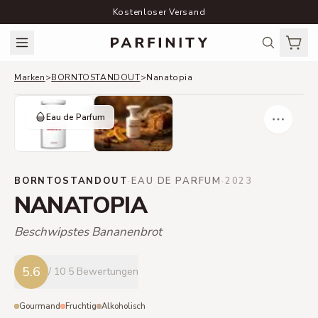
Kostenloser Versand
Marken
>
BORNTOSTANDOUT
>
Nanatopia
Eau de Parfum
BORNTOSTANDOUT
·
EAU DE PARFUM
·
2023
NANATOPIA
Beschwipstes Bananenbrot
5.6
/ 10
5 Bewertungen
Gourmand
Fruchtig
Alkoholisch