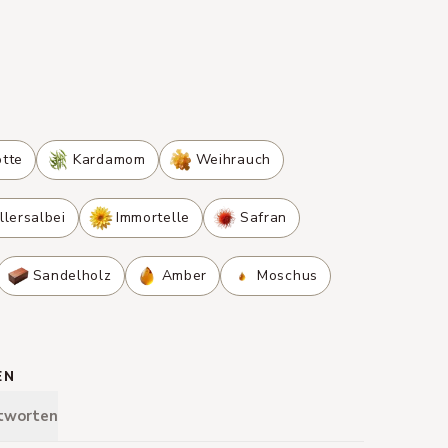
tte
Kardamom
Weihrauch
lersalbei
Immortelle
Safran
Sandelholz
Amber
Moschus
EN
tworten