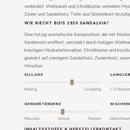
verbindet. Weihrauch und Strohblume verleihen My
Zeder und Sandelholz Tiefe und Sinnlichkeit hinzufü
WIE RIECHT BOIS 1920 SANDALVIA?
Eine holzig-aromatische Komposition, die mit frisc
Kardamom eröffnet, verstärkt durch heiligen Weihra
krautigen Muskatellersalbei, Strohblume und kostba
gründet auf cremigem Sandelholz, Zedernholz, w
Moschus.
SILLAGE
LANGLEB
Niedrig
Großartig
< 4 Stunde
GENDERTENDENZ
NISCHEN
Masculin
Unisex
Feminin
Mainstrea
INHALTSSTOFFE & HERSTELLERKONTAKT