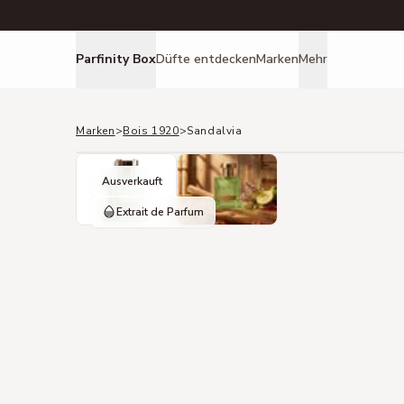
Parfinity Box
Düfte entdecken
Marken
Mehr
Marken
>
Bois 1920
>
Sandalvia
Ausverkauft
Extrait de Parfum