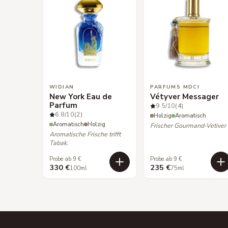
WIDIAN
PARFUMS MDCI
New York Eau de
Vétyver Messager
Parfum
9.5
/10
(4)
6.8
/10
(2)
Holzig
Aromatisch
Aromatisch
Holzig
Frischer Gourmand-Vetiver
Aromatische Frische trifft
Tabak.
Probe ab 9 €
Probe ab 9 €
330 €
235 €
100ml
75ml