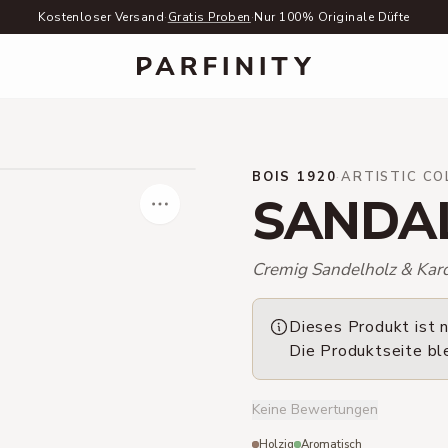
Kostenloser Versand
·
Gratis Proben
·
Nur 100% Originale Düfte
BOIS 1920
·
ARTISTIC CO
SANDA
Cremig Sandelholz & Ka
Dieses Produkt ist n
Die Produktseite bl
Keine Bewertungen
Holzig
Aromatisch