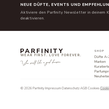
NEUE DÜFTE, EVENTS UND EMPFEHLU
Aktiviere den Parfinity Newsletter in deinem K
deaktivieren.
SHOP
WEAR FIRST. LOVE FOREVER.
Düfte A–
You smell like a good decision.
Marken
Kuratier
Parfumpr
Neuheite
©
2026
Parfinity
·
Impressum
·
Datenschutz
·
AGB
·
Cookies
·
Cooki