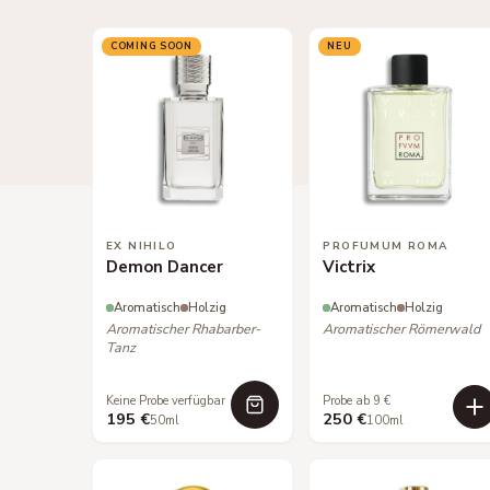
COMING SOON
NEU
EX NIHILO
PROFUMUM ROMA
Demon Dancer
Victrix
Aromatisch
Holzig
Aromatisch
Holzig
Aromatischer Rhabarber-
Aromatischer Römerwald
Tanz
Keine Probe verfügbar
Probe ab 9 €
195 €
250 €
50ml
100ml