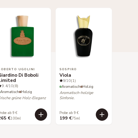
ROBERTO UGOLINI
SOSPIRO
Giardino Di Boboli
Viola
Limited
9
/10
(1)
9.4
/10
(8)
Aromatisch
Holzig
Aromatisch
Holzig
Aromatisch-holzige
Frische grüne Holz-Eleganz
Sinfonie.
robe ab 9 €
Probe ab 9 €
265 €
199 €
100ml
75ml