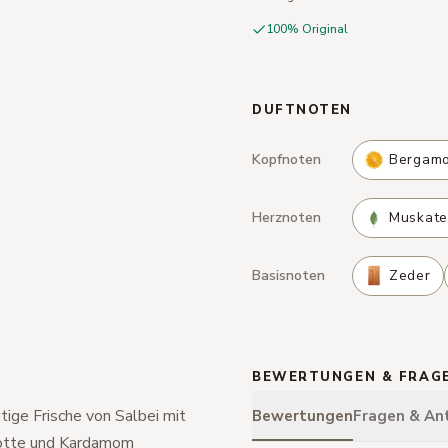
100% Original
DUFTNOTEN
Kopfnoten
Bergamo
Herznoten
Muskatel
Basisnoten
Zeder
BEWERTUNGEN & FRAG
utige Frische von Salbei mit
Bewertungen
Fragen & An
motte und Kardamom