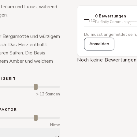
sterium und Luxus, während
gen.
–
0 Bewertungen
/10
Parfinity Community
0
Du musst angemeldet sein,
her Bergamotte und würzigem
Anmelden
uch. Das Herz enthüllt
ren Safran. Die Basis
Noch keine Bewertungen.
armem Amber und weichem
IGKEIT
n
> 12 Stunden
FAKTOR
m
Niche