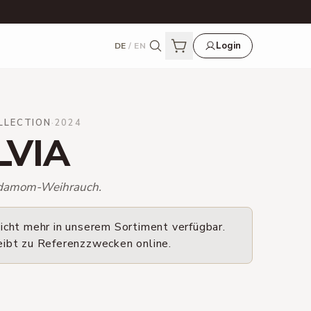
Login
DE
/
EN
LLECTION
·
2024
LVIA
rdamom-Weihrauch.
icht mehr in unserem Sortiment verfügbar.
eibt zu Referenzzwecken online.