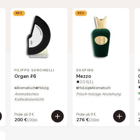
NEU
NEU
FILIPPO SORCINELLI
SOSPIRO
Organ #6
Mezzo
2
/10
(1)
Aromatisch
Holzig
Holzig
Aromatisch
Aromatisches
Frisch-holzige Anziehung
Kathedralenlicht
Probe ab 9 €
Probe ab 9 €
P
200 €
276 €
100ml
100ml