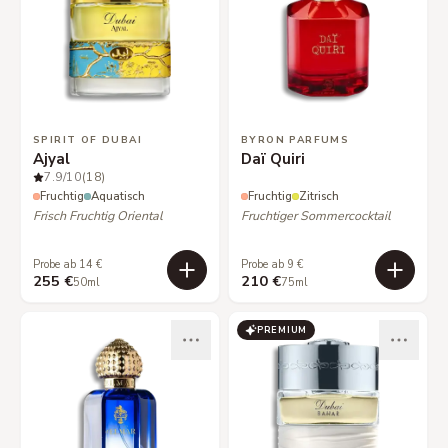
SPIRIT OF DUBAI
BYRON PARFUMS
Ajyal
Daï Quiri
7.9
/10
(18)
Fruchtig
Aquatisch
Fruchtig
Zitrisch
Frisch Fruchtig Oriental
Fruchtiger Sommercocktail
Probe ab 14 €
Probe ab 9 €
255 €
210 €
50ml
75ml
PREMIUM