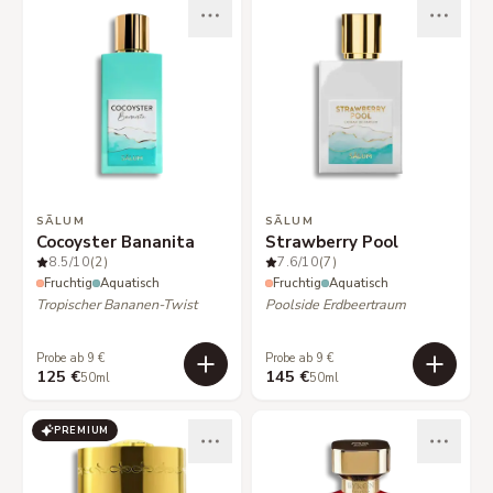
SÃLUM
SÃLUM
Cocoyster Bananita
Strawberry Pool
8.5
/10
(2)
7.6
/10
(7)
Fruchtig
Aquatisch
Fruchtig
Aquatisch
Tropischer Bananen-Twist
Poolside Erdbeertraum
Probe ab 9 €
Probe ab 9 €
125 €
145 €
50ml
50ml
PREMIUM