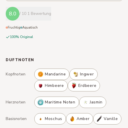
8.0
/ 10
1 Bewertung
Fruchtig
Aquatisch
100% Original
DUFTNOTEN
Kopfnoten
Mandarine
Ingwer
Himbeere
Erdbeere
Herznoten
Maritime Noten
Jasmin
Basisnoten
Moschus
Amber
Vanille