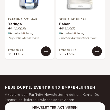
PARFUMS D'ELMAR
SPIRIT OF DUBAI
Yaringa
Bahar
7.4
/10
(10)
8.3
/10
(3)
Aquatisch
Holzig
Aquatisch
Holzig
Tropische Meeresbrise
Frischer Aquatischer Luxus
Probe ab 9 €
Probe ab 14 €
250 €
255 €
60ml
50ml
NEUE DÜFTE, EVENTS UND EMPFEHLUNGEN
Aktiviere den Parfinity Newsletter in deinem Konto. Du
kannst ihn jederzeit wieder deaktivieren.
NEWSLETTER AKTIVIEREN