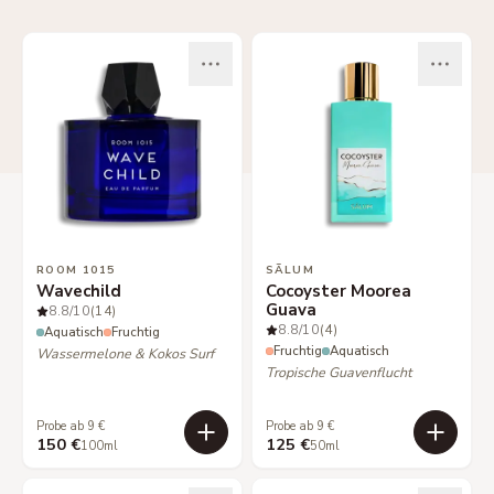
ROOM 1015
SÃLUM
Wavechild
Cocoyster Moorea
Guava
8.8
/10
(14)
8.8
/10
(4)
Aquatisch
Fruchtig
Fruchtig
Aquatisch
Wassermelone & Kokos Surf
Tropische Guavenflucht
Probe ab 9 €
Probe ab 9 €
150 €
125 €
100ml
50ml