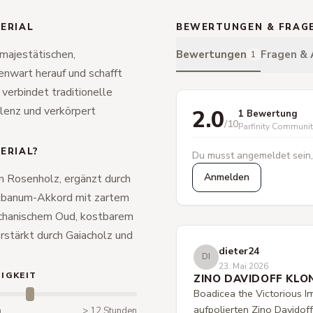
PERIAL
BEWERTUNGEN & FRAG
 majestätischen,
Bewertungen
Fragen &
1
nwart herauf und schafft
 verbindet traditionelle
ulenz und verkörpert
2.0
1 Bewertung
/10
Parfinity Communi
ERIAL?
Du musst angemeldet sein,
Anmelden
m Rosenholz, ergänzt durch
Galbanum-Akkord mit zartem
dschanischem Oud, kostbarem
erstärkt durch Gaiacholz und
dieter24
DI
23. Mai 2026
IGKEIT
ZINO DAVIDOFF KLO
Boadicea the Victorious Im
aufpolierten Zino Davidoff
n
> 12 Stunden