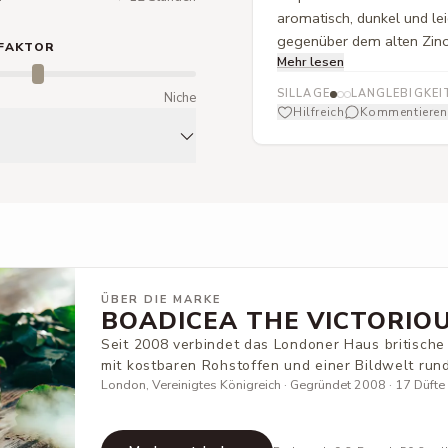
aromatisch, dunkel und lei
gegenüber dem alten Zino.
FAKTOR
Mehr lesen
Charakter und vor allem 
nach rund zwei Stunden 
SILLAGE
LANGLEBIGKEI
m
Niche
Duftrichtung mag, fährt mi
Hilfreich
Kommentieren
besser.
ÜBER DIE MARKE
BOADICEA THE VICTORIO
Seit 2008 verbindet das Londoner Haus britisch
mit kostbaren Rohstoffen und einer Bildwelt run
London, Vereinigtes Königreich · Gegründet 2008 · 17 Düfte b