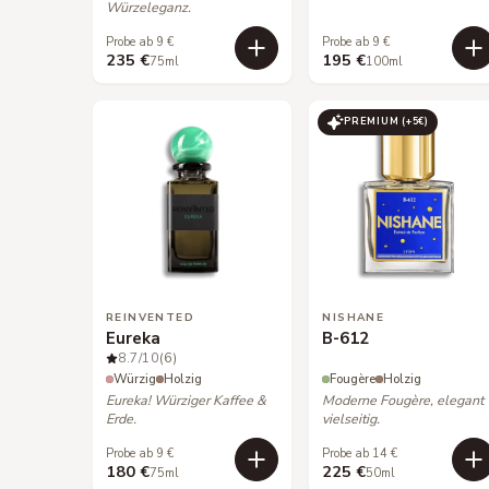
Würzeleganz.
Probe ab 9 €
Probe ab 9 €
235 €
195 €
75ml
100ml
PREMIUM (+
5
€)
REINVENTED
NISHANE
Eureka
B-612
8.7
/10
(6)
Würzig
Holzig
Fougère
Holzig
Eureka! Würziger Kaffee &
Moderne Fougère, elegant
Erde.
vielseitig.
Probe ab 9 €
Probe ab 14 €
180 €
225 €
75ml
50ml