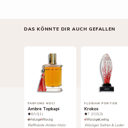
DAS KÖNNTE DIR AUCH GEFALLEN
PARFUMS MDCI
FLORIAN PONTIER
Ambre Topkapi
Krokos
8
/10
(1)
7.2
/10
(3)
Holzig
Würzig
Würzig
Ledrig
Raffinierte Amber-Holz-
Würziger Safran & Leder