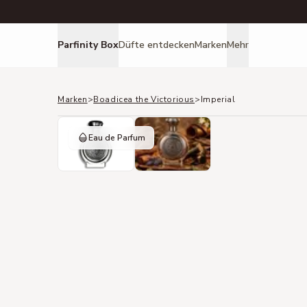
Parfinity Box
Düfte entdecken
Marken
Mehr
Marken
>
Boadicea the Victorious
>
Imperial
Eau de Parfum