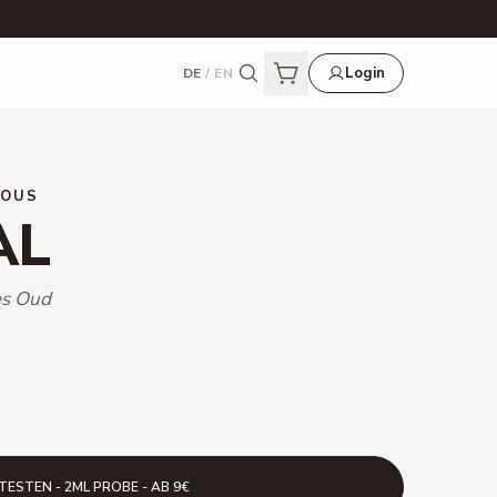
Login
DE
/
EN
IOUS
AL
es Oud
TESTEN - 2ML PROBE - AB 9€