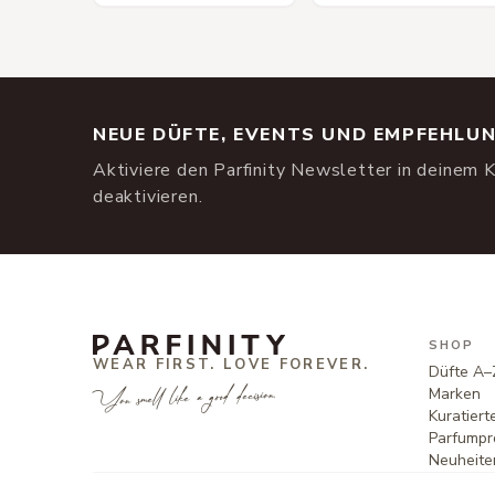
NEUE DÜFTE, EVENTS UND EMPFEHLU
Aktiviere den Parfinity Newsletter in deinem K
deaktivieren.
SHOP
WEAR FIRST. LOVE FOREVER.
Düfte A–
You smell like a good decision.
Marken
Kuratier
Parfumpr
Neuheite