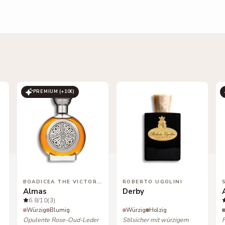
PREMIUM (+
10
€)
BOADICEA THE VICTORIOUS
ROBERTO UGOLINI
Almas
Derby
6.8
/10
(3)
Würzig
Blumig
Würzig
Holzig
Opulente Rose-Oud-Leder
Stilsicher mit würzigem