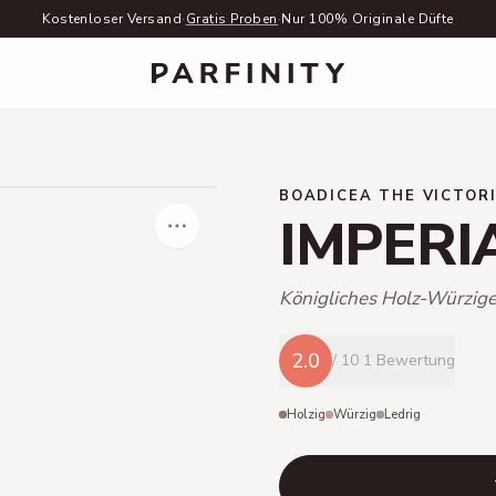
Kostenloser Versand
·
Gratis Proben
·
Nur 100% Originale Düfte
BOADICEA THE VICTOR
IMPERI
Königliches Holz-Würzig
2.0
/ 10
1 Bewertung
Holzig
Würzig
Ledrig