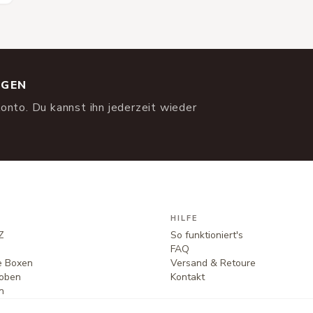
NGEN
onto. Du kannst ihn jederzeit wieder
HILFE
Z
So funktioniert's
FAQ
te Boxen
Versand & Retoure
oben
Kontakt
n