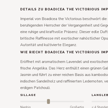
DETAILS ZU BOADICEA THE VICTORIOUS IM
Imperial von Boadicea the Victorious beschwört die
beruhigenden Herrscher der Vergangenheit und Gege
eine ruhige und kraftvolle Präsenz. Dieser edle Duft
britische Raffinesse mit exotischer nahöstlicher Op
Autorität und kultivierte Eleganz.
WIE RIECHT BOADICEA THE VICTORIOUS IMP
Eröffnet mit aromatischem Lavendel und exotische
frische Angelika. Das Herz enthüllt einen grünen 
Jasmin und führt zu einer reichen Basis aus kambo
indischen Sandelholz und raffinierten Ledernoten, v
erdigen Patchouli.
SILLAGE
LANGLEB
Niedrig
Großartig
< 4 Stunde