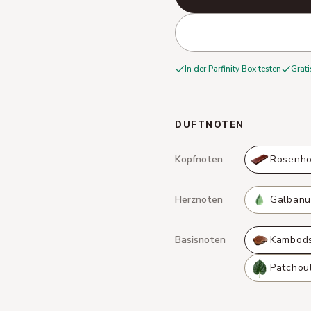
In der Parfinity Box testen
Grati
DUFTNOTEN
Kopfnoten
Rosenho
Herznoten
Galban
Basisnoten
Kambods
Patchoul