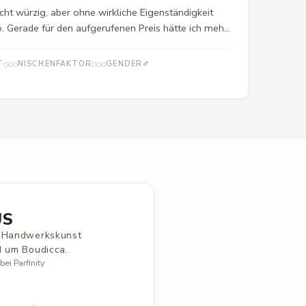
cht würzig, aber ohne wirkliche Eigenständigkeit
 Gerade für den aufgerufenen Preis hätte ich mehr
mehr Performance erwartet. Auf meiner Haut war
kaum noch etwas wahrnehmbar. Wer diese
♂
T
NISCHENFAKTOR
GENDER
t Zino Davidoff preislich aus meiner Sicht deutlich
US
e Handwerkskunst
d um Boudicca.
ei Parfinity