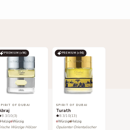
PREMIUM (+
5
€)
PREMIUM (+
5
€)
SPIRIT OF DUBAI
SPIRIT OF DUBAI
Abraj
Turath
8.3
/10
(3)
8.3
/10
(13)
Holzig
Würzig
Würzig
Holzig
Frische Würzige Hölzer
Opulenter Orientalischer