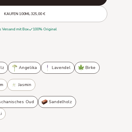
KAUFEN
·
100ML
·
325,00 €
s Versand mit Box
100% Original
lz
Angelika
Lavendel
Birke
um
Jasmin
chanisches Oud
Sandelholz
i