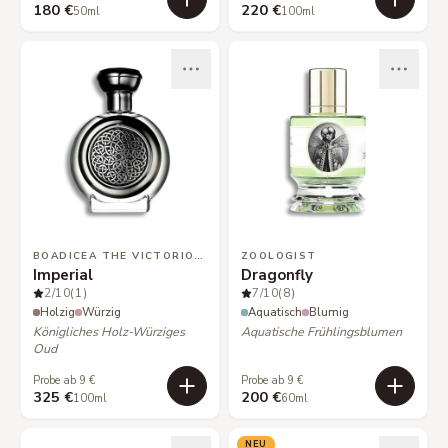
180 €
220 €
50ml
100ml
BOADICEA THE VICTORIOUS
ZOOLOGIST
Imperial
Dragonfly
2
/10
(1)
7
/10
(8)
Holzig
Würzig
Aquatisch
Blumig
Königliches Holz-Würziges
Aquatische Frühlingsblumen
Oud
Probe ab 9 €
Probe ab 9 €
325 €
200 €
100ml
60ml
NEU