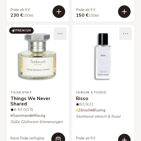
Probe ab 9 €
Probe ab 9 €
230 €
150 €
100ml
100ml
PREMIUM
TOSKOVAT
JORUM STUDIO
Things We Never
Risso
Shared
6
/10
(2)
8.4
/10
(10)
Zitrisch
Blumig
Gourmand
Würzig
Strahlend zitrisch & floral
Süße Glühwein-Erinnerungen
Keine Probe verfügbar
Probe ab 9 €