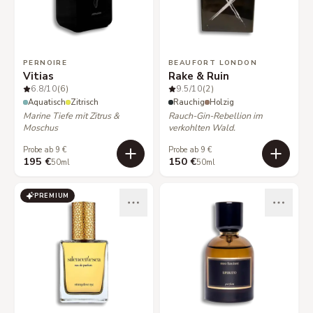
PERNOIRE
BEAUFORT LONDON
Vitias
Rake & Ruin
6.8
/10
(6)
9.5
/10
(2)
Aquatisch
Zitrisch
Rauchig
Holzig
Marine Tiefe mit Zitrus &
Rauch-Gin-Rebellion im
Moschus
verkohlten Wald.
Probe ab 9 €
Probe ab 9 €
195 €
150 €
50ml
50ml
PREMIUM