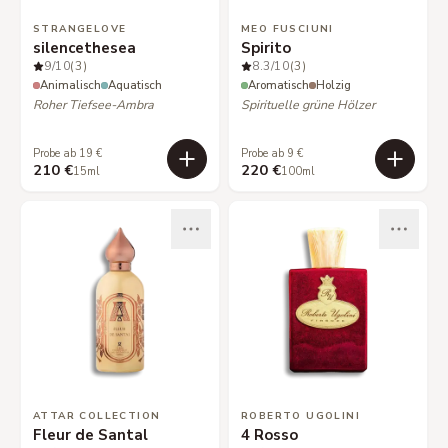
STRANGELOVE
MEO FUSCIUNI
silencethesea
Spirito
9
/10
(3)
8.3
/10
(3)
Animalisch
Aquatisch
Aromatisch
Holzig
Roher Tiefsee-Ambra
Spirituelle grüne Hölzer
Probe ab 19 €
Probe ab 9 €
210 €
220 €
15ml
100ml
ATTAR COLLECTION
ROBERTO UGOLINI
Fleur de Santal
4 Rosso