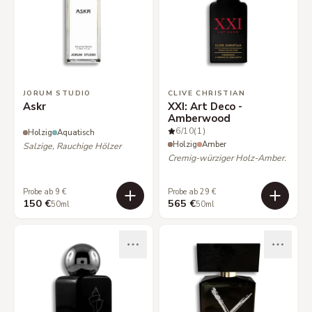
JORUM STUDIO
CLIVE CHRISTIAN
Askr
XXI: Art Deco -
Amberwood
6
/10
(1)
Holzig
Aquatisch
Holzig
Amber
Salzige, Rauchige Hölzer
Cremig-würziger Holz-Amber.
Probe ab 9 €
Probe ab 29 €
150 €
565 €
50ml
50ml