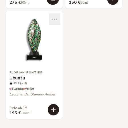
275 €
150 €
60ml
50ml
FLORIAN PONTIER
Ubuntu
9
/10
(29)
Blumig
Amber
Leuchtender Blumen-Amber
Probe ab 9 €
195 €
100ml