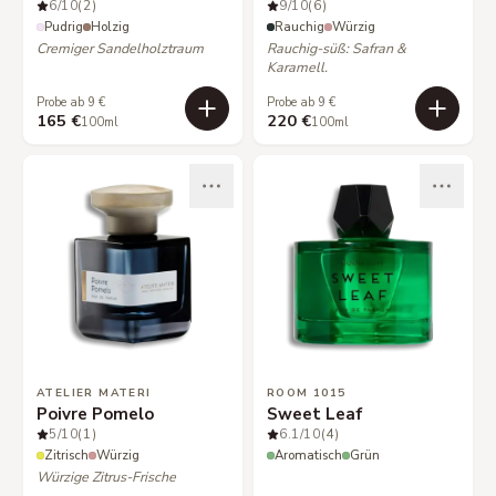
6
/10
(2)
9
/10
(6)
Pudrig
Holzig
Rauchig
Würzig
Cremiger Sandelholztraum
Rauchig-süß: Safran &
Karamell.
Probe ab 9 €
Probe ab 9 €
165 €
220 €
100ml
100ml
ATELIER MATERI
ROOM 1015
Poivre Pomelo
Sweet Leaf
5
/10
(1)
6.1
/10
(4)
Zitrisch
Würzig
Aromatisch
Grün
Würzige Zitrus-Frische