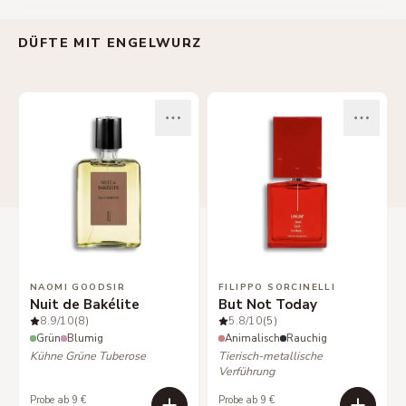
DÜFTE MIT ENGELWURZ
NAOMI GOODSIR
FILIPPO SORCINELLI
Nuit de Bakélite
But Not Today
8.9
/10
(8)
5.8
/10
(5)
Grün
Blumig
Animalisch
Rauchig
Kühne Grüne Tuberose
Tierisch-metallische
Verführung
Probe ab 9 €
Probe ab 9 €