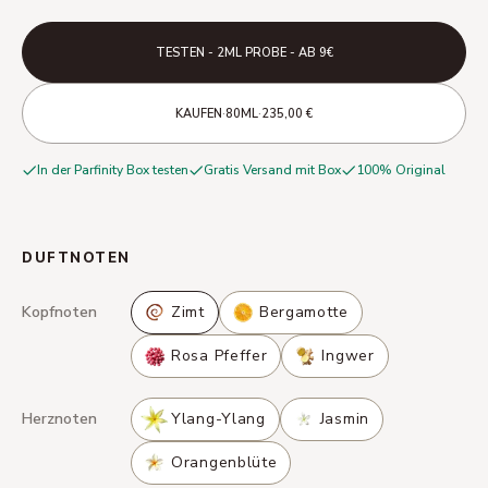
TESTEN - 2ML PROBE - AB 9€
·
·
KAUFEN
80ML
235,00 €
In der Parfinity Box testen
Gratis Versand mit Box
100% Original
DUFTNOTEN
Kopfnoten
Zimt
Bergamotte
Rosa Pfeffer
Ingwer
Herznoten
Ylang-Ylang
Jasmin
Orangenblüte