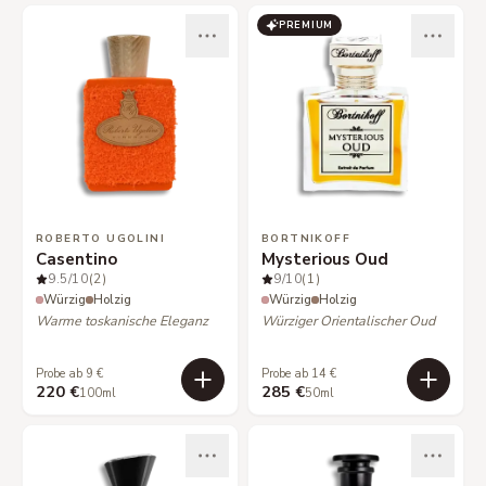
PREMIUM
ROBERTO UGOLINI
BORTNIKOFF
Casentino
Mysterious Oud
9.5
/10
(2)
9
/10
(1)
Würzig
Holzig
Würzig
Holzig
Warme toskanische Eleganz
Würziger Orientalischer Oud
Probe ab 9 €
Probe ab 14 €
220 €
285 €
100ml
50ml