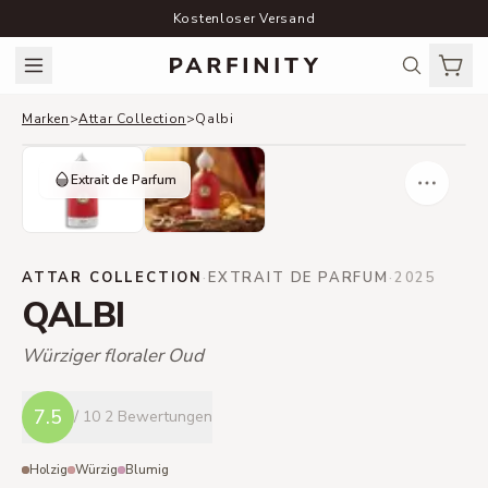
Kostenloser Versand
Marken
>
Attar Collection
>
Qalbi
Extrait de Parfum
ATTAR COLLECTION
·
EXTRAIT DE PARFUM
·
2025
QALBI
Würziger floraler Oud
7.5
/ 10
2 Bewertungen
Holzig
Würzig
Blumig