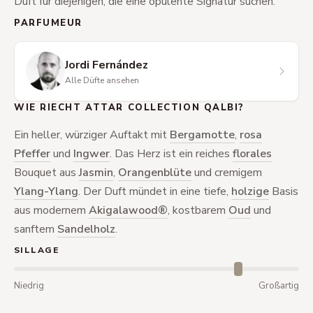
Duft für diejenigen, die eine opulente Signatur suchen.
PARFUMEUR
Jordi Fernández
Alle Düfte ansehen
WIE RIECHT ATTAR COLLECTION QALBI?
Ein heller, würziger Auftakt mit
Bergamotte
,
rosa
Pfeffer
und
Ingwer
. Das Herz ist ein reiches
florales
Bouquet aus
Jasmin
,
Orangenblüte
und cremigem
Ylang-Ylang
. Der Duft mündet in eine tiefe,
holzige
Basis
aus modernem
Akigalawood®
, kostbarem
Oud
und
sanftem
Sandelholz
.
SILLAGE
Niedrig
Großartig