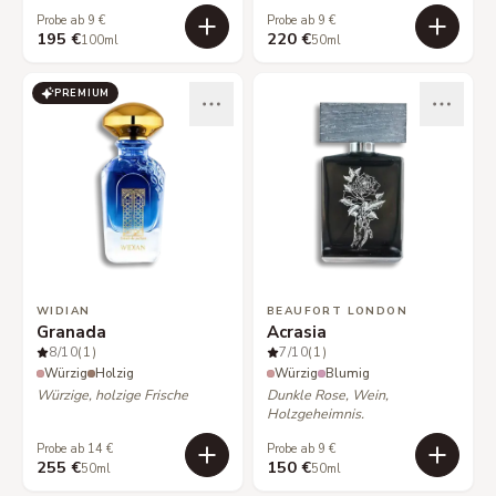
Probe ab 9 €
Probe ab 9 €
195 €
220 €
100ml
50ml
PREMIUM
WIDIAN
BEAUFORT LONDON
Granada
Acrasia
8
/10
(1)
7
/10
(1)
Würzig
Holzig
Würzig
Blumig
Würzige, holzige Frische
Dunkle Rose, Wein,
Holzgeheimnis.
Probe ab 14 €
Probe ab 9 €
255 €
150 €
50ml
50ml