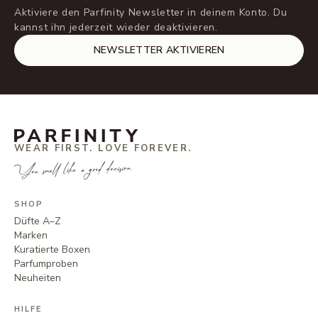
Aktiviere den Parfinity Newsletter in deinem Konto. Du
kannst ihn jederzeit wieder deaktivieren.
NEWSLETTER AKTIVIEREN
WEAR FIRST. LOVE FOREVER.
You smell like a good decision.
SHOP
Düfte A–Z
Marken
Kuratierte Boxen
Parfumproben
Neuheiten
HILFE