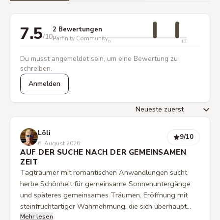
7.5
2 Bewertungen
/10
Parfinity Community
0
10
Du musst angemeldet sein, um eine Bewertung zu
schreiben.
Anmelden
Löli
9
/10
6. August 2026
AUF DER SUCHE NACH DER GEMEINSAMEN
ZEIT
Tagträumer mit romantischen Anwandlungen sucht
herbe Schönheit für gemeinsame Sonnenuntergänge
und späteres gemeinsames Träumen. Eröffnung mit
steinfruchtartiger Wahrnehmung, die sich überhaupt
Mehr lesen
nicht mit den gelisteten Noten deckt. Vielleicht ist es der