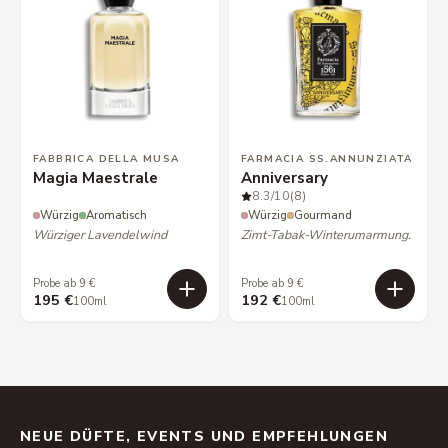
FABBRICA DELLA MUSA
FARMACIA SS.ANNUNZIATA
Magia Maestrale
Anniversary
8.3
/10
(8)
Würzig
Aromatisch
Würzig
Gourmand
Würziger Lavendelwind
Zimt-Tabak-Winterumarmung.
Probe ab 9 €
Probe ab 9 €
195 €
192 €
100ml
100ml
NEUE DÜFTE, EVENTS UND EMPFEHLUNGEN