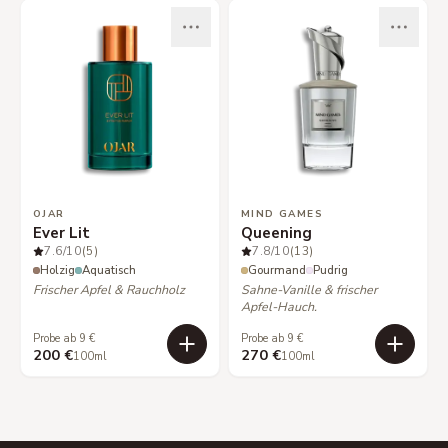
OJAR
MIND GAMES
Ever Lit
Queening
7.6
/10
(5)
7.8
/10
(13)
Holzig
Aquatisch
Gourmand
Pudrig
Frischer Apfel & Rauchholz
Sahne-Vanille & frischer
Apfel-Hauch.
Probe ab 9 €
Probe ab 9 €
200 €
270 €
100ml
100ml