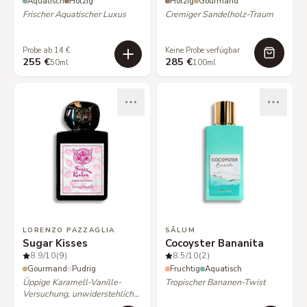
Aquatisch
Holzig
Holzig
Gourmand
Frischer Aquatischer Luxus
Cremiger Sandelholz-Traum
Probe ab 14 €
Keine Probe verfügbar
255 €
285 €
50ml
100ml
LORENZO PAZZAGLIA
SÃLUM
Sugar Kisses
Cocoyster Bananita
8.9
/10
(9)
8.5
/10
(2)
Gourmand
Pudrig
Fruchtig
Aquatisch
Üppige Karamell-Vanille-
Tropischer Bananen-Twist
Versuchung, unwiderstehlich
süß.