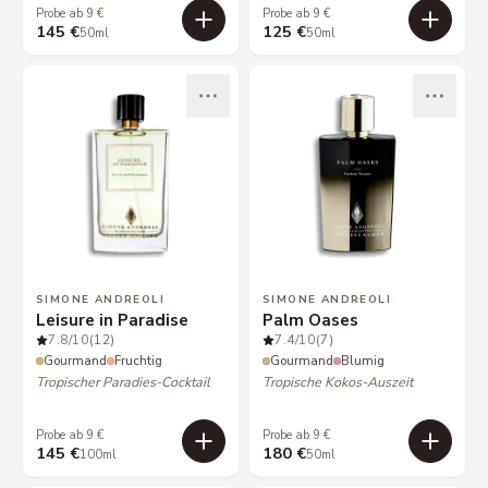
Probe ab 9 €
Probe ab 9 €
145 €
125 €
50ml
50ml
SIMONE ANDREOLI
SIMONE ANDREOLI
Leisure in Paradise
Palm Oases
7.8
/10
(12)
7.4
/10
(7)
Gourmand
Fruchtig
Gourmand
Blumig
Tropischer Paradies-Cocktail
Tropische Kokos-Auszeit
Probe ab 9 €
Probe ab 9 €
145 €
180 €
100ml
50ml