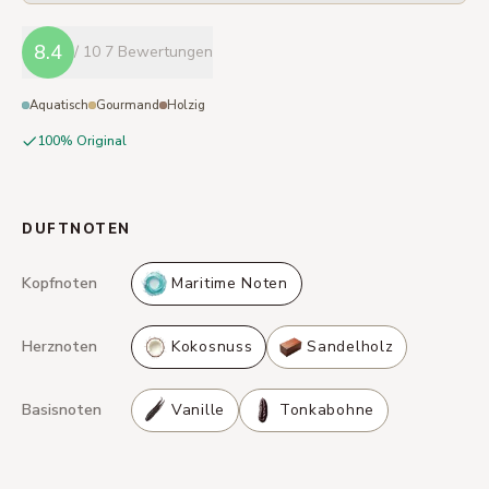
8.4
/ 10
7 Bewertungen
Aquatisch
Gourmand
Holzig
100% Original
DUFTNOTEN
Kopfnoten
Maritime Noten
Herznoten
Kokosnuss
Sandelholz
Basisnoten
Vanille
Tonkabohne