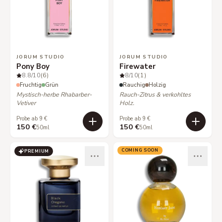
JORUM STUDIO
JORUM STUDIO
Pony Boy
Firewater
8.8
/10
(6)
8
/10
(1)
Fruchtig
Grün
Rauchig
Holzig
Mystisch-herbe Rhabarber-
Rauch-Zitrus & verkohltes
Vetiver
Holz.
Probe ab 9 €
Probe ab 9 €
150 €
150 €
50ml
50ml
COMING SOON
PREMIUM