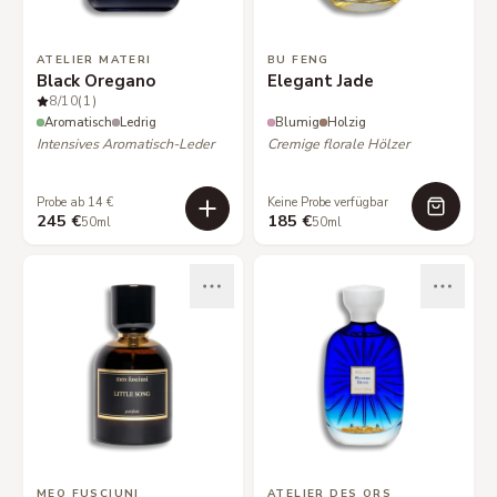
ATELIER MATERI
BU FENG
Black Oregano
Elegant Jade
8
/10
(1)
Aromatisch
Ledrig
Blumig
Holzig
Intensives Aromatisch-Leder
Cremige florale Hölzer
Probe ab 14 €
Keine Probe verfügbar
245 €
185 €
50ml
50ml
MEO FUSCIUNI
ATELIER DES ORS