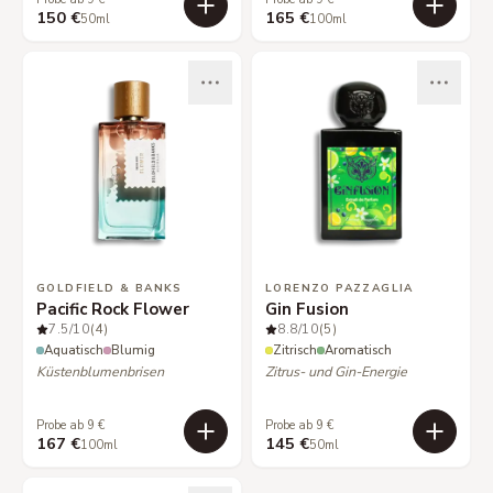
150 €
165 €
50ml
100ml
GOLDFIELD & BANKS
LORENZO PAZZAGLIA
Pacific Rock Flower
Gin Fusion
7.5
/10
(4)
8.8
/10
(5)
Aquatisch
Blumig
Zitrisch
Aromatisch
Küstenblumenbrisen
Zitrus- und Gin-Energie
Probe ab 9 €
Probe ab 9 €
167 €
145 €
100ml
50ml