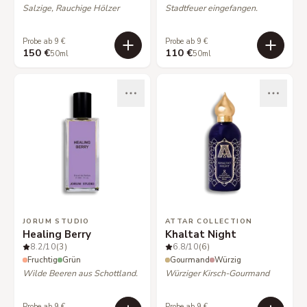
Salzige, Rauchige Hölzer
Stadtfeuer eingefangen.
Probe ab 9 €
Probe ab 9 €
150 €
110 €
50ml
50ml
JORUM STUDIO
ATTAR COLLECTION
Healing Berry
Khaltat Night
8.2
/10
(3)
6.8
/10
(6)
Fruchtig
Grün
Gourmand
Würzig
Wilde Beeren aus Schottland.
Würziger Kirsch-Gourmand
Probe ab 9 €
Probe ab 9 €