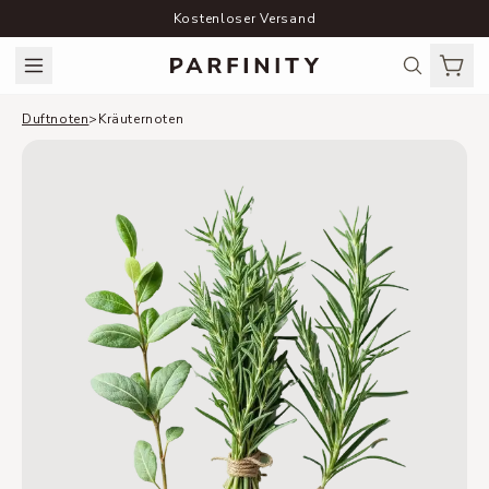
Kostenloser Versand
Duftnoten
>
Kräuternoten