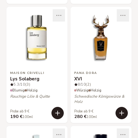
MAISON CRIVELLI
PANA DORA
Lys Solaberg
XVI
5.3
/10
(3)
8
/10
(2)
Blumig
Holzig
Würzig
Holzig
Rauchige Lilie & Quitte
Schwedische Königswürze &
Holz
Probe ab 9 €
Probe ab 9 €
190 €
280 €
100ml
100ml