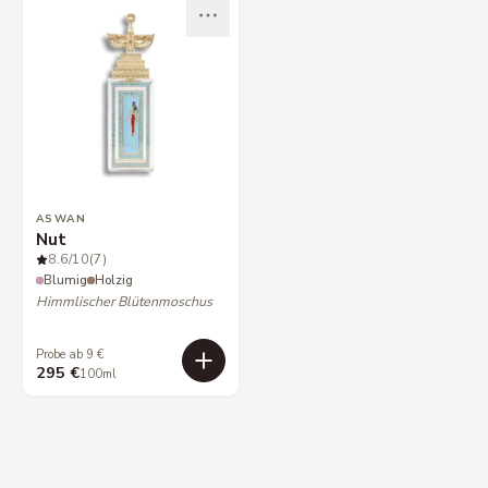
ASWAN
Nut
8.6
/10
(7)
Blumig
Holzig
Himmlischer Blütenmoschus
Probe ab 9 €
295 €
100ml