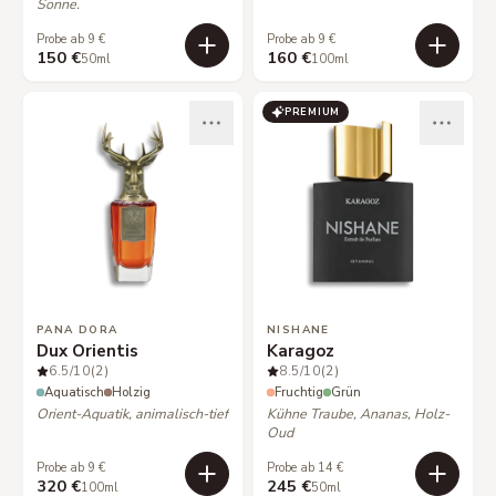
Sonne.
Probe ab 9 €
Probe ab 9 €
150 €
160 €
50ml
100ml
PREMIUM
PANA DORA
NISHANE
Dux Orientis
Karagoz
6.5
/10
(2)
8.5
/10
(2)
Aquatisch
Holzig
Fruchtig
Grün
Orient-Aquatik, animalisch-tief
Kühne Traube, Ananas, Holz-
Oud
Probe ab 9 €
Probe ab 14 €
320 €
245 €
100ml
50ml