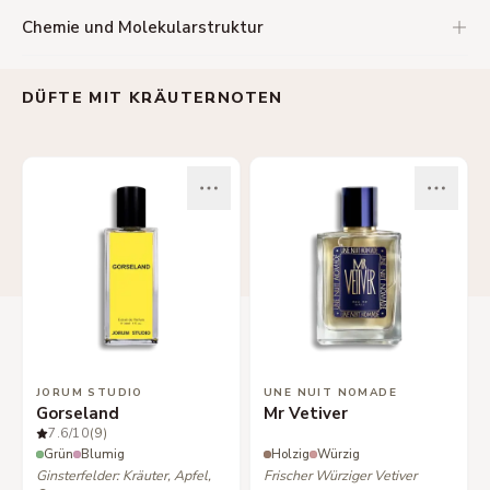
Chemie und Molekularstruktur
DÜFTE MIT KRÄUTERNOTEN
JORUM STUDIO
UNE NUIT NOMADE
Gorseland
Mr Vetiver
7.6
/10
(9)
Grün
Blumig
Holzig
Würzig
Ginsterfelder: Kräuter, Apfel,
Frischer Würziger Vetiver