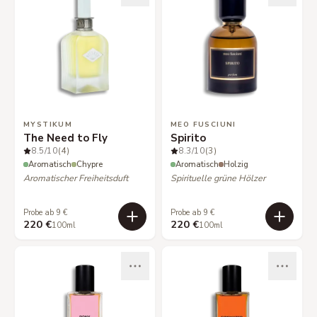
MYSTIKUM
MEO FUSCIUNI
The Need to Fly
Spirito
8.5
/10
(4)
8.3
/10
(3)
Aromatisch
Chypre
Aromatisch
Holzig
Aromatischer Freiheitsduft
Spirituelle grüne Hölzer
Probe ab 9 €
Probe ab 9 €
220 €
220 €
100ml
100ml