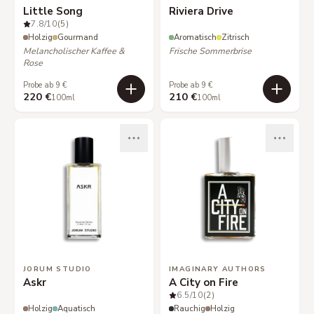
Little Song
Riviera Drive
7.8
/10
(5)
Holzig
Gourmand
Aromatisch
Zitrisch
Melancholischer Kaffee &
Frische Sommerbrise
Rose
Probe ab 9 €
Probe ab 9 €
220 €
210 €
100ml
100ml
JORUM STUDIO
IMAGINARY AUTHORS
Askr
A City on Fire
6.5
/10
(2)
Holzig
Aquatisch
Rauchig
Holzig