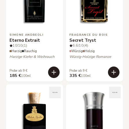
SIMONE ANDREOLI
FRAGRANCE DU BOIS
Eterno Extrait
Secret Tryst
10
/10
(1)
6.6
/10
(4)
Harzig
Rauchig
Würzig
Holzig
Harzige Kiefer & Weihrauch
Würzig-Holzige Romanze
Probe ab 9 €
Probe ab 9 €
185 €
335 €
100ml
100ml