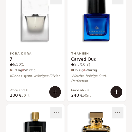
SORA DORA
THAMEEN
7
Carved Oud
5
/10
(1)
8.5
/10
(3)
Holzig
Würzig
Holzig
Würzig
Kühnes synth-würziges Elixier.
Weiche, holzige Oud-
Perfektion
Probe ab 9 €
Probe ab 9 €
200 €
240 €
50ml
50ml