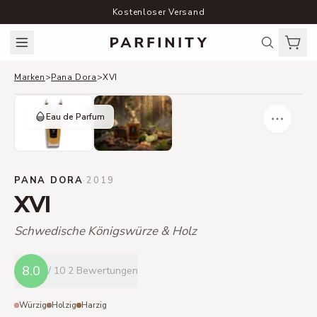
Kostenloser Versand
Marken
>
Pana Dora
>
XVI
Eau de Parfum
PANA DORA
·
2019
XVI
Schwedische Königswürze & Holz
8.0
/ 10
2 Bewertungen
Würzig
Holzig
Harzig