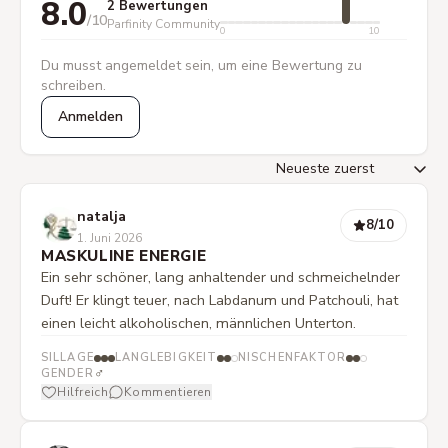
8.0
2 Bewertungen
/10
Parfinity Community
0
10
Du musst angemeldet sein, um eine Bewertung zu
schreiben.
Anmelden
natalja
8
/10
1. Juni 2026
MASKULINE ENERGIE
Ein sehr schöner, lang anhaltender und schmeichelnder
Duft! Er klingt teuer, nach Labdanum und Patchouli, hat
einen leicht alkoholischen, männlichen Unterton.
SILLAGE
LANGLEBIGKEIT
NISCHENFAKTOR
♂
GENDER
Hilfreich
Kommentieren