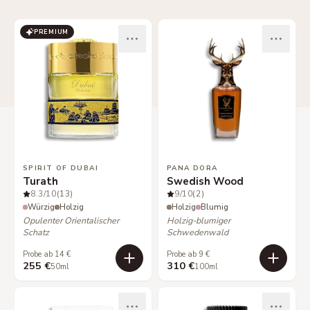
PREMIUM
SPIRIT OF DUBAI
PANA DORA
Turath
Swedish Wood
8.3
/10
(13)
9
/10
(2)
Würzig
Holzig
Holzig
Blumig
Opulenter Orientalischer
Holzig-blumiger
Schatz
Schwedenwald
Probe ab 14 €
Probe ab 9 €
255 €
310 €
50ml
100ml