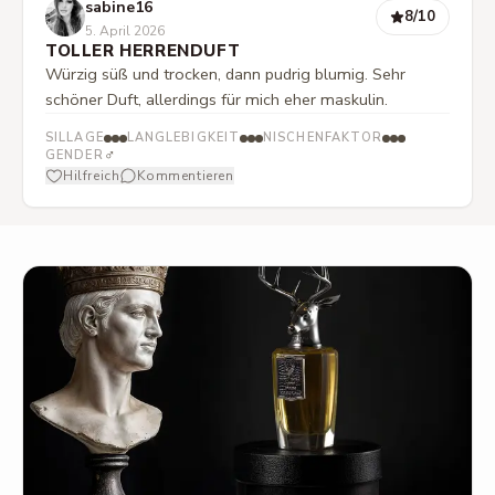
sabine16
8
/10
5. April 2026
TOLLER HERRENDUFT
Würzig süß und trocken, dann pudrig blumig. Sehr
schöner Duft, allerdings für mich eher maskulin.
SILLAGE
LANGLEBIGKEIT
NISCHENFAKTOR
♂
GENDER
Hilfreich
Kommentieren