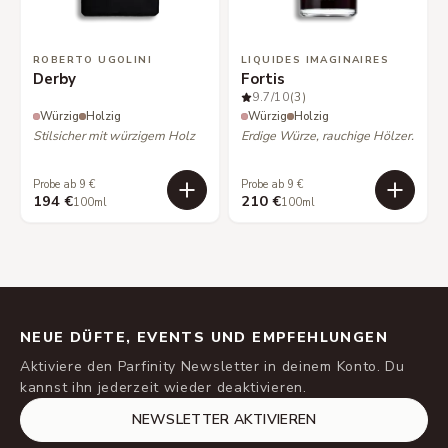
ROBERTO UGOLINI
LIQUIDES IMAGINAIRES
Derby
Fortis
9.7
/10
(3)
Würzig
Holzig
Würzig
Holzig
Stilsicher mit würzigem Holz
Erdige Würze, rauchige Hölzer.
Probe ab 9 €
Probe ab 9 €
194 €
210 €
100ml
100ml
NEUE DÜFTE, EVENTS UND EMPFEHLUNGEN
Aktiviere den Parfinity Newsletter in deinem Konto. Du
kannst ihn jederzeit wieder deaktivieren.
NEWSLETTER AKTIVIEREN