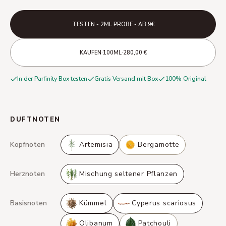
TESTEN - 2ML PROBE - AB 9€
·
·
KAUFEN
100ML
280,00 €
In der Parfinity Box testen
Gratis Versand mit Box
100% Original
DUFTNOTEN
Kopfnoten
Artemisia
Bergamotte
Herznoten
Mischung seltener Pflanzen
Basisnoten
Kümmel
Cyperus scariosus
Olibanum
Patchouli