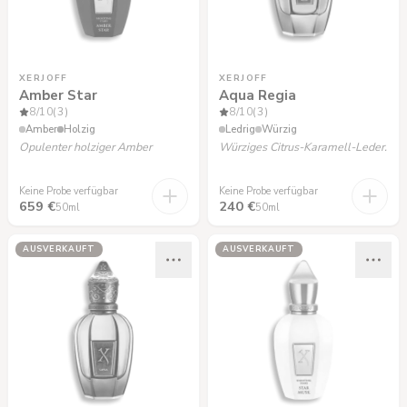
XERJOFF
XERJOFF
Amber Star
Aqua Regia
8
/10
(3)
8
/10
(3)
Amber
Holzig
Ledrig
Würzig
Opulenter holziger Amber
Würziges Citrus-Karamell-Leder.
Keine Probe verfügbar
Keine Probe verfügbar
659 €
240 €
50ml
50ml
AUSVERKAUFT
AUSVERKAUFT