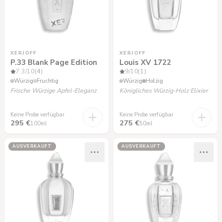
XERJOFF
XERJOFF
P.33 Blank Page Edition
Louis XV 1722
7.3
/10
(4)
9
/10
(1)
Würzig
Fruchtig
Würzig
Holzig
Frische Würzige Apfel-Eleganz
Königliches Würzig-Holz Elixier
Keine Probe verfügbar
Keine Probe verfügbar
295 €
275 €
100ml
50ml
AUSVERKAUFT
AUSVERKAUFT