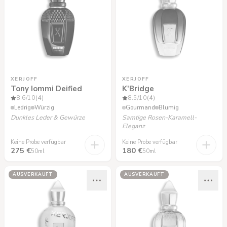
XERJOFF
XERJOFF
Tony Iommi Deified
K'Bridge
8.6
/10
(4)
8.5
/10
(4)
Ledrig
Würzig
Gourmand
Blumig
Dunkles Leder & Gewürze
Samtige Rosen-Karamell-
Eleganz
Keine Probe verfügbar
Keine Probe verfügbar
275 €
180 €
50ml
50ml
AUSVERKAUFT
AUSVERKAUFT