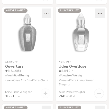
AUSVERKAUFT
AUSVERKAUFT
XERJOFF
XERJOFF
Ouverture
Uden Overdose
8.6
/10
(5)
8.8
/10
(4)
Fruchtig
Blumig
Fougère
Würzig
Luxuriöses Frucht-Würze-Opus
Zitrus-Würze in moderner
Eleganz
Keine Probe verfügbar
Keine Probe verfügbar
185 €
260 €
50ml
50ml
AUSVERKAUFT
AUSVERKAUFT