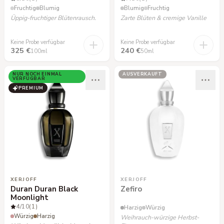
Fruchtig
Blumig
Blumig
Fruchtig
Üppig-fruchtiger Blütenrausch.
Zarte Blüten & cremige Vanille
Keine Probe verfügbar
Keine Probe verfügbar
325 €
240 €
100ml
50ml
NUR NOCH EINMAL
AUSVERKAUFT
VERFÜGBAR
PREMIUM
XERJOFF
XERJOFF
Duran Duran Black
Zefiro
Moonlight
4
/10
(1)
Harzig
Würzig
Würzig
Harzig
Weihrauch-würzige Herbst-