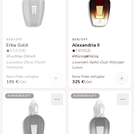
XERJOFF
XERJOFF
Erba Gold
Alexandria II
9.5
/10
(4)
10
/10
(2)
Fruchtig
Zitrisch
Würzig
Holzig
Luxuriöse Zitrus-Frucht-
Lavendel-Apfel-Oud: Würziger
Harmonie
Luxus.
Keine Probe verfügbar
Keine Probe verfügbar
195 €
325 €
50ml
50ml
AUSVERKAUFT
AUSVERKAUFT