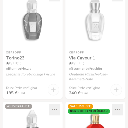
XERJOFF
XERJOFF
Torino23
Via Cavour 1
6
/10
(1)
6
/10
(1)
Blumig
Holzig
Gourmand
Fruchtig
Elegante floral-holzige Frische
Opulente Pfirsich-Rose-
Karamell-Note.
Keine Probe verfügbar
Keine Probe verfügbar
195 €
240 €
50ml
50ml
AUSVERKAUFT
SALE
35
% OFF
NUR NOCH 4 VERFÜGBAR