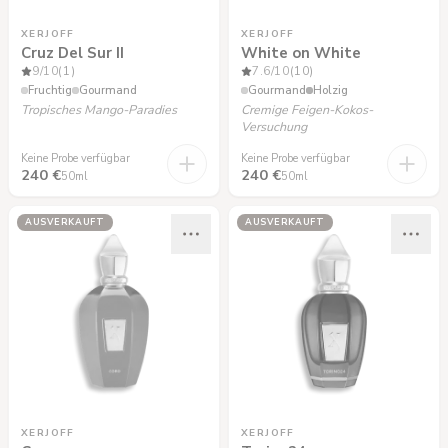
XERJOFF
XERJOFF
Cruz Del Sur II
White on White
9
/10
(1)
7.6
/10
(10)
Fruchtig
Gourmand
Gourmand
Holzig
Tropisches Mango-Paradies
Cremige Feigen-Kokos-
Versuchung
Keine Probe verfügbar
Keine Probe verfügbar
240 €
240 €
50ml
50ml
AUSVERKAUFT
AUSVERKAUFT
XERJOFF
XERJOFF