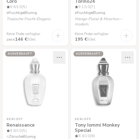
Coro
Torino24
8.6
/10
(5)
9.1
/10
(7)
Fruchtig
Blumig
Fruchtig
Blumig
Tropische Frucht-Eleganz
Mango-Floral & Moschus—
modern.
Keine Probe verfügbar
Keine Probe verfügbar
146 €
195 €
50ml
50ml
230 €
AUSVERKAUFT
AUSVERKAUFT
XERJOFF
XERJOFF
Renaissance
Tony Iommi Monkey
Special
8.8
/10
(5)
8.4
/10
(8)
Zitrisch
Blumig