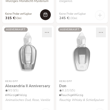
Würziges Mondlicht-Mysterium
Elegance.
Keine Probe verfügbar
Keine Probe verfügbar
315 €
245 €
50ml
100ml
AUSVERKAUFT
AUSVERKAUFT
XERJOFF
XERJOFF
Alexandria II Anniversary
Don
9
/10
(5)
8.2
/10
(5)
Würzig
Holzig
Rauchig
Würzig
Animalisches Oud, Rose, Vanille
Rauchig: Whisky & Schießpulver