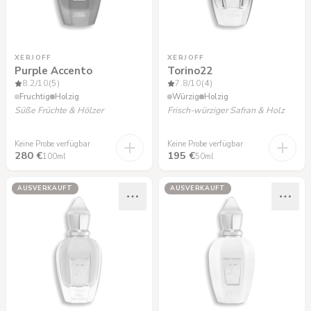
XERJOFF
XERJOFF
Purple Accento
Torino22
8.2
/10
(5)
7.8
/10
(4)
Fruchtig
Holzig
Würzig
Holzig
Süße Früchte & Hölzer
Frisch-würziger Safran & Holz
Keine Probe verfügbar
Keine Probe verfügbar
280 €
195 €
100ml
50ml
AUSVERKAUFT
AUSVERKAUFT