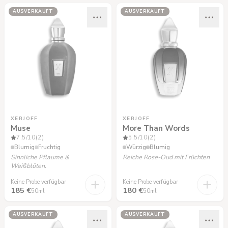
AUSVERKAUFT
AUSVERKAUFT
XERJOFF
XERJOFF
Muse
More Than Words
7.5
/10
(2)
5.5
/10
(2)
Blumig
Fruchtig
Würzig
Blumig
Sinnliche Pflaume &
Reiche Rose-Oud mit Früchten
Weißblüten.
Keine Probe verfügbar
Keine Probe verfügbar
185 €
180 €
50ml
50ml
AUSVERKAUFT
AUSVERKAUFT