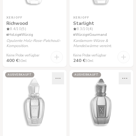
XERJOFF
XERJOFF
Richwood
Starlight
8.4
/10
(5)
8.3
/10
(4)
Holzig
Würzig
Würzig
Gourmand
Opulente Holz-Rose-Patchouli-
Kardamom-Würze &
Komposition.
Mandelwärme vereint.
Keine Probe verfügbar
Keine Probe verfügbar
400 €
240 €
50ml
50ml
AUSVERKAUFT
AUSVERKAUFT