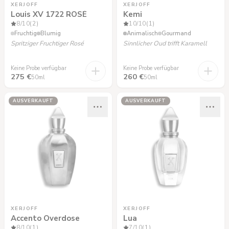
XERJOFF
XERJOFF
Louis XV 1722 ROSÉ
Kemi
8
/10
(2)
10
/10
(1)
Fruchtig
Blumig
Animalisch
Gourmand
Spritziger Fruchtiger Rosé
Sinnlicher Oud trifft Karamell
Keine Probe verfügbar
Keine Probe verfügbar
275 €
260 €
50ml
50ml
AUSVERKAUFT
AUSVERKAUFT
XERJOFF
XERJOFF
Accento Overdose
Lua
8
/10
(1)
7
/10
(1)