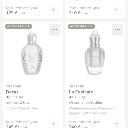
Keine Probe verfügbar
Keine Probe verfügbar
175 €
210 €
50ml
50ml
AUSVERKAUFT
AUSVERKAUFT
XERJOFF
XERJOFF
Decas
La Capitale
5.5
/10
(4)
8.8
/10
(6)
Amber
Zitrisch
Gourmand
Fruchtig
Süßer Zitrus-Amber
Opulente Erdbeer-Karamell-
Eleganz mit Leder-Tiefe.
Keine Probe verfügbar
Keine Probe verfügbar
245 €
240 €
100ml
50ml