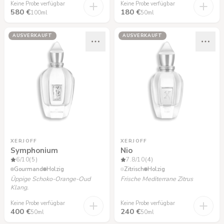
Keine Probe verfügbar
Keine Probe verfügbar
580 €
180 €
100ml
50ml
AUSVERKAUFT
AUSVERKAUFT
XERJOFF
XERJOFF
Symphonium
Nio
6
/10
(5)
7.8
/10
(4)
Gourmand
Holzig
Zitrisch
Holzig
Üppige Schoko-Orange-Oud
Frische Mediterrane Zitrus
Klang.
Keine Probe verfügbar
Keine Probe verfügbar
400 €
240 €
50ml
50ml