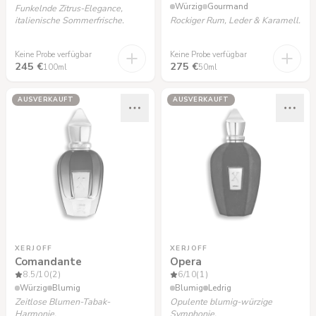
Würzig
Gourmand
Funkelnde Zitrus-Elegance,
italienische Sommerfrische.
Rockiger Rum, Leder & Karamell.
Keine Probe verfügbar
Keine Probe verfügbar
245 €
275 €
100ml
50ml
AUSVERKAUFT
AUSVERKAUFT
XERJOFF
XERJOFF
Comandante
Opera
8.5
/10
(2)
6
/10
(1)
Würzig
Blumig
Blumig
Ledrig
Zeitlose Blumen-Tabak-
Opulente blumig-würzige
Harmonie.
Symphonie.