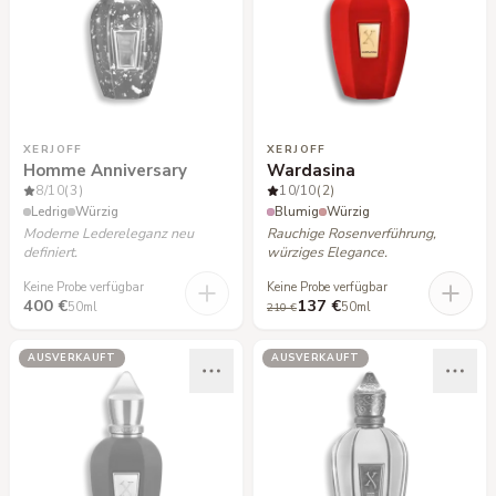
XERJOFF
XERJOFF
Homme Anniversary
Wardasina
8
/10
(3)
10
/10
(2)
Ledrig
Würzig
Blumig
Würzig
Moderne Ledereleganz neu
Rauchige Rosenverführung,
definiert.
würziges Elegance.
Keine Probe verfügbar
Keine Probe verfügbar
400 €
137 €
50ml
50ml
210 €
AUSVERKAUFT
AUSVERKAUFT