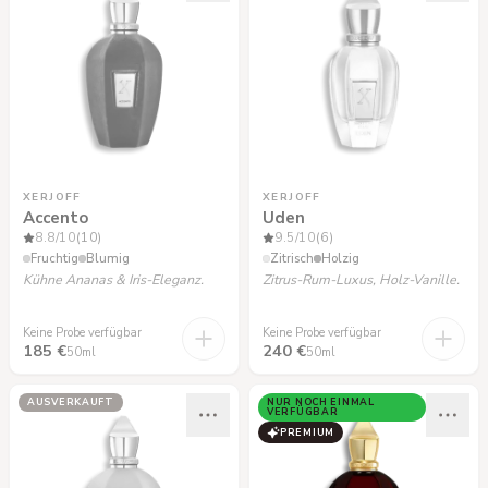
XERJOFF
XERJOFF
Accento
Uden
8.8
/10
(10)
9.5
/10
(6)
Fruchtig
Blumig
Zitrisch
Holzig
Kühne Ananas & Iris-Eleganz.
Zitrus-Rum-Luxus, Holz-Vanille.
Keine Probe verfügbar
Keine Probe verfügbar
185 €
240 €
50ml
50ml
AUSVERKAUFT
NUR NOCH EINMAL
VERFÜGBAR
PREMIUM