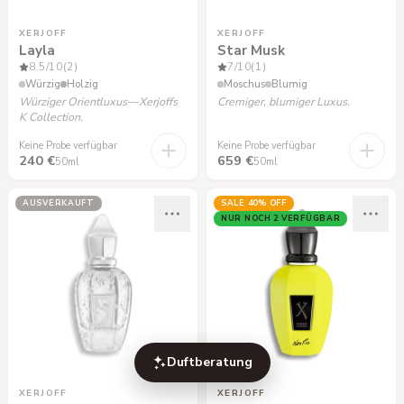
XERJOFF
XERJOFF
Layla
Star Musk
8.5
/10
(2)
7
/10
(1)
Würzig
Holzig
Moschus
Blumig
Würziger Orientluxus—Xerjoffs
Cremiger, blumiger Luxus.
K Collection.
Keine Probe verfügbar
Keine Probe verfügbar
240 €
659 €
50ml
50ml
AUSVERKAUFT
SALE
40
% OFF
NUR NOCH 2 VERFÜGBAR
Duftberatung
XERJOFF
XERJOFF