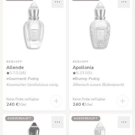
XERJOFF
XERJOFF
Allende
Apollonia
3.7
/10
(6)
9.2
/10
(5)
Gourmand
Pudrig
Blumig
Pudrig
Kosmischer Vanilleluxus ewig.
Ätherisch-lunare Blütenpracht
Keine Probe verfügbar
Keine Probe verfügbar
240 €
240 €
50ml
50ml
AUSVERKAUFT
AUSVERKAUFT