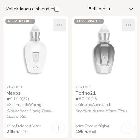
Kollektionen einblenden
AUSVERKAUFT
AUSVERKAUFT
XERJOFF
XERJOFF
Naxos
Torino21
9.1
/10
(27)
8.7
/10
(18)
Gourmand
Würzig
Zitrisch
Aromatisch
Sizilianische Honig-Tabak-
Sportlich-frische Minze-Zitrus.
Luxusnote.
Keine Probe verfügbar
Keine Probe verfügbar
245 €
195 €
100ml
50ml