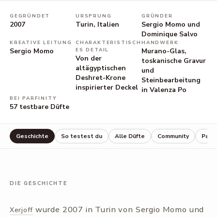
GEGRÜNDET
URSPRUNG
GRÜNDER
2007
Turin, Italien
Sergio Momo und
Dominique Salvo
KREATIVE LEITUNG
CHARAKTERISTISCH
HANDWERK
Sergio Momo
ES DETAIL
Murano-Glas,
Von der
toskanische Gravur
altägyptischen
und
Deshret-Krone
Steinbearbeitung
inspirierter Deckel
in Valenza Po
BEI PARFINITY
57
testbare Düfte
Geschichte
So testest du
Alle Düfte
Community
Parf
DIE GESCHICHTE
wurde 2007 in Turin von Sergio Momo und
Xerjoff