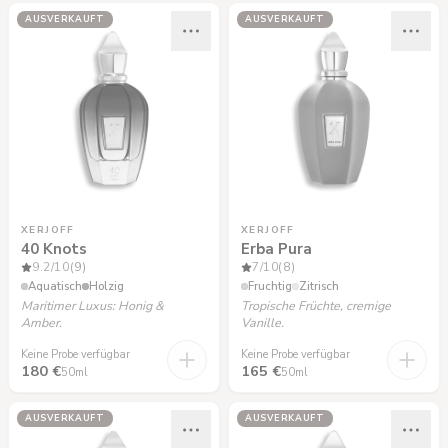
AUSVERKAUFT
AUSVERKAUFT
XERJOFF
XERJOFF
40 Knots
Erba Pura
9.2
/10
(9)
7
/10
(8)
Aquatisch
Holzig
Fruchtig
Zitrisch
Maritimer Luxus: Honig &
Tropische Früchte, cremige
Amber.
Vanille.
Keine Probe verfügbar
Keine Probe verfügbar
180 €
165 €
50ml
50ml
AUSVERKAUFT
AUSVERKAUFT