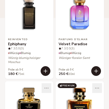
REINVENTED
PARFUMS D'ELMAR
Ephiphany
Velvet Paradise
7.3
/10
(3)
7.3
/10
(3)
Würzig
Blumig
Blumig
Würzig
Würzig-blumig,holziger
Würziger floraler Samt
Moschus
Probe ab 9 €
Probe ab 9 €
180 €
250 €
75ml
60ml
PREMIUM