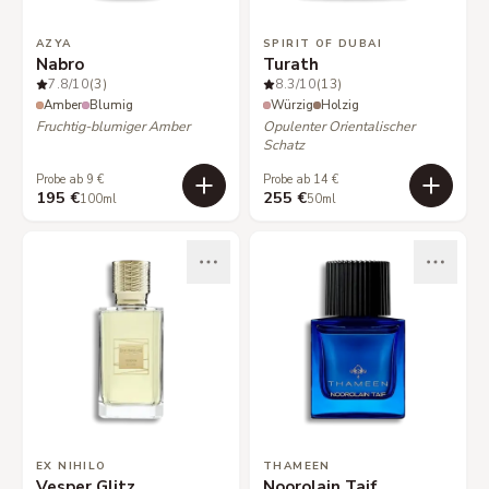
AZYA
SPIRIT OF DUBAI
Nabro
Turath
7.8
/10
(3)
8.3
/10
(13)
Amber
Blumig
Würzig
Holzig
Fruchtig-blumiger Amber
Opulenter Orientalischer
Schatz
Probe ab 9 €
Probe ab 14 €
195 €
255 €
100ml
50ml
EX NIHILO
THAMEEN
Vesper Glitz
Noorolain Taif