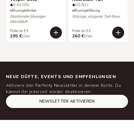
8.9
/10
(5)
6
/10
(1)
Blumig
Amber
Blumig
Würzig
Strahlender blumiger
Würzige, elegante Taif-Rose
Abendduft
Probe ab 9 €
Probe ab 9 €
195 €
260 €
50ml
50ml
NEUE DÜFTE, EVENTS UND EMPFEHLUNGEN
Aktiviere den Parfinity Newsletter in deinem Konto. Du
kannst ihn jederzeit wieder deaktivieren.
NEWSLETTER AKTIVIEREN