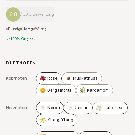
6.0
/ 10
1 Bewertung
Blumig
Holzig
Würzig
100% Original
DUFTNOTEN
Kopfnoten
Rose
Muskatnuss
Bergamotte
Kardamom
Herznoten
Neroli
Jasmin
Tuberose
Ylang-Ylang