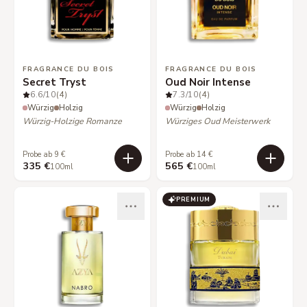
FRAGRANCE DU BOIS
FRAGRANCE DU BOIS
Secret Tryst
Oud Noir Intense
6.6
/10
(4)
7.3
/10
(4)
Würzig
Holzig
Würzig
Holzig
Würzig-Holzige Romanze
Würziges Oud Meisterwerk
Probe ab 9 €
Probe ab 14 €
335 €
565 €
100ml
100ml
PREMIUM