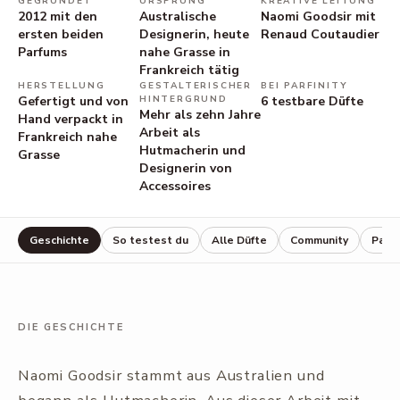
GEGRÜNDET
URSPRUNG
KREATIVE LEITUNG
2012 mit den
Australische
Naomi Goodsir mit
ersten beiden
Designerin, heute
Renaud Coutaudier
Parfums
nahe Grasse in
Frankreich tätig
HERSTELLUNG
GESTALTERISCHER
BEI PARFINITY
Gefertigt und von
HINTERGRUND
6
testbare Düfte
Mehr als zehn Jahre
Hand verpackt in
Arbeit als
Frankreich nahe
Hutmacherin und
Grasse
Designerin von
Accessoires
Geschichte
So testest du
Alle Düfte
Community
Parf
DIE GESCHICHTE
Naomi Goodsir stammt aus Australien und