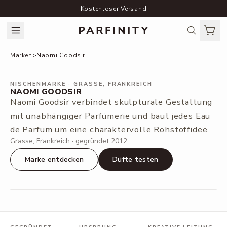
Kostenloser Versand
Marken
>
Naomi Goodsir
NISCHENMARKE
· GRASSE, FRANKREICH
NAOMI GOODSIR
Naomi Goodsir verbindet skulpturale Gestaltung
mit unabhängiger Parfümerie und baut jedes Eau
de Parfum um eine charaktervolle Rohstoffidee.
Grasse, Frankreich · gegründet 2012
Marke entdecken
Düfte testen