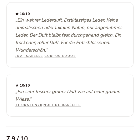
★
10
/10
„
Ein wahrer Lederduft. Erstklassiges Leder. Keine
animalischen oder fäkalen Noten, nur angenehmes
Leder. Der Duft bleibt fast durchgehend gleich. Ein
trockener, roher Duft. Für die Entschlossenen.
Wunderschön.
“
JOA_ISABELLE
·
CORPUS EQUUS
★
10
/10
„
Ein sehr frischer grüner Duft wie auf einer grünen
Wiese.
“
THORSTEN78
·
NUIT DE BAKÉLITE
7,9
/ 10