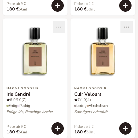
Probe ab 9 €
Probe ab 9 €
180 €
180 €
50ml
50ml
NAOMI GOODSIR
NAOMI GOODSIR
Iris Cendré
Cuir Velours
6.9
/10
(7)
7
/10
(4)
Erdig
Pudrig
Ledrig
Alkoholisch
Erdige Iris, Rauchige Asche
Samtiger Lederduft
Probe ab 9 €
Probe ab 9 €
180 €
180 €
50ml
50ml