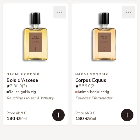
NAOMI GOODSIR
NAOMI GOODSIR
Bois d'Ascese
Corpus Equus
7.8
/10
(2)
8.5
/10
(2)
Rauchig
Holzig
Animalisch
Ledrig
Rauchige Hölzer & Whisky
Feuriges Pferdeleder
Probe ab 9 €
Probe ab 9 €
180 €
180 €
50ml
50ml