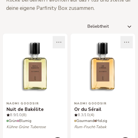
deine eigene Parfinity Box zusammen.
NAOMI GOODSIR
NAOMI GOODSIR
Nuit de Bakélite
Or du Sérail
8.9
/10
(8)
8.3
/10
(4)
Grün
Blumig
Gourmand
Holzig
Kühne Grüne Tuberose
Rum-Frucht-Tabak