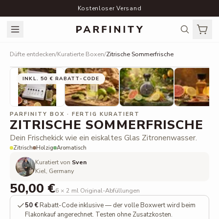
Kostenloser Versand
Düfte entdecken
/
Kuratierte Boxen
/
Zitrische Sommerfrische
INKL. 50 € RABATT-CODE
PARFINITY BOX · FERTIG KURATIERT
ZITRISCHE SOMMERFRISCHE
Dein Frischekick wie ein eiskaltes Glas Zitronenwasser.
Zitrisch
Holzig
Aromatisch
Kuratiert von
Sven
Kiel, Germany
50,00 €
6 × 2 ml Original-Abfüllungen
50 €
Rabatt-Code inklusive — der volle Boxwert wird beim
Flakonkauf angerechnet. Testen ohne Zusatzkosten.