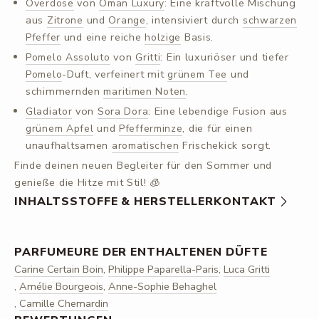
von
: Eine kraftvolle Mischung
Overdose
Oman Luxury
aus
und
, intensiviert durch
Zitrone
Orange
schwarzen
und eine reiche
Basis.
Pfeffer
holzige
von
: Ein luxuriöser und tiefer
Pomelo Assoluto
Gritti
-Duft, verfeinert mit
und
Pomelo
grünem Tee
schimmernden
.
maritimen Noten
von
: Eine lebendige Fusion aus
Gladiator
Sora Dora
und
, die für einen
grünem Apfel
Pfefferminze
unaufhaltsamen
Frischekick sorgt.
aromatischen
Finde deinen neuen Begleiter für den Sommer und
genieße die Hitze mit Stil! 🧊
INHALTSSTOFFE & HERSTELLERKONTAKT
PARFUMEURE DER ENTHALTENEN DÜFTE
Carine Certain Boin
,
Philippe Paparella-Paris
,
Luca Gritti
,
Amélie Bourgeois
,
Anne-Sophie Behaghel
,
Camille Chemardin