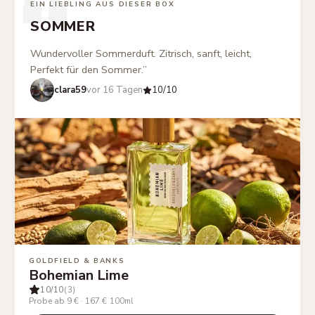
“
EIN LIEBLING AUS DIESER BOX
SOMMER
Wundervoller Sommerduft. Zitrisch, sanft, leicht,
Perfekt für den Sommer.
”
clara59
vor 16 Tagen
10
/10
GOLDFIELD & BANKS
Bohemian Lime
10
/10
(3)
Probe ab 9 €
·
167 €
100ml