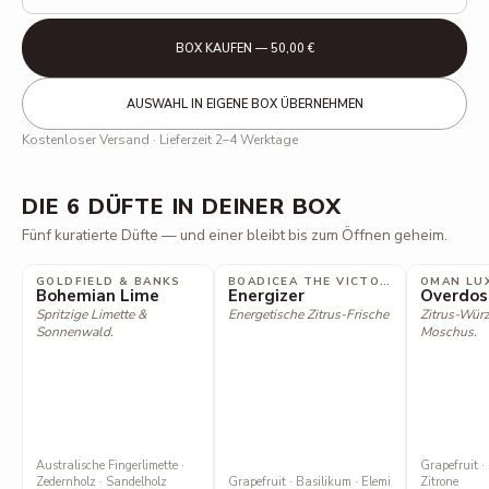
BOX KAUFEN — 50,00 €
AUSWAHL IN EIGENE BOX ÜBERNEHMEN
Kostenloser Versand · Lieferzeit 2–4 Werktage
DIE 6 DÜFTE IN DEINER BOX
Fünf kuratierte Düfte — und einer bleibt bis zum Öffnen geheim.
GOLDFIELD & BANKS
BOADICEA THE VICTORIOUS
OMAN LU
Bohemian Lime
Energizer
Overdos
Spritzige Limette &
Energetische Zitrus-Frische
Zitrus-Würz
Sonnenwald.
Moschus.
Australische Fingerlimette ·
Grapefruit ·
Zedernholz · Sandelholz
Grapefruit · Basilikum · Elemi
Zitrone