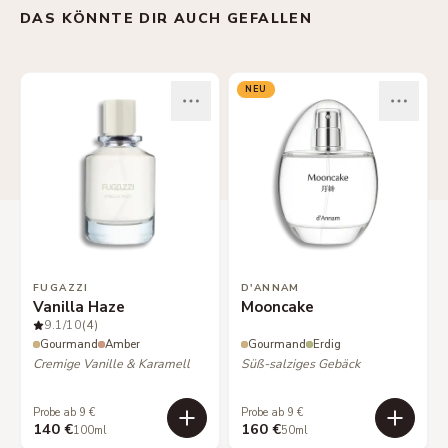
DAS KÖNNTE DIR AUCH GEFALLEN
NEU
FUGAZZI
D'ANNAM
Vanilla Haze
Mooncake
9.1
/10
(4)
Gourmand
Amber
Gourmand
Erdig
Cremige Vanille & Karamell
Süß-salziges Gebäck
Probe ab 9 €
Probe ab 9 €
140 €
160 €
100ml
50ml