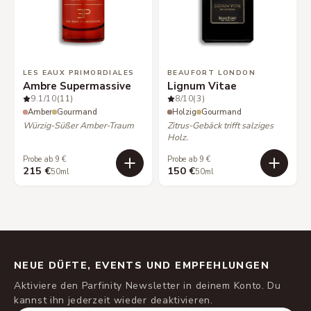
LES EAUX PRIMORDIALES
BEAUFORT LONDON
Ambre Supermassive
Lignum Vitae
9.1
/10
(11)
8
/10
(3)
Amber
Gourmand
Holzig
Gourmand
Würzig-Süßer Amber-Traum
Zitrus-Gebäck trifft salziges
Holz.
Probe ab 9 €
Probe ab 9 €
215 €
150 €
50ml
50ml
NEUE DÜFTE, EVENTS UND EMPFEHLUNGEN
Aktiviere den Parfinity Newsletter in deinem Konto. Du
kannst ihn jederzeit wieder deaktivieren.