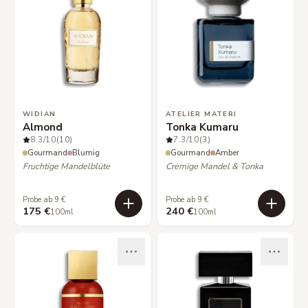
WIDIAN
ATELIER MATERI
Almond
Tonka Kumaru
8.3
/10
(10)
7.3
/10
(3)
Gourmand
Blumig
Gourmand
Amber
Fruchtige Mandelblüte
Cremige Mandel & Tonka
Probe ab 9 €
Probe ab 9 €
175 €
240 €
100ml
100ml