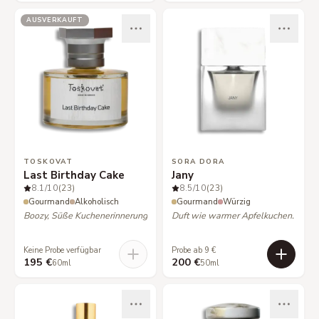
AUSVERKAUFT
TOSKOVAT
SORA DORA
Last Birthday Cake
Jany
8.1
/10
(23)
8.5
/10
(23)
Gourmand
Alkoholisch
Gourmand
Würzig
Boozy, Süße Kuchenerinnerung
Duft wie warmer Apfelkuchen.
Keine Probe verfügbar
Probe ab 9 €
195 €
200 €
60ml
50ml