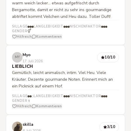
warm weich lecker... etwas aufgefrischt durch
Bergamotte, damit er nicht zu sehr ins gourmandige
abtriftet kommt Veilchen und Heu dazu. Toller Duft!
SILLAGE
LANGLEBIGKEIT
NISCHENFAKTOR
⚥
GENDER
Hilfreich
Kommentieren
Myo
10
/10
MY
17. Juli 2026
LIEBLICH
Gemütlich, leicht animalisch, intim. Viel Heu. Viele
Kräuter. Dezente gourmande Noten. Erinnert mich an
ein Picknick auf einem Hof.
SILLAGE
LANGLEBIGKEIT
NISCHENFAKTOR
♀
GENDER
Hilfreich
Kommentieren
skilla
3
/10
8. Juli 2026