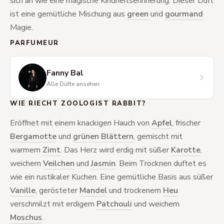
sich an wie eine magische Kindheitserinnerung. Dieser Duft
ist eine gemütliche Mischung aus
green
und
gourmand
Magie.
PARFUMEUR
Fanny Bal
Alle Düfte ansehen
WIE RIECHT ZOOLOGIST RABBIT?
Eröffnet mit einem knackigen Hauch von
Apfel
, frischer
Bergamotte
und
grünen Blättern
, gemischt mit
warmem
Zimt
. Das Herz wird erdig mit süßer
Karotte
,
weichem
Veilchen
und
Jasmin
. Beim Trocknen duftet es
wie ein rustikaler Kuchen. Eine gemütliche Basis aus süßer
Vanille
, gerösteter
Mandel
und trockenem
Heu
verschmilzt mit erdigem
Patchouli
und weichem
Moschus
.