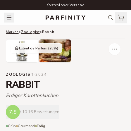
Kostenloser Versand
Marken
>
Zoologist
>
Rabbit
Extrait de Parfum
(25%)
ZOOLOGIST
·
2024
RABBIT
Erdiger Karottenkuchen
7.8
/ 10
16 Bewertungen
Grün
Gourmand
Erdig