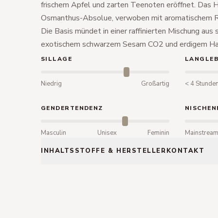
frischem Apfel und zarten Teenoten eröffnet. Das He
Osmanthus-Absolue, verwoben mit aromatischem R
Die Basis mündet in einer raffinierten Mischung au
exotischem schwarzem Sesam CO2 und erdigem Hait
SILLAGE
LANGLEB
Niedrig
Großartig
< 4 Stunde
GENDERTENDENZ
NISCHEN
Masculin
Unisex
Feminin
Mainstrea
INHALTSSTOFFE & HERSTELLERKONTAKT