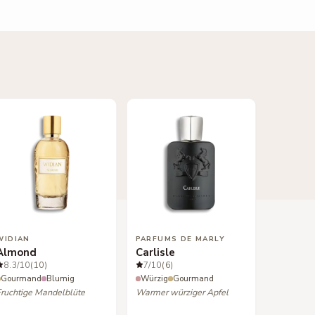
WIDIAN
PARFUMS DE MARLY
Almond
Carlisle
8.3
/10
(10)
7
/10
(6)
Gourmand
Blumig
Würzig
Gourmand
Fruchtige Mandelblüte
Warmer würziger Apfel