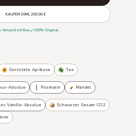
KAUFEN
·
50ML
·
200,00 €
s Versand mit Box
100% Original
Geröstete Aprikose
Tee
hus-Absolue
Rosmarin
Mandel
es Vanille-Absolue
Schwarzer Sesam CO2
tiver