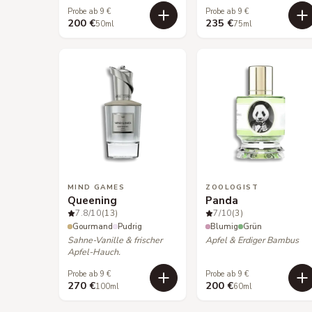
Probe ab 9 €
Probe ab 9 €
200 €
235 €
50ml
75ml
MIND GAMES
ZOOLOGIST
Queening
Panda
7.8
/10
(13)
7
/10
(3)
Gourmand
Pudrig
Blumig
Grün
Sahne-Vanille & frischer
Apfel & Erdiger Bambus
Apfel-Hauch.
Probe ab 9 €
Probe ab 9 €
270 €
200 €
100ml
60ml