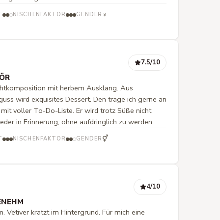
♀
T
NISCHENFAKTOR
GENDER
7.5
/10
ÖR
chtkomposition mit herbem Ausklang. Aus
ss wird exquisites Dessert. Den trage ich gerne an
t voller To-Do-Liste. Er wird trotz Süße nicht
eder in Erinnerung, ohne aufdringlich zu werden.
⚥
T
NISCHENFAKTOR
GENDER
4
/10
ENEHM
m. Vetiver kratzt im Hintergrund. Für mich eine