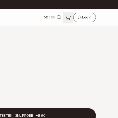
Login
DE
/
EN
4
TESTEN - 2ML PROBE - AB 9€