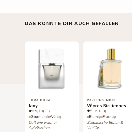
DAS KÖNNTE DIR AUCH GEFALLEN
SORA DORA
PARFUMS MDCI
Jany
Vêpres Siciliennes
8.5
/10
(23)
5.3
/10
(3)
Gourmand
Würzig
Blumig
Fruchtig
Duft wie warmer
Sizilianische Blüten &
Apfelkuchen.
Vanille.