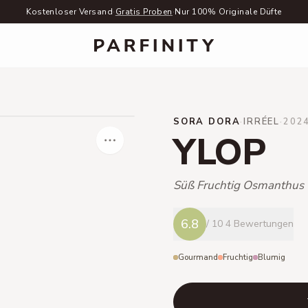
Kostenloser Versand
·
Gratis Proben
·
Nur 100% Originale Düfte
SORA DORA
·
IRRÉEL
·
202
YLOP
Süß Fruchtig Osmanthus
6.8
/ 10
4 Bewertungen
Gourmand
Fruchtig
Blumig