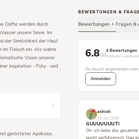
BEWERTUNGEN & FRAG
ne Düfte werden durch
Bewertungen
Fragen &
4
 Wasser unsere Sinne. Im
d der Sinnlichkeit der Haut
r im Fleisch ein. Als wahre
6.8
4 Bewertungen
/10
Parfinity Communi
ismatische Vision unserer
er Inspiration - Poly - und
Du musst angemeldet sein,
Anmelden
ashish
24. Juli 2026
GUUUUUUUT!
Oh, ich liebe das gesamte 
mit gerösteter Aprikose,
leicht verführerisch. Das e