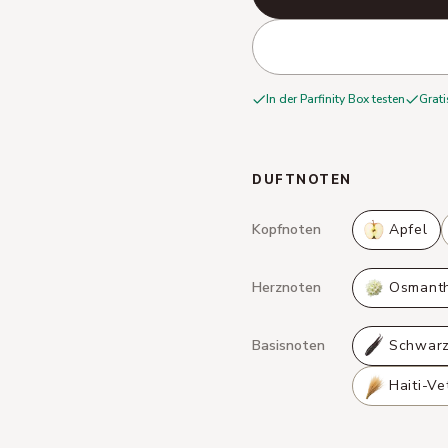
In der Parfinity Box testen
Grati
DUFTNOTEN
Kopfnoten
Apfel
Herznoten
Osmant
Basisnoten
Schwarz
Haiti-Ve