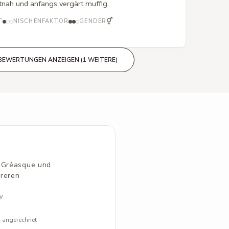
tnah und anfangs vergärt muffig.
⚥
T
NISCHENFAKTOR
GENDER
BEWERTUNGEN ANZEIGEN (1 WEITERE)
, Gréasque und
hreren
y
l angerechnet