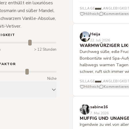
rz enthüllt ein luxuriöses
SILLAGE
LANGLEBIGKEI
osmarin und süßer Mandel.
Hilfreich
Kommentieren
s schwarzem Vanille-Absolue,
i-Vetiver.
Heija
IGKEIT
22. Juli 2026
WARMWÜRZIGER LIK
n
> 12 Stunden
Durchweg süße, edle Fru
Bonbontüte wird Spa-Aufgu
FAKTOR
halbwegs warmen Tagen mi
schwer, ruft sich immer wi
m
Niche
SILLAGE
LANGLEBIGKEI
Hilfreich
Kommentieren
sabine16
7. Mai 2026
MUFFIG UND UNANG
Irgendwie zu viel von alle