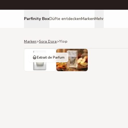
Parfinity Box
Düfte entdecken
Marken
Mehr
Marken
>
Sora Dora
>
Ylop
Extrait de Parfum