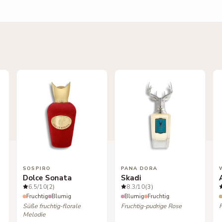
SOSPIRO
PANA DORA
Dolce Sonata
Skadi
6.5
/10
(2)
8.3
/10
(3)
Fruchtig
Blumig
Blumig
Fruchtig
Süße fruchtig-florale
Fruchtig-pudrige Rose
Melodie