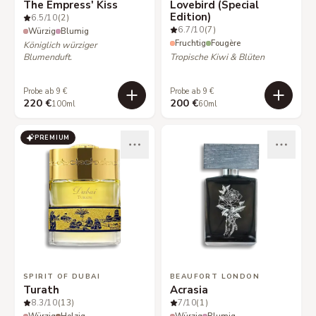
The Empress' Kiss
Lovebird (Special
Edition)
6.5
/10
(2)
6.7
/10
(7)
Würzig
Blumig
Fruchtig
Fougère
Königlich würziger
Blumenduft.
Tropische Kiwi & Blüten
Probe ab 9 €
Probe ab 9 €
220 €
200 €
100ml
60ml
PREMIUM
SPIRIT OF DUBAI
BEAUFORT LONDON
Turath
Acrasia
8.3
/10
(13)
7
/10
(1)