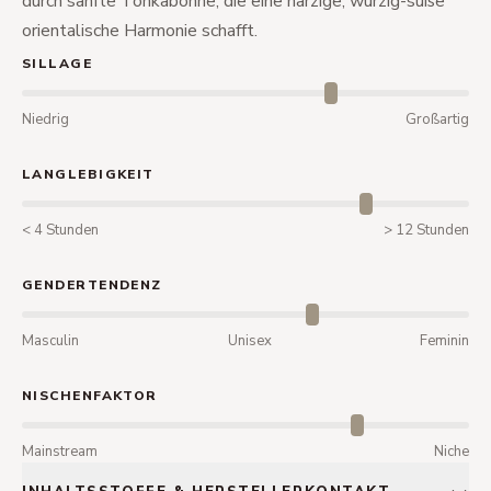
durch sanfte Tonkabohne, die eine harzige, würzig-süße
orientalische Harmonie schafft.
SILLAGE
Niedrig
Großartig
LANGLEBIGKEIT
< 4 Stunden
> 12 Stunden
GENDERTENDENZ
Masculin
Unisex
Feminin
NISCHENFAKTOR
Mainstream
Niche