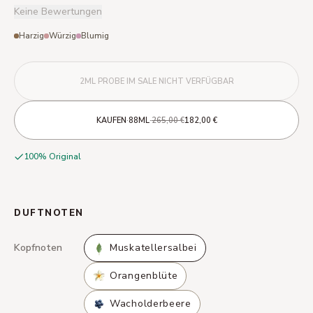
Keine Bewertungen
Harzig
Würzig
Blumig
2ML PROBE IM SALE NICHT VERFÜGBAR
·
·
KAUFEN
88ML
265,00 €
182,00 €
100% Original
DUFTNOTEN
Kopfnoten
Muskatellersalbei
Orangenblüte
Wacholderbeere