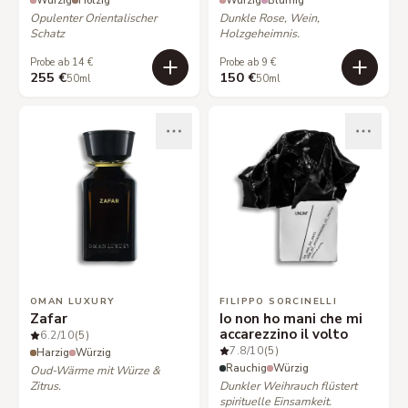
Würzig
Holzig
Würzig
Blumig
Opulenter Orientalischer
Dunkle Rose, Wein,
Schatz
Holzgeheimnis.
Probe ab 14 €
Probe ab 9 €
255 €
150 €
50ml
50ml
OMAN LUXURY
FILIPPO SORCINELLI
Zafar
Io non ho mani che mi
accarezzino il volto
6.2
/10
(5)
7.8
/10
(5)
Harzig
Würzig
Rauchig
Würzig
Oud-Wärme mit Würze &
Zitrus.
Dunkler Weihrauch flüstert
spirituelle Einsamkeit.