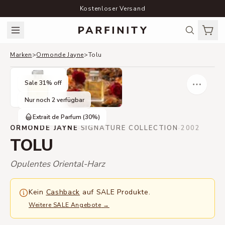
Kostenloser Versand
Marken
>
Ormonde Jayne
>
Tolu
Sale
31
% off
Nur noch 2 verfügbar
Extrait de Parfum
(30%)
ORMONDE JAYNE
·
SIGNATURE COLLECTION
·
2002
TOLU
Opulentes Oriental-Harz
Kein
Cashback
auf SALE Produkte.
Weitere SALE Angebote
→