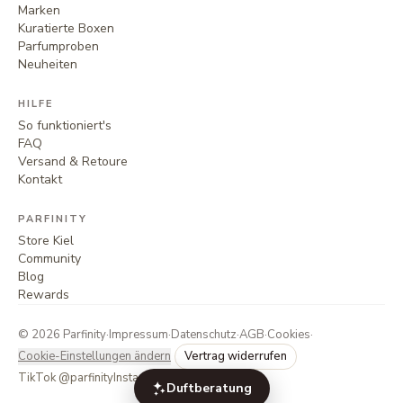
Marken
Kuratierte Boxen
Parfumproben
Neuheiten
HILFE
So funktioniert's
FAQ
Versand & Retoure
Kontakt
PARFINITY
Store Kiel
Community
Blog
Rewards
©
2026
Parfinity
·
Impressum
·
Datenschutz
·
AGB
·
Cookies
·
Cookie-Einstellungen ändern
Vertrag widerrufen
TikTok @parfinity
Instagram @parfinity.de
Duftberatung