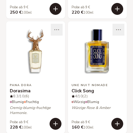
Probe ab 9 €
Probe ab 9 €
250 €
220 €
100ml
100ml
PANA DORA
UNE NUIT NOMADE
Dorasima
Click Song
8.3
/10
(6)
4
/10
(2)
Blumig
Fruchtig
Würzig
Blumig
Cremig-blumig-fruchtige
Würzige Rose & Amber
Harmonie.
Probe ab 9 €
Probe ab 9 €
228 €
160 €
100ml
100ml