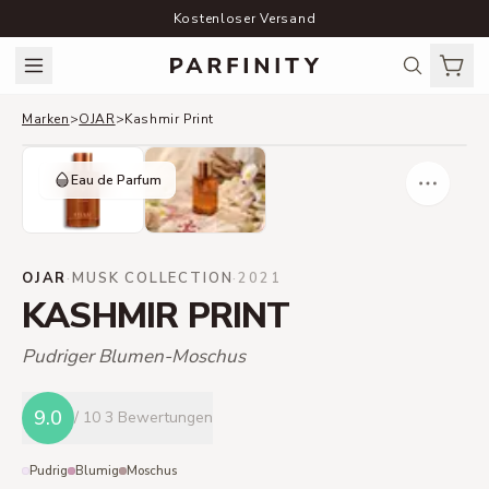
Kostenloser Versand
Marken
>
OJAR
>
Kashmir Print
Eau de Parfum
OJAR
·
MUSK COLLECTION
·
2021
KASHMIR PRINT
Pudriger Blumen-Moschus
9.0
/ 10
3 Bewertungen
Pudrig
Blumig
Moschus