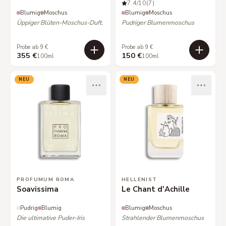
7.4
/10
(7)
Blumig
Moschus
Blumig
Moschus
Üppiger Blüten-Moschus-Duft.
Pudriger Blumenmoschus
Probe ab 9 €
Probe ab 9 €
355 €
150 €
100ml
100ml
NEU
NEU
PROFUMUM ROMA
HELLENIST
Soavissima
Le Chant d'Achille
Pudrig
Blumig
Blumig
Moschus
Die ultimative Puder-Iris
Strahlender Blumenmoschus