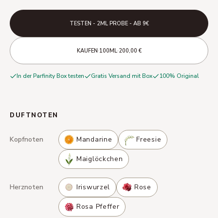
TESTEN - 2ML PROBE - AB 9€
·
·
KAUFEN
100ML
200,00 €
In der Parfinity Box testen
Gratis Versand mit Box
100% Original
DUFTNOTEN
Kopfnoten
Mandarine
Freesie
Maiglöckchen
Herznoten
Iriswurzel
Rose
Rosa Pfeffer