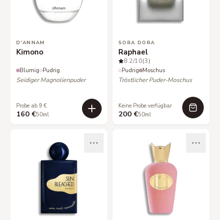
D'ANNAM
SORA DORA
Kimono
Raphael
8.2
/10
(3)
Blumig
Pudrig
Pudrig
Moschus
Seidiger Magnolienpuder
Tröstlicher Puder-Moschus
Probe ab 9 €
Keine Probe verfügbar
160 €
200 €
50ml
50ml