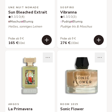
UNE NUIT NOMADE
SOSPIRO
Sun Bleached Extrait
Vibranna
9.3
/10
(4)
6.3
/10
(3)
Moschus
Blumig
Pudrig
Blumig
Helles, sonniges Leinen
Pudrige Iris & Moschus
Probe ab 9 €
Probe ab 9 €
165 €
276 €
50ml
100ml
ARGOS
ROOM 1015
La Primavera
Sonic Flower