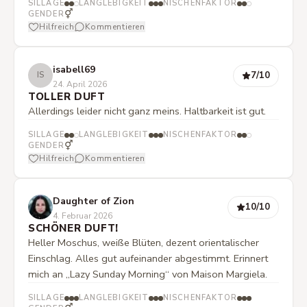
SILLAGE
LANGLEBIGKEIT
NISCHENFAKTOR
Pullover an einem kühlen Herbsttag. Ein Duft, der nicht
⚥
GENDER
Hilfreich
Kommentieren
laut schreit, sondern eins mit der Trägerin wird. Ich kann
gar nicht aufhören, an meinem Arm zu riechen!
isabell69
7
/10
IS
24. April 2026
TOLLER DUFT
Allerdings leider nicht ganz meins. Haltbarkeit ist gut.
SILLAGE
LANGLEBIGKEIT
NISCHENFAKTOR
⚥
GENDER
Hilfreich
Kommentieren
Daughter of Zion
10
/10
4. Februar 2026
SCHÖNER DUFT!
Heller Moschus, weiße Blüten, dezent orientalischer
Einschlag. Alles gut aufeinander abgestimmt. Erinnert
mich an „Lazy Sunday Morning“ von Maison Margiela.
SILLAGE
LANGLEBIGKEIT
NISCHENFAKTOR