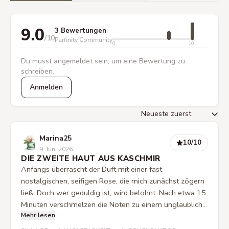
9.0
3 Bewertungen
/10
Parfinity Community
0
10
Du musst angemeldet sein, um eine Bewertung zu
schreiben.
Anmelden
Marina25
10
/10
9. Juni 2026
DIE ZWEITE HAUT AUS KASCHMIR
Anfangs überrascht der Duft mit einer fast
nostalgischen, seifigen Rose, die mich zunächst zögern
ließ. Doch wer geduldig ist, wird belohnt: Nach etwa 15
Minuten verschmelzen die Noten zu einem unglaublich
Mehr lesen
runden, anschmiegsamen Gesamtbild. Es duftet nach
purer Eleganz und Geborgenheit, wie ein weicher