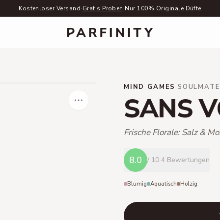
Kostenloser Versand
·
Gratis Proben
·
Nur 100% Originale Düfte
MIND GAMES
·
SOULMATE
SANS V
Frische Florale: Salz & M
8.0
/ 10
4 Bewertungen
Blumig
Aquatisch
Holzig