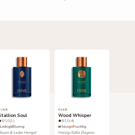
OJAR
OJAR
Stallion Soul
Wood Whisper
8
/10
(1)
8
/10
(4)
Ledrig
Blumig
Holzig
Fruchtig
Rosen & Leder Hengst
Holzig-Süße Eleganz