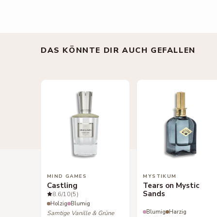
DAS KÖNNTE DIR AUCH GEFALLEN
MIND GAMES
MYSTIKUM
Castling
Tears on Mystic
Sands
8.6
/10
(5)
Holzig
Blumig
Blumig
Harzig
Samtige Vanille & Grüne