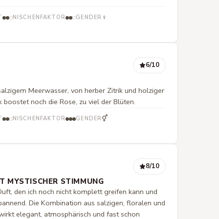
♀
T
NISCHENFAKTOR
GENDER
6
/10
salzigem Meerwasser, von herber Zitrik und holziger
k boostet noch die Rose, zu viel der Blüten.
⚥
T
NISCHENFAKTOR
GENDER
8
/10
IT MYSTISCHER STIMMUNG
 Duft, den ich noch nicht komplett greifen kann und
annend. Die Kombination aus salzigen, floralen und
 wirkt elegant, atmosphärisch und fast schon