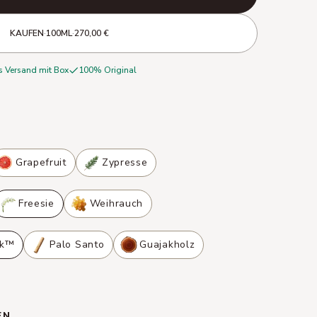
KAUFEN
·
100ML
·
270,00 €
s Versand mit Box
100% Original
Grapefruit
Zypresse
Freesie
Weihrauch
sk™
Palo Santo
Guajakholz
EN