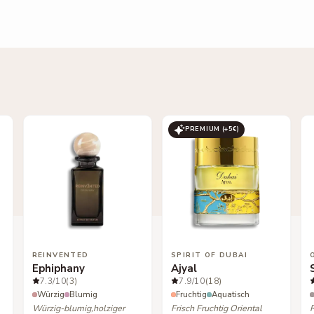
PREMIUM (+
5
€)
REINVENTED
SPIRIT OF DUBAI
Ephiphany
Ajyal
7.3
/10
(3)
7.9
/10
(18)
Würzig
Blumig
Fruchtig
Aquatisch
Würzig-blumig,holziger
Frisch Fruchtig Oriental