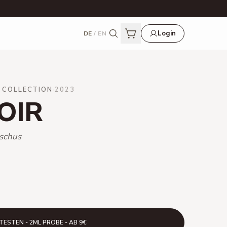
Login
DE
/
EN
 COLLECTION
·
2023
OIR
oschus
TESTEN - 2ML PROBE - AB 9€