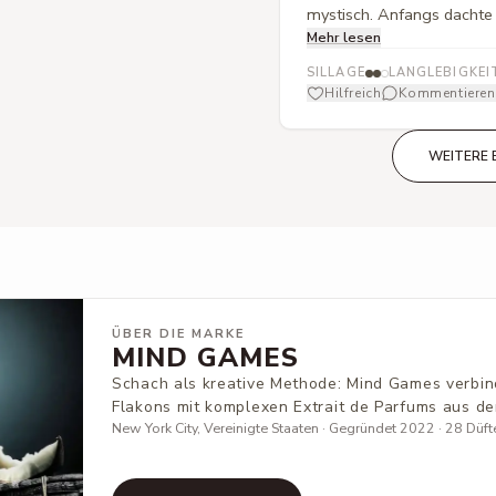
mystisch. Anfangs dachte 
Mehr lesen
doch dieser Duft geht deut
als leicht und sonnig. Defi
SILLAGE
LANGLEBIGKEI
erkunden möchte
Hilfreich
Kommentieren
WEITERE 
ÜBER DIE MARKE
MIND GAMES
Schach als kreative Methode: Mind Games verbin
Flakons mit komplexen Extrait de Parfums aus d
New York City, Vereinigte Staaten · Gegründet 2022 · 28 Düfte 