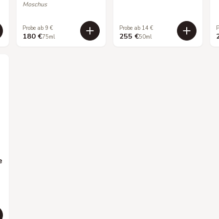
Moschus
Probe ab 9 €
Probe ab 14 €
P
180 €
255 €
75ml
50ml
e