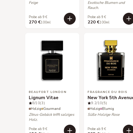
Feige
Exotische Blumen und
Rauch.
Probe ab 9 €
Probe ab 9 €
270 €
220 €
100ml
100ml
BEAUFORT LONDON
FRAGRANCE DU BOIS
Lignum Vitae
New York 5th Avenu
8
/10
(3)
9.2
/10
(5)
Holzig
Gourmand
Holzig
Blumig
Zitrus-Gebäck trifft salziges
Süße Holzige Rose
Holz.
Probe ab 9 €
Probe ab 9 €