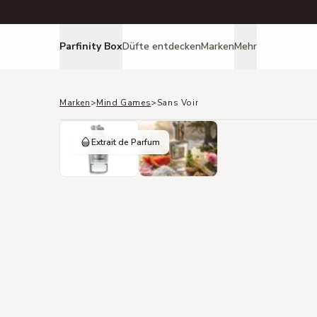
Parfinity Box
Düfte entdecken
Marken
Mehr
Marken
>
Mind Games
>
Sans Voir
Extrait de Parfum