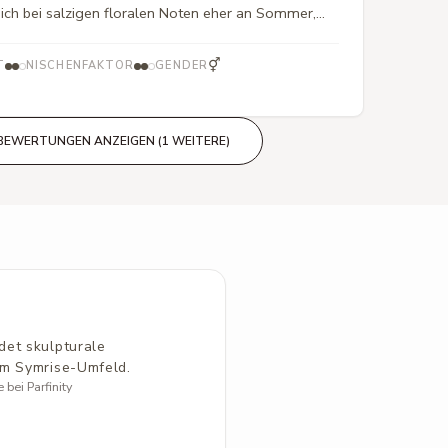
ich bei salzigen floralen Noten eher an Sommer,
lich tiefer und wirkt eher ruhig und geheimnisvoll
nitiv faszinierend und ein Duft, den ich weiter
⚥
T
NISCHENFAKTOR
GENDER
BEWERTUNGEN ANZEIGEN (1 WEITERE)
det skulpturale
em Symrise-Umfeld.
bei Parfinity