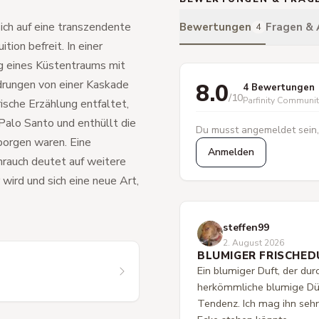
sich auf eine transzendente
Bewertungen
Fragen &
4
tion befreit. In einer
ng eines Küstentraums mit
drungen von einer Kaskade
8.0
4 Bewertungen
/10
Parfinity Communi
ische Erzählung entfaltet,
Palo Santo und enthüllt die
Du musst angemeldet sein,
borgen waren. Eine
Anmelden
hrauch deutet auf weitere
wird und sich eine neue Art,
steffen99
2. August 2026
BLUMIGER FRISCHED
Ein blumiger Duft, der dur
herkömmliche blumige Düft
Tendenz. Ich mag ihn sehr