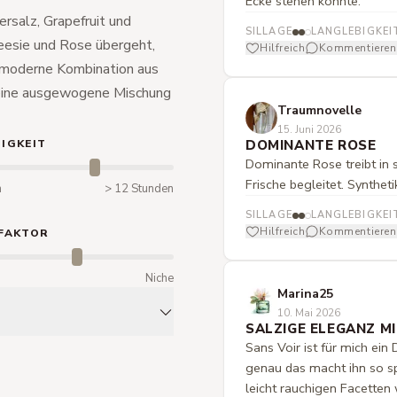
Ecke stehen könnte.
ersalz, Grapefruit und
SILLAGE
LANGLEBIGKEI
eesie und Rose übergeht,
Hilfreich
Kommentieren
e moderne Kombination aus
 eine ausgewogene Mischung
Traumnovelle
15. Juni 2026
IGKEIT
DOMINANTE ROSE
Dominante Rose treibt in 
Frische begleitet. Syntheti
n
> 12 Stunden
SILLAGE
LANGLEBIGKEI
Hilfreich
Kommentieren
FAKTOR
m
Niche
Marina25
10. Mai 2026
SALZIGE ELEGANZ M
Sans Voir ist für mich ein
genau das macht ihn so sp
leicht rauchigen Facetten