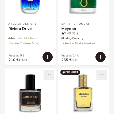
ATELIER DES ORS
SPIRIT OF DUBAI
Riviera Drive
Meydan
9.4
/10
(5)
Aromatisch
Zitrisch
Ledrig
Würzig
Frische Sommerbrise
Edles Leder & Gewürze
Probe ab 9 €
Probe ab 14 €
210 €
255 €
100ml
50ml
PREMIUM