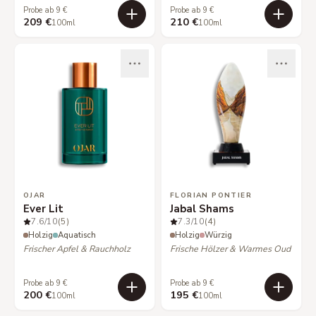
Probe ab 9 €
Probe ab 9 €
209 €
210 €
100ml
100ml
OJAR
FLORIAN PONTIER
Ever Lit
Jabal Shams
7.6
/10
(5)
7.3
/10
(4)
Holzig
Aquatisch
Holzig
Würzig
Frischer Apfel & Rauchholz
Frische Hölzer & Warmes Oud
Probe ab 9 €
Probe ab 9 €
200 €
195 €
100ml
100ml