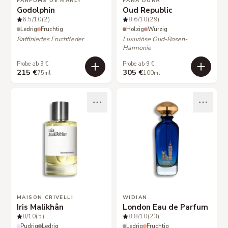
PARFUMS DE MARLY
PANA DORA
Godolphin
Oud Republic
6.5
/10
(2)
8.6
/10
(29)
Ledrig
Fruchtig
Holzig
Würzig
Raffiniertes Fruchtleder
Luxuriöse Oud-Rosen-
Harmonie
Probe ab 9 €
Probe ab 9 €
215 €
305 €
75ml
100ml
MAISON CRIVELLI
WIDIAN
Iris Malikhân
London Eau de Parfum
8
/10
(5)
8.8
/10
(23)
Pudrig
Ledrig
Ledrig
Fruchtig