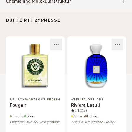
Chemie und Molekularstruktur
DÜFTE MIT ZYPRESSE
J.F. SCHWARZLOSE BERLIN
ATELIER DES ORS
Fougair
Riviera Lazuli
8
/10
(2)
Fougère
Grün
Zitrisch
Holzig
Frisches Grün neu interpretiert.
Zitrus & Aquatische Hölzer