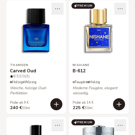
PREMIUM
THAMEEN
NISHANE
Carved Oud
B-612
8.5
/10
(3)
Holzig
Würzig
Fougère
Holzig
Weiche, holzige Oud-
Moderne Fougère, elegant
Perfektion
vielseitig.
Probe ab 9 €
Probe ab 14 €
240 €
225 €
50ml
50ml
PREMIUM