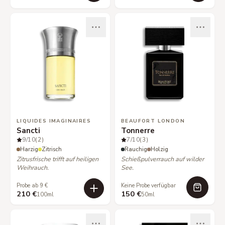
LIQUIDES IMAGINAIRES
BEAUFORT LONDON
Sancti
Tonnerre
9
/10
(2)
7
/10
(3)
Harzig
Zitrisch
Rauchig
Holzig
Zitrusfrische trifft auf heiligen
Schießpulverrauch auf wilder
Weihrauch.
See.
Probe ab 9 €
Keine Probe verfügbar
210 €
150 €
100ml
50ml