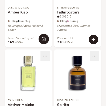
D.S. & DURGA
STRANGELOVE
Amber Kiso
fallintostars
9.3
/10
(6)
Holzig
Rauchig
Holzig
Blumig
Rauchiges Ritual: Hölzer &
Mystisches Oud, warmer
Leder
Amber.
Keine Probe verfügbar
Probe ab 19 €
169 €
210 €
50ml
15ml
EX NIHILO
MEO FUSCIUNI
Vetiver Moloko
Spirito