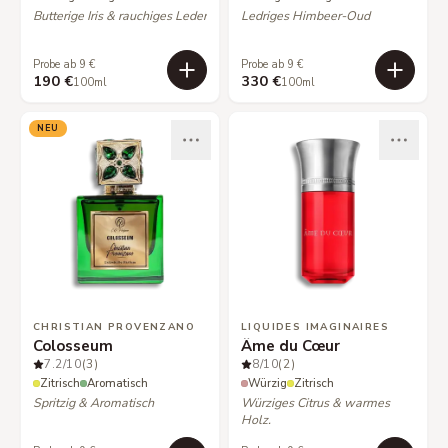
Butterige Iris & rauchiges Leder
Ledriges Himbeer-Oud
Probe ab 9 €
Probe ab 9 €
190 €
330 €
100ml
100ml
NEU
CHRISTIAN PROVENZANO
LIQUIDES IMAGINAIRES
Colosseum
Âme du Cœur
7.2
/10
(3)
8
/10
(2)
Zitrisch
Aromatisch
Würzig
Zitrisch
Spritzig & Aromatisch
Würziges Citrus & warmes
Holz.