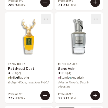
Probe ab 9 €
Probe ab 9 €
289 €
210 €
100ml
100ml
PANA DORA
MIND GAMES
Patchouli Dust
Sans Voir
8
/10
(2)
8
/10
(4)
Erdig
Rauchig
Blumig
Aquatisch
Erdige Würze, rauchiger Wald
Frische Florale: Salz &
Moschus
Probe ab 9 €
Probe ab 9 €
272 €
270 €
100ml
100ml