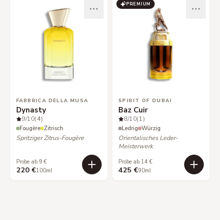
PREMIUM
FABBRICA DELLA MUSA
SPIRIT OF DUBAI
Dynasty
Baz Cuir
9
/10
(4)
8
/10
(1)
Fougère
Zitrisch
Ledrig
Würzig
Spritziger Zitrus-Fougère
Orientalisches Leder-
Meisterwerk
Probe ab 9 €
Probe ab 14 €
220 €
425 €
100ml
90ml