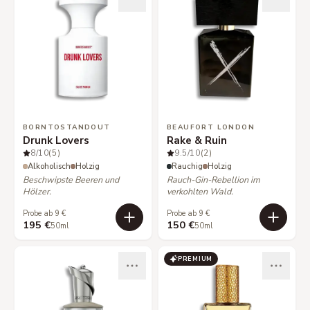
BORNTOSTANDOUT
BEAUFORT LONDON
Drunk Lovers
Rake & Ruin
8
/10
(5)
9.5
/10
(2)
Alkoholisch
Holzig
Rauchig
Holzig
Beschwipste Beeren und
Rauch-Gin-Rebellion im
Hölzer.
verkohlten Wald.
Probe ab 9 €
Probe ab 9 €
195 €
150 €
50ml
50ml
PREMIUM