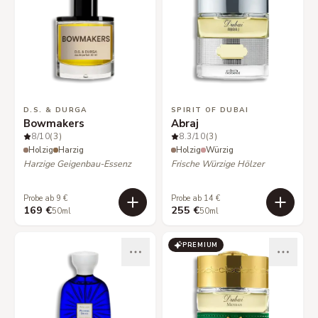
D.S. & DURGA
SPIRIT OF DUBAI
Bowmakers
Abraj
8
/10
(3)
8.3
/10
(3)
Holzig
Harzig
Holzig
Würzig
Harzige Geigenbau-Essenz
Frische Würzige Hölzer
Probe ab 9 €
Probe ab 14 €
169 €
255 €
50ml
50ml
PREMIUM