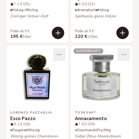
7.1
/10
(5)
8.3
/10
(3)
Holzig
Milchig
Aromatisch
Holzig
Cremiger Vetiver-Duft
Spirituelle grüne Hölzer
Probe ab 9 €
Probe ab 9 €
195 €
220 €
50ml
100ml
AUSVERKAUFT
LORENZO PAZZAGLIA
TOSKOVAT
Esco Pazzo
Annacamento
8.2
/10
(6)
7.6
/10
(9)
Fougère
Würzig
Gourmand
Fruchtig
Würzig-grünes Chamäleon-
Süßer Zitrus-Meerestraum