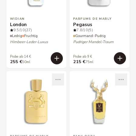
WIDIAN
PARFUMS DE MARLY
London
Pegasus
9.5
/10
(27)
7.8
/10
(5)
Ledrig
Fruchtig
Gourmand
Pudrig
Himbeer-Leder-Luxus
Pudriger Mandel-Traum
Probe ab 14 €
Probe ab 9 €
255 €
215 €
50ml
75ml