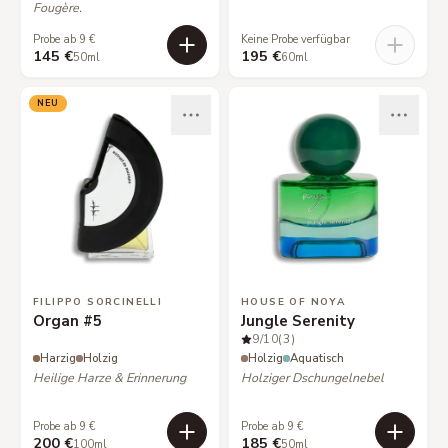
Fougère.
Probe ab 9 €
Keine Probe verfügbar
145 €
195 €
50ml
60ml
NEU
FILIPPO SORCINELLI
HOUSE OF NOYA
Organ #5
Jungle Serenity
9
/10
(3)
Harzig
Holzig
Holzig
Aquatisch
Heilige Harze & Erinnerung
Holziger Dschungelnebel
Probe ab 9 €
Probe ab 9 €
200 €
185 €
100ml
50ml