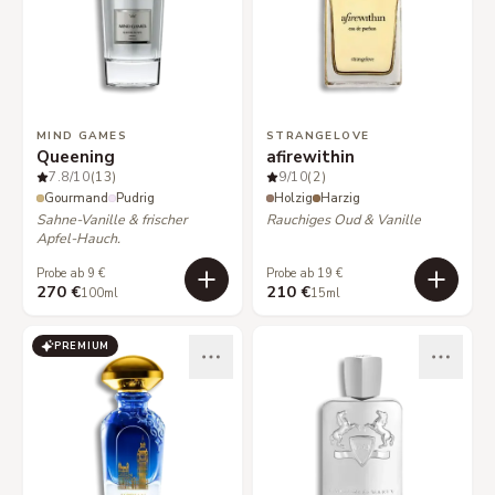
MIND GAMES
STRANGELOVE
Queening
afirewithin
7.8
/10
(13)
9
/10
(2)
Gourmand
Pudrig
Holzig
Harzig
Sahne-Vanille & frischer
Rauchiges Oud & Vanille
Apfel-Hauch.
Probe ab 9 €
Probe ab 19 €
270 €
210 €
100ml
15ml
PREMIUM