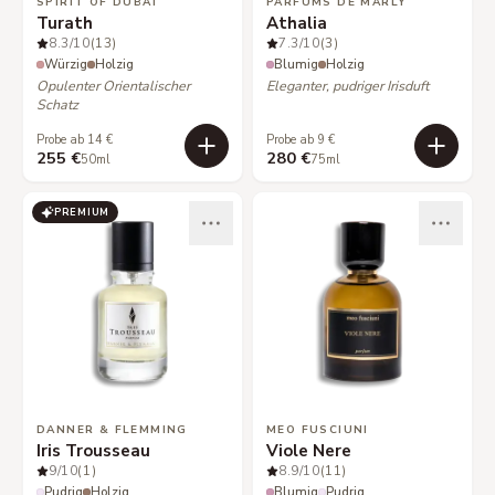
SPIRIT OF DUBAI
PARFUMS DE MARLY
Turath
Athalia
8.3
/10
(13)
7.3
/10
(3)
Würzig
Holzig
Blumig
Holzig
Opulenter Orientalischer
Eleganter, pudriger Irisduft
Schatz
Probe ab 14 €
Probe ab 9 €
255 €
280 €
50ml
75ml
PREMIUM
DANNER & FLEMMING
MEO FUSCIUNI
Iris Trousseau
Viole Nere
9
/10
(1)
8.9
/10
(11)
Pudrig
Holzig
Blumig
Pudrig