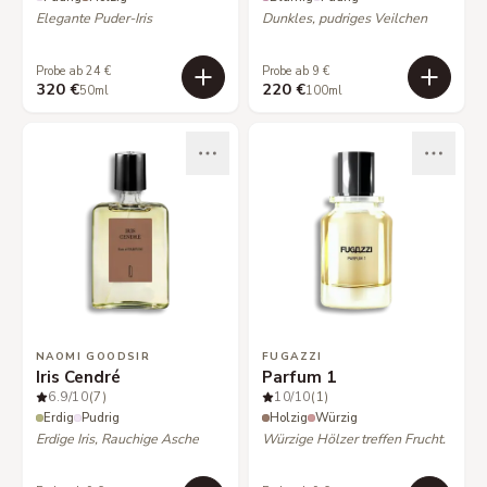
Elegante Puder-Iris
Dunkles, pudriges Veilchen
Probe ab 24 €
Probe ab 9 €
320 €
220 €
50ml
100ml
NAOMI GOODSIR
FUGAZZI
Iris Cendré
Parfum 1
6.9
/10
(7)
10
/10
(1)
Erdig
Pudrig
Holzig
Würzig
Erdige Iris, Rauchige Asche
Würzige Hölzer treffen Frucht.