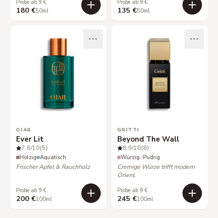
Probe ab 9 €
Probe ab 9 €
180 €
135 €
50ml
50ml
OJAR
GRITTI
Ever Lit
Beyond The Wall
7.6
/10
(5)
8.9
/10
(8)
Holzig
Aquatisch
Würzig
Pudrig
Frischer Apfel & Rauchholz
Cremige Würze trifft modern
Orient.
Probe ab 9 €
Probe ab 9 €
200 €
245 €
100ml
100ml