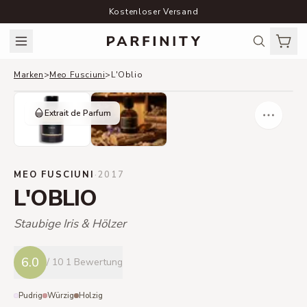
Kostenloser Versand
Marken
>
Meo Fusciuni
>
L'Oblio
Extrait de Parfum
MEO FUSCIUNI
·
2017
L'OBLIO
Staubige Iris & Hölzer
6.0
/ 10
1 Bewertung
Pudrig
Würzig
Holzig