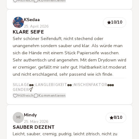
Hilfreich
Kommentieren
an den letzten Strandurlaub. Aber er weckt die
Vorfreude auf den nächsten. Im Winter zu hautnah, im
Frühling perfekt.
KSedaa
10
/10
25. April 2026
KLARE SEIFE
Sehr schöner Seifenduft, nicht stechend oder
unangenehm sondern sauber und klar. Als würde man
sich die Hände mit einem Stück Papierseife waschen.
Sehr authentisch und angenehm. Mit dem Drydown wird
er cremiger, gefällt mir sehr gut. Haltbarkeit ist moderat
und nicht erschlagend, sehr passend wie ich finde.
SILLAGE
LANGLEBIGKEIT
NISCHENFAKTOR
⚥
GENDER
Hilfreich
Kommentieren
Mindy
8
/10
MI
25. März 2026
SAUBER DEZENT
Leicht, sauber, cremig, pudrig, leicht zitrisch, nicht zu