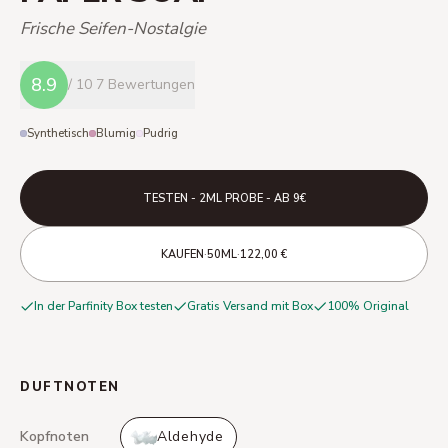
Frische Seifen-Nostalgie
8.9
/ 10
7 Bewertungen
Synthetisch
Blumig
Pudrig
TESTEN - 2ML PROBE - AB 9€
·
·
KAUFEN
50ML
122,00 €
In der Parfinity Box testen
Gratis Versand mit Box
100% Original
DUFTNOTEN
Kopfnoten
Aldehyde