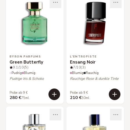
BYRON PARFUMS
L'ENTROPISTE
Green Butterfly
Ensang Noir
9.1
/10
(5)
7
/10
(3)
Pudrig
Blumig
Blumig
Rauchig
Pudrige Iris & Schoko
Rauchige Rose & dunkle Tinte
Probe ab 9 €
Probe ab 9 €
280 €
210 €
75ml
50ml