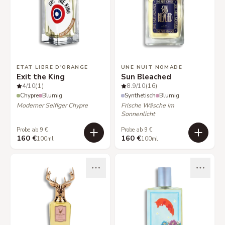
ETAT LIBRE D'ORANGE
UNE NUIT NOMADE
Exit the King
Sun Bleached
4
/10
(1)
8.9
/10
(16)
Chypre
Blumig
Synthetisch
Blumig
Moderner Seifiger Chypre
Frische Wäsche im
Sonnenlicht
Probe ab 9 €
Probe ab 9 €
160 €
160 €
100ml
100ml