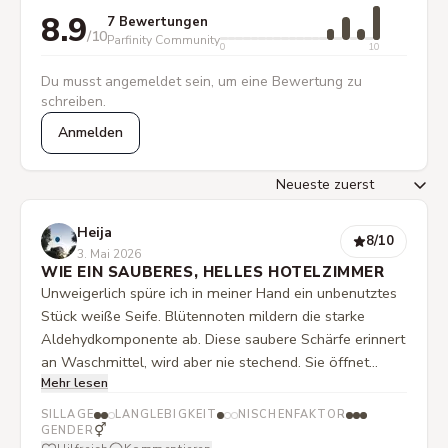
8.9
7 Bewertungen
/10
Parfinity Community
0
10
Du musst angemeldet sein, um eine Bewertung zu
schreiben.
Anmelden
Heija
8
/10
3. Mai 2026
WIE EIN SAUBERES, HELLES HOTELZIMMER
Unweigerlich spüre ich in meiner Hand ein unbenutztes
Stück weiße Seife. Blütennoten mildern die starke
Aldehydkomponente ab. Diese saubere Schärfe erinnert
an Waschmittel, wird aber nie stechend. Sie öffnet
Mehr lesen
vielmehr die Sinne für Assoziationen: weiße Gardinen
im Sonnenlicht, dahinter der Fliedergarten. Leider
SILLAGE
LANGLEBIGKEIT
NISCHENFAKTOR
verfliegt der Duft bei mir so schnell wie die Erinnerung
⚥
GENDER