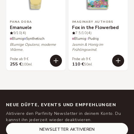
PANA DORA
IMAGINARY AUTHORS
Emanuele
Fox in the Flowerbed
9
/10
(4)
7.5
/10
(4)
Blumig
Synthetisch
Blumig
Pudrig
Blumige Opulenz, moderne
Jasmin & Honig im
Wärme.
Frühlingswind.
Probe ab 9 €
Probe ab 9 €
255 €
110 €
100ml
50ml
NEUE DÜFTE, EVENTS UND EMPFEHLUNGEN
Aktiviere den Parfinity Newsletter in deinem Konto. Du
kannst ihn jederzeit wieder deaktivieren.
NEWSLETTER AKTIVIEREN