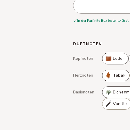
In der Parfinity Box testen
Grati
DUFTNOTEN
Kopfnoten
Leder
Herznoten
Tabak
Basisnoten
Eichenm
Vanille