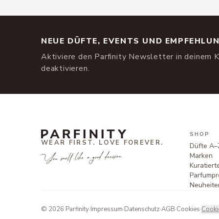
NEUE DÜFTE, EVENTS UND EMPFEHLU
Aktiviere den Parfinity Newsletter in deinem K
deaktivieren.
SHOP
WEAR FIRST. LOVE FOREVER.
Düfte A–
You smell like a good decision.
Marken
Kuratier
Parfumpr
Neuheite
©
2026
Parfinity
·
Impressum
·
Datenschutz
·
AGB
·
Cookies
·
Cooki