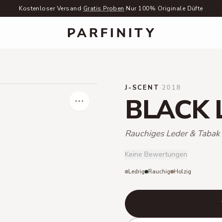
Kostenloser Versand
·
Gratis Proben
·
Nur 100% Originale Düfte
J-SCENT
·
2018
BLACK 
Rauchiges Leder & Tabak
Keine Bewertungen
Ledrig
Rauchig
Holzig