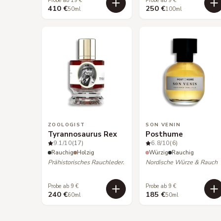
Probe ab 19 €
Probe ab 9 €
410 €
250 €
50ml
100ml
ZOOLOGIST
SON VENIN
Tyrannosaurus Rex
Posthume
9.1
/10
(17)
6.8
/10
(6)
Rauchig
Holzig
Würzig
Rauchig
Prähistorisches Rauchleder.
Nordische Würze & Rauch
Probe ab 9 €
Probe ab 9 €
240 €
185 €
60ml
50ml