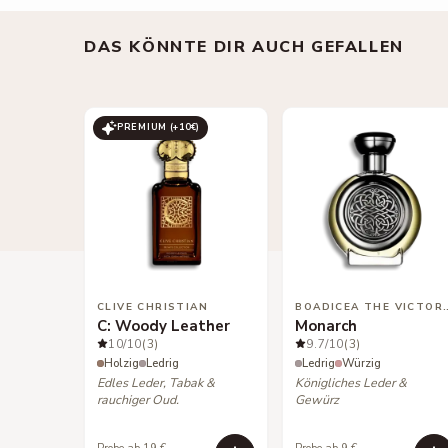
DAS KÖNNTE DIR AUCH GEFALLEN
PREMIUM (+
10
€)
CLIVE CHRISTIAN
BOADICEA THE
C: Woody Leather
Monarch
10
/10
(3)
9.7
/10
(3)
Holzig
Ledrig
Ledrig
Würzig
Edles Leder, Tabak &
Königliches Leder &
rauchiger Oud.
Gewürz