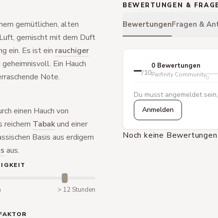
BEWERTUNGEN & FRAG
inem gemütlichen, alten
Bewertungen
Fragen & An
r Luft, gemischt mit dem Duft
 ein. Es ist ein
rauchiger
g geheimnisvoll. Ein Hauch
–
0 Bewertungen
/10
Parfinity Community
erraschende Note.
0
Du musst angemeldet sein,
Anmelden
durch einen Hauch von
us reichem
Tabak
und einer
Noch keine Bewertungen.
klassischen Basis aus erdigem
s
aus.
IGKEIT
n
> 12 Stunden
FAKTOR