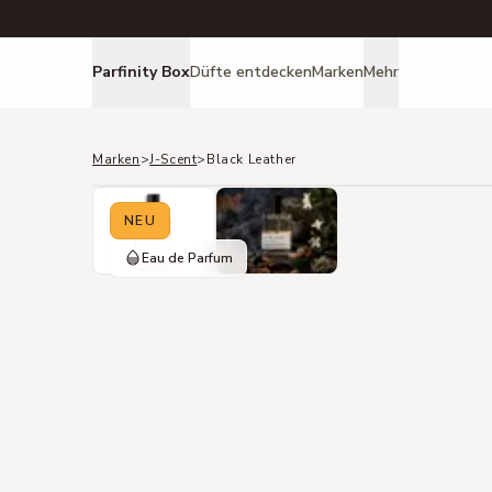
Parfinity Box
Düfte entdecken
Marken
Mehr
Marken
>
J-Scent
>
Black Leather
NEU
Eau de Parfum