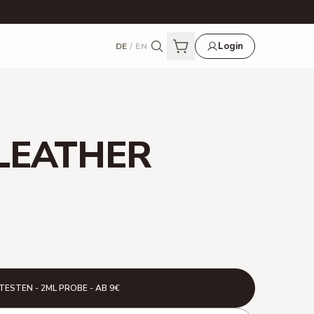
Login
DE
/
EN
LEATHER
TESTEN - 2ML PROBE - AB 9€