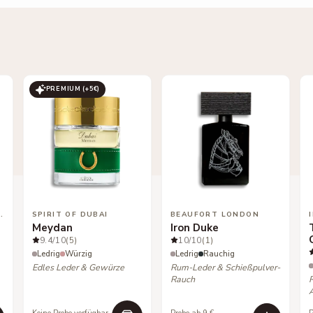
PREMIUM (+
5
€)
 VICTORIOUS
SPIRIT OF DUBAI
BEAUFORT LONDON
Meydan
Iron Duke
9.4
/10
(5)
10
/10
(1)
Ledrig
Würzig
Ledrig
Rauchig
Edles Leder & Gewürze
Rum-Leder & Schießpulver-
Rauch
R