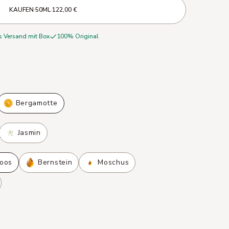
KAUFEN
·
50ML
·
122,00 €
s Versand mit Box
100% Original
Bergamotte
Jasmin
oos
Bernstein
Moschus