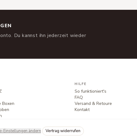
NGEN
onto. Du kannst ihn jederzeit wieder
HILFE
Z
So funktioniert's
FAQ
te Boxen
Versand & Retoure
oben
Kontakt
n
e-Einstellungen ändern
Vertrag widerrufen