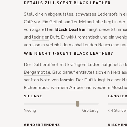
DETAILS ZU J-SCENT BLACK LEATHER
Stell dir ein abgenutztes, schwarzes Ledersofa in e
Café vor. Ein Gefühl sanfter Melancholie liegt in de
von Zigaretten.
Black Leather
fängt diese Stimmung
und
ledriger
Duft. Er wirkt romantisch und ein weni
von Jasmin verleiht dem anhaltenden Rauch eine üb
WIE RIECHT J-SCENT BLACK LEATHER?
Der Duft eröffnet mit kräftigem
Leder
, aufgehellt 
Bergamotte
. Bald darauf entfaltet sich ein Herz a
sanften Note von
Jasmin
. Der Duft klingt in einer 
Eichenmoos
, warmem
Amber
und weichem
Moschu
SILLAGE
LANGLEB
Niedrig
Großartig
< 4 Stunde
GENDERTENDENZ
NISCHEN