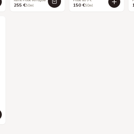
Keine Probe verfügbar
Probe ab 9 €
P
255 €
150 €
50ml
50ml