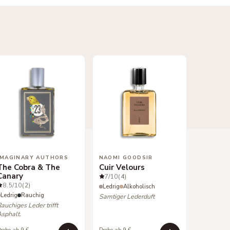
IMAGINARY AUTHORS
NAOMI GOODSIR
The Cobra & The
Cuir Velours
Canary
7
/10
(4)
8.5
/10
(2)
Ledrig
Alkoholisch
Ledrig
Rauchig
Samtiger Lederduft
auchiges Leder trifft
Asphalt.