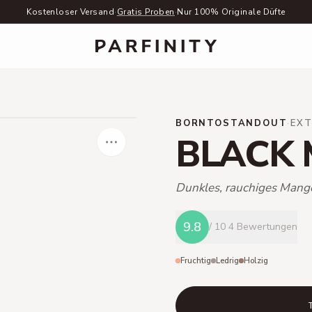
Kostenloser Versand
·
Gratis Proben
·
Nur 100% Originale Düfte
BORNTOSTANDOUT
·
EXT
BLACK
Dunkles, rauchiges Mang
9.8
/ 10
4 Bewertungen
Fruchtig
Ledrig
Holzig