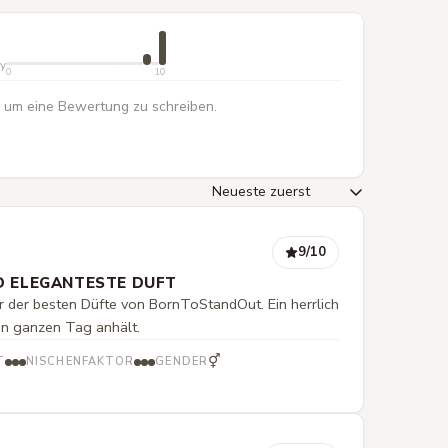
ty
0
10
 um eine Bewertung zu schreiben.
9
/10
D ELEGANTESTE DUFT
 der besten Düfte von BornToStandOut. Ein herrlich
en ganzen Tag anhält.
⚥
T
NISCHENFAKTOR
GENDER