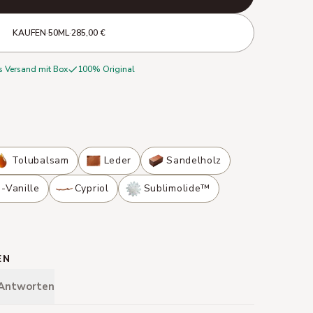
KAUFEN
·
50ML
·
285,00 €
s Versand mit Box
100% Original
Tolubalsam
Leder
Sandelholz
-Vanille
Cypriol
Sublimolide™
EN
 Antworten