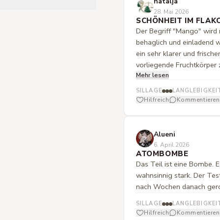
natalja
28. Mai 2026
SCHÖNHEIT IM FLAK
Der Begriff "Mango" wird 
behaglich und einladend 
ein sehr klarer und frische
vorliegende Fruchtkörper z
Mehr lesen
Textur und eine ausgepräg
SILLAGE
LANGLEBIGKEI
Hilfreich
Kommentieren
Alueni
6. April 2026
ATOMBOMBE
Das Teil ist eine Bombe. E
wahnsinnig stark. Der Test
nach Wochen danach ger
SILLAGE
LANGLEBIGKEI
Hilfreich
Kommentieren