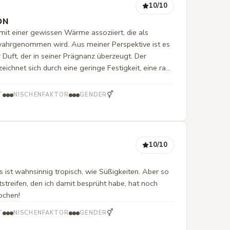
10
/10
ON
mit einer gewissen Wärme assoziiert, die als
wahrgenommen wird. Aus meiner Perspektive ist es
r Duft, der in seiner Prägnanz überzeugt. Der
eichnet sich durch eine geringe Festigkeit, eine raue
te Sättigung aus. 🥰
⚥
T
NISCHENFAKTOR
GENDER
10
/10
s ist wahnsinnig tropisch, wie Süßigkeiten. Aber so
streifen, den ich damit besprüht habe, hat noch
ochen!
⚥
T
NISCHENFAKTOR
GENDER