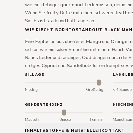
wie ein klebriger
gourmand
-Leckerbissen, der in ein
Wenn Sie
fruity
Düfte mit einem schweren
leather
Sie. Es ist stark und hält lange an.
WIE RIECHT BORNTOSTANDOUT BLACK MA
Eine Explosion aus überreifer
Mango
und
Orange
ma
sich an wie ein süßer Smoothie mit einem Hauch
Van
Raues
Leder
und rauchiges
Oud
dringen durch die S
erdiges
Cypriol
und
Sandelholz
für ein komplexes
SILLAGE
LANGLEB
Niedrig
Großartig
< 4 Stunde
GENDERTENDENZ
NISCHEN
Masculin
Unisex
Feminin
Mainstrea
INHALTSSTOFFE & HERSTELLERKONTAKT