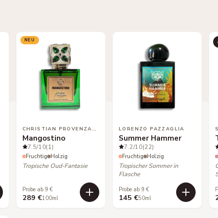
NEU
CHRISTIAN PROVENZANO
LORENZO PAZZAGLIA
Mangostino
Summer Hammer
7.5
/10
(1)
7.2
/10
(22)
Fruchtig
Holzig
Fruchtig
Holzig
Tropische Oud-Fantasie
Tropischer Sommer in
Flasche
Probe ab 9 €
Probe ab 9 €
P
289 €
145 €
100ml
50ml