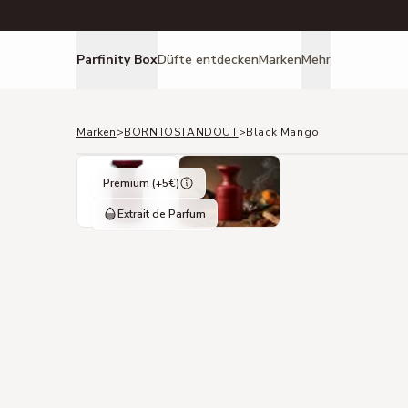
Parfinity Box
Düfte entdecken
Marken
Mehr
Marken
>
BORNTOSTANDOUT
>
Black Mango
Premium (+
5
€)
Extrait de Parfum