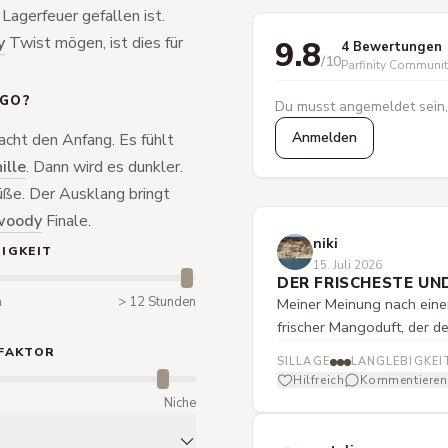
 Lagerfeuer gefallen ist.
y
Twist mögen, ist dies für
9.8
4 Bewertungen
/10
Parfinity Communi
NGO?
Du musst angemeldet sein,
Anmelden
cht den Anfang. Es fühlt
ille
. Dann wird es dunkler.
üße. Der Ausklang bringt
woody
Finale.
niki
IGKEIT
15. Juli 2026
DER FRISCHESTE UN
n
> 12 Stunden
Meiner Meinung nach einer
frischer Mangoduft, der d
FAKTOR
SILLAGE
LANGLEBIGKEI
Hilfreich
Kommentieren
m
Niche