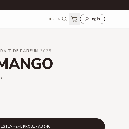
Login
DE
/
EN
RAIT DE PARFUM
·
2025
 MANGO
o.
TESTEN - 2ML PROBE - AB 14€