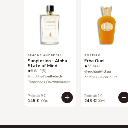
SIMONE ANDREOLI
SOSPIRO
Sunplosion - Aloha
Erba Oud
State of Mind
6
/10
(4)
8.8
/10
(5)
Fruchtig
Holzig
Fruchtig
Synthetisch
Mutiges Frucht-Oud
Tropisches Fruchtparadies
Probe ab 9 €
Probe ab 9 €
145 €
243 €
100ml
100ml