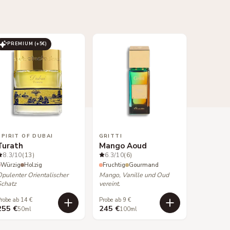
PREMIUM (+
5
€)
SPIRIT OF DUBAI
GRITTI
Turath
Mango Aoud
8.3
/10
(13)
6.3
/10
(6)
Würzig
Holzig
Fruchtig
Gourmand
Opulenter Orientalischer
Mango, Vanille und Oud
Schatz
vereint.
robe ab 14 €
Probe ab 9 €
255 €
245 €
50ml
100ml