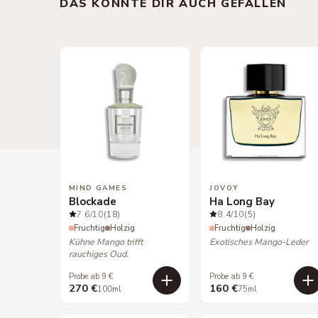
DAS KÖNNTE DIR AUCH GEFALLEN
MIND GAMES
JOVOY
Blockade
Ha Long Bay
7.6
/10
(18)
8.4
/10
(5)
Fruchtig
Holzig
Fruchtig
Holzig
Kühne Mango trifft
Exotisches Mango-Leder
rauchiges Oud.
Probe ab 9 €
Probe ab 9 €
270 €
160 €
100ml
75ml