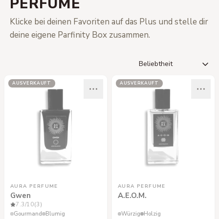
PERFUME
Klicke bei deinen Favoriten auf das Plus und stelle dir
deine eigene Parfinity Box zusammen.
AUSVERKAUFT
AUSVERKAUFT
AURA PERFUME
AURA PERFUME
Gwen
A.E.O.M.
7.3
/10
(3)
Gourmand
Blumig
Würzig
Holzig