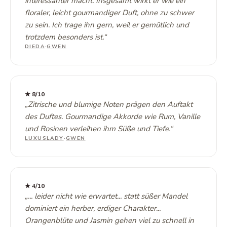
interessanter macht. Insgesamt wirkt er wie ein
floraler, leicht gourmandiger Duft, ohne zu schwer
zu sein. Ich trage ihn gern, weil er gemütlich und
trotzdem besonders ist.
“
DIEDA
·
GWEN
★
8
/10
„
Zitrische und blumige Noten prägen den Auftakt
des Duftes. Gourmandige Akkorde wie Rum, Vanille
und Rosinen verleihen ihm Süße und Tiefe.
“
LUXUSLADY
·
GWEN
★
4
/10
„
... leider nicht wie erwartet... statt süßer Mandel
dominiert ein herber, erdiger Charakter...
Orangenblüte und Jasmin gehen viel zu schnell in