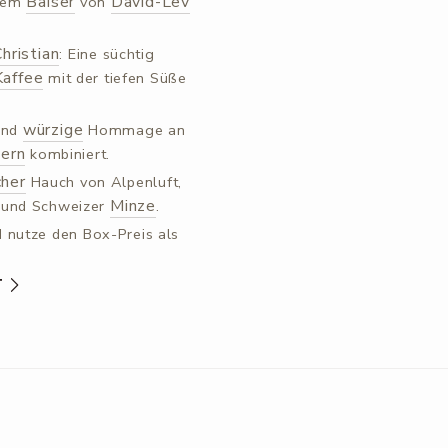
Baiser
David-Lev
ßem
von
Christian
: Eine süchtig
Kaffee
mit der tiefen Süße
würzige
 und
Hommage an
ern
kombiniert.
cher
Hauch von Alpenluft,
Minze
und Schweizer
.
 nutze den Box-Preis als
T