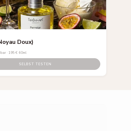
(Noyau Doux)
gbar
·
195 €
60ml
SELBST TESTEN