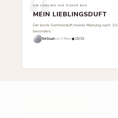
“
EIN LIEBLING AUS DIESER BOX
MEIN LIEBLINGSDUFT
Der beste Sommerduft meiner Meinung nach. 10
besonders.
”
SirGoat
vor 1 Mon.
10
/10