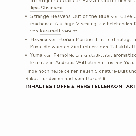
fruchtiger
Passionsfrucht
Cocktail aus
und sü
Jipa-Slivinschi
.
Strange Heavens Out of the Blue
Clive 
von
rauchige
machende,
Mischung, die belebenden
Karamell
von
vereint.
Havana
Florian Pontier
von
: Eine reichhaltige
Zimt
Tabakblätt
Kuba, die warmen
mit erdigen
Yuma
Pernoire
aromatis
von
: Ein kristallklarer,
Andreas Wilhelm
Yuzu
kreiert von
mit frischer
Finde noch heute deinen neuen Signature-Duft und
Rabatt für deinen nächsten Flakon! 🧪
INHALTSSTOFFE & HERSTELLERKONTAK