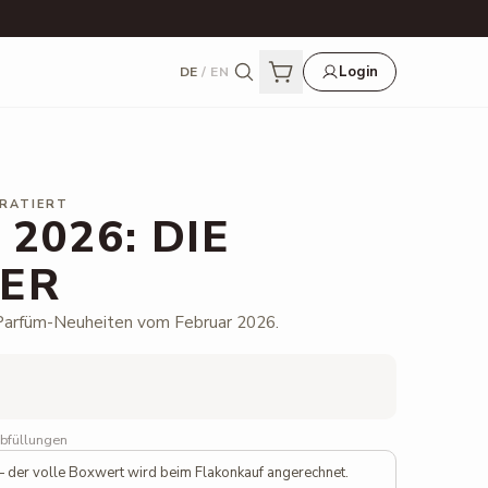
Login
DE
/
EN
URATIERT
2026: DIE
ER
Parfüm-Neuheiten vom Februar 2026.
e
Tos
Abfüllungen
 der volle Boxwert wird beim Flakonkauf angerechnet.