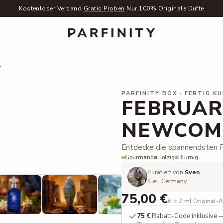
Kostenloser Versand
·
Gratis Proben
·
Nur 100% Originale Düfte
r
PARFINITY BOX · FERTIG K
FEBRUAR 
NEWCOM
Entdecke die spannendsten 
Gourmand
Holzig
Blumig
Parfums D'Elmar: Rouge Mystiqu
Kuratiert von
Sven
Kiel, Germany
75,00 €
6 × 2 ml Original-
75 €
Rabatt-Code inklusive —