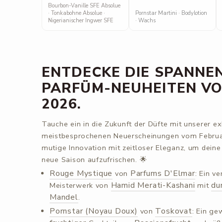
Bourbon-Vanille SFE Absolue
· Tonkabohne Absolue ·
Pornstar Martini · Bodylotion
Nigerianischer Ingwer SFE
· Wachs
ENTDECKE DIE SPANNE
PARFÜM-NEUHEITEN V
2026.
Tauche ein in die Zukunft der Düfte mit unserer e
meistbesprochenen Neuerscheinungen vom Februar
mutige Innovation mit zeitloser Eleganz, um deine
neue Saison aufzufrischen. 🌟
Rouge Mystique
Parfums D'Elmar
von
: Ein v
Hamid Merati-Kashani
du
Meisterwerk von
mit
Mandel
.
Pornstar (Noyau Doux)
Toskovat
von
: Ein ge