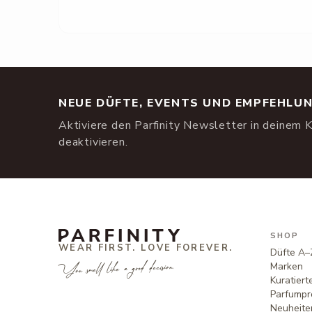
NEUE DÜFTE, EVENTS UND EMPFEHLU
Aktiviere den Parfinity Newsletter in deinem K
deaktivieren.
SHOP
WEAR FIRST. LOVE FOREVER.
Düfte A–
You smell like a good decision.
Marken
Kuratier
Parfumpr
Neuheite