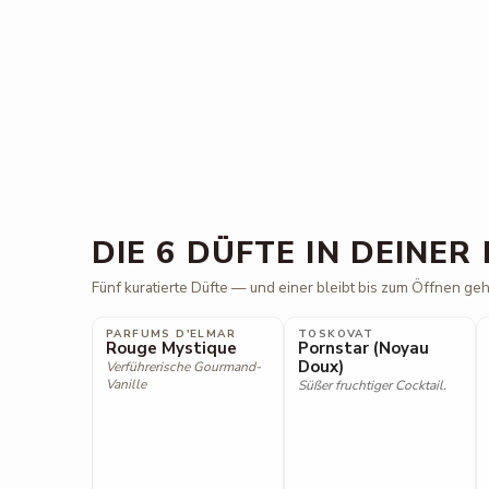
DIE 6 DÜFTE IN DEINER
Fünf kuratierte Düfte — und einer bleibt bis zum Öffnen ge
PARFUMS D'ELMAR
TOSKOVAT
PROBE NICHT VERFÜGBAR
Rouge Mystique
Pornstar (Noyau
Doux)
Verführerische Gourmand-
Vanille
Süßer fruchtiger Cocktail.