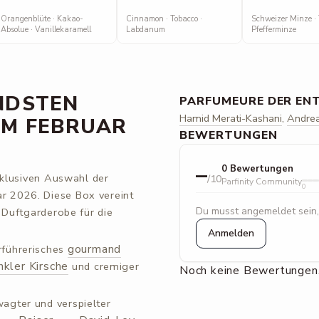
Orangenblüte · Kakao-
Cinnamon · Tobacco ·
Schweizer Minze · 
Absolue · Vanillekaramell
Labdanum
Pfefferminze
NDSTEN
PARFUMEURE DER EN
Hamid Merati-Kashani
,
Andre
OM FEBRUAR
BEWERTUNGEN
–
0 Bewertungen
xklusiven Auswahl der
/10
Parfinity Community
0
 2026. Diese Box vereint
Du musst angemeldet sein,
 Duftgarderobe für die
Anmelden
gourmand
erführerisches
nkler Kirsche
und cremiger
Noch keine Bewertungen.
wagter und verspielter