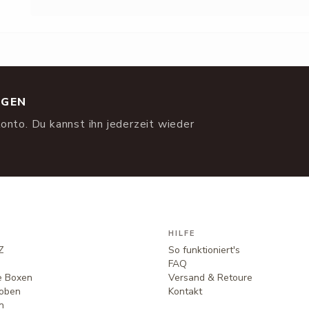
NGEN
onto. Du kannst ihn jederzeit wieder
HILFE
Z
So funktioniert's
FAQ
te Boxen
Versand & Retoure
oben
Kontakt
n