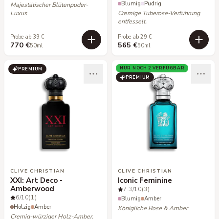
Blumig
Pudrig
Majestätischer Blütenpuder-
Luxus
Cremige Tuberose-Verführung
entfesselt.
Probe ab 39 €
Probe ab 29 €
770 €
565 €
50ml
50ml
NUR NOCH 2 VERFÜGBAR
PREMIUM
PREMIUM
CLIVE CHRISTIAN
CLIVE CHRISTIAN
XXI: Art Deco -
Iconic Feminine
Amberwood
7.3
/10
(3)
6
/10
(1)
Blumig
Amber
Holzig
Amber
Königliche Rose & Amber
Cremig-würziger Holz-Amber.