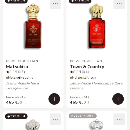
PREMIUM
PREMIUM
CLIVE CHRISTIAN
CLIVE CHRISTIAN
Matsukita
Town & Country
8.3
/10
(7)
8.8
/10
(4)
Holzig
Rauchig
Holzig
Zitrisch
Jasmin-Rauch-Tee &
Zitrus-Würze Harmonie, zeitlose
Holzgewürze
Eleganz.
Probe ab 24 €
Probe ab 24 €
465 €
465 €
50ml
50ml
AUSVERKAUFT
PREMIUM