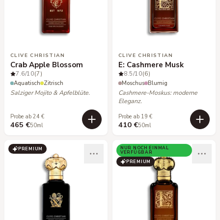
CLIVE CHRISTIAN
CLIVE CHRISTIAN
Crab Apple Blossom
E: Cashmere Musk
7.6
/10
(7)
8.5
/10
(6)
Aquatisch
Zitrisch
Moschus
Blumig
Salziger Mojito & Apfelblüte.
Cashmere-Moskus: moderne
Eleganz.
Probe ab 24 €
Probe ab 19 €
465 €
410 €
50ml
50ml
NUR NOCH EINMAL
PREMIUM
VERFÜGBAR
PREMIUM