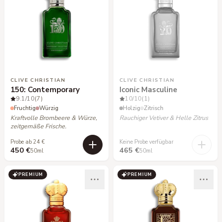
CLIVE CHRISTIAN
CLIVE CHRISTIAN
150: Contemporary
Iconic Masculine
9.1
/10
(7)
10
/10
(1)
Fruchtig
Würzig
Holzig
Zitrisch
Kraftvolle Brombeere & Würze,
Rauchiger Vetiver & Helle Zitrus
zeitgemäße Frische.
Probe ab 24 €
Keine Probe verfügbar
450 €
465 €
50ml
50ml
PREMIUM
PREMIUM