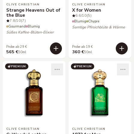
CLIVE CHRISTIAN
CLIVE CHRISTIAN
Strange Heavens Out of
X for Women
the Blue
6.6
/10
(5)
7.8
/10
(7)
Blumig
Chypre
Gourmand
Blumig
Samtige Pfirsichblüte & Wärme
Süßes Kaffee-Blüten-Elixier
Probe ab 29 €
Probe ab 19 €
565 €
360 €
50ml
50ml
PREMIUM
PREMIUM
CLIVE CHRISTIAN
CLIVE CHRISTIAN