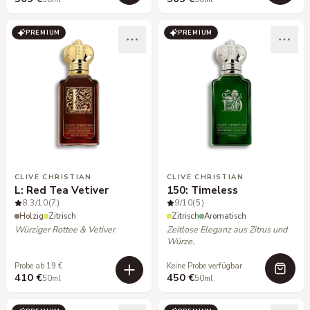
PREMIUM
PREMIUM
CLIVE CHRISTIAN
CLIVE CHRISTIAN
L: Red Tea Vetiver
150: Timeless
8.3
/10
(7)
9
/10
(5)
Holzig
Zitrisch
Zitrisch
Aromatisch
Würziger Rottee & Vetiver
Zeitlose Eleganz aus Zitrus und
Würze.
Probe ab 19 €
Keine Probe verfügbar
410 €
450 €
50ml
50ml