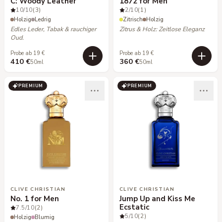
C: Woody Leather
1872 for Men
10
/10
(3)
2
/10
(1)
Holzig
Ledrig
Zitrisch
Holzig
Edles Leder, Tabak & rauchiger
Zitrus & Holz: Zeitlose Eleganz
Oud.
Probe ab 19 €
Probe ab 19 €
410 €
360 €
50ml
50ml
PREMIUM
PREMIUM
CLIVE CHRISTIAN
CLIVE CHRISTIAN
No. 1 for Men
Jump Up and Kiss Me
Ecstatic
7.5
/10
(2)
5
/10
(2)
Holzig
Blumig