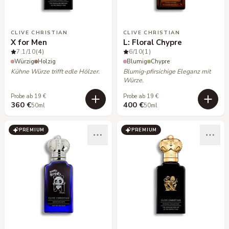
CLIVE CHRISTIAN
CLIVE CHRISTIAN
X for Men
L: Floral Chypre
7.1
/10
(4)
6
/10
(1)
Würzig
Holzig
Blumig
Chypre
Kühne Würze trifft edle Hölzer.
Blumig-pfirsichige Eleganz mit
Würze.
Probe ab 19 €
Probe ab 19 €
360 €
400 €
50ml
50ml
PREMIUM
PREMIUM