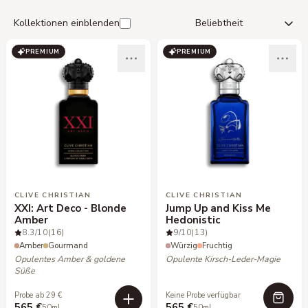
Kollektionen einblenden
PREMIUM
PREMIUM
CLIVE CHRISTIAN
CLIVE CHRISTIAN
XXI: Art Deco - Blonde
Jump Up and Kiss Me
Amber
Hedonistic
8.3
/10
(16)
9
/10
(13)
Amber
Gourmand
Würzig
Fruchtig
Opulentes Amber & goldene
Opulente Kirsch-Leder-Magie
Süße
Probe ab 29 €
Keine Probe verfügbar
565 €
565 €
50ml
50ml