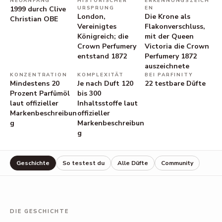
NEUANFANG
HISTORISCHER
ERKENNUNGSZEICH
1999 durch Clive
URSPRUNG
EN
London,
Die Krone als
Christian OBE
Vereinigtes
Flakonverschluss,
Königreich; die
mit der Queen
Crown Perfumery
Victoria die Crown
entstand 1872
Perfumery 1872
auszeichnete
KONZENTRATION
KOMPLEXITÄT
BEI PARFINITY
Mindestens 20
Je nach Duft 120
22
testbare Düfte
Prozent Parfümöl
bis 300
laut offizieller
Inhaltsstoffe laut
Markenbeschreibun
offizieller
g
Markenbeschreibun
g
Geschichte
So testest du
Alle Düfte
Community
DIE GESCHICHTE