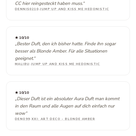
CC hier reingesteckt haben muss.
“
DENNIS0210
·
JUMP UP AND KISS ME HEDONISTIC
★
10
/10
„
Bester Duft, den ich bisher hatte. Finde ihn sogar
besser als Blonde Amber. Für alle Situationen
geeignet.
“
MALIBU
·
JUMP UP AND KISS ME HEDONISTIC
★
10
/10
„
Dieser Duft ist ein absoluter Aura Duft man kommt
in den Raum und alle Augen auf dich einfach nur
wow
“
DENO99
·
XXI: ART DECO - BLONDE AMBER