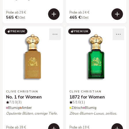
Probe ab 29 €
Probe ab 24 €
565 €
465 €
50ml
50ml
PREMIUM
PREMIUM
CLIVE CHRISTIAN
CLIVE CHRISTIAN
No. 1 for Women
1872 for Women
7
/10
(3)
5
/10
(1)
Blumig
Amber
Zitrisch
Blumig
Opulente Blüten, cremige Tiefe.
Zitrus-Blumen-Luxus, zeitlos.
Probe ab 39 €
Probe ab 19 €