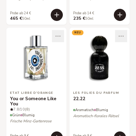
Probe ab 24 €
Probe ab 14 €
465 €
235 €
50ml
50ml
NEU
ETAT LIBRE D'ORANGE
LES FOLIES DU PARFUM
You or Someone Like
22.22
You
7.8
/10
(8)
Aromatisch
Blumig
Grün
Blumig
Aromatisch-florales Rätsel
Frische Minz-Gartenrose
Probe ab 9 €
Probe ab 9 €