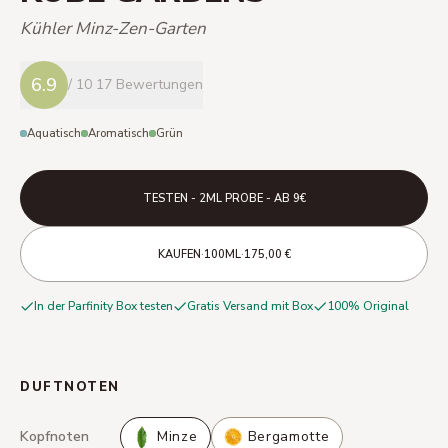
Kühler Minz-Zen-Garten
6.9
/ 10
17 Bewertungen
Aquatisch
Aromatisch
Grün
TESTEN - 2ML PROBE - AB 9€
·
·
KAUFEN
100ML
175,00 €
In der Parfinity Box testen
Gratis Versand mit Box
100% Original
DUFTNOTEN
Kopfnoten
Minze
Bergamotte