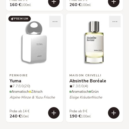
160 €
260 €
100ml
100ml
PREMIUM
PERNOIRE
MAISON CRIVELLI
Yuma
Absinthe Boréale
7.7
/10
(20)
7.3
/10
(4)
Aromatisch
Zitrisch
Aromatisch
Grün
Alpine Minze & Yuzu Frische
Eisige Kräuterfrische
Probe ab 14 €
Probe ab 9 €
240 €
190 €
50ml
100ml