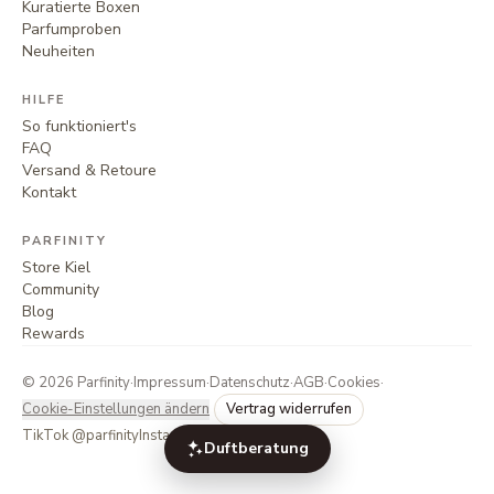
Kuratierte Boxen
Parfumproben
Neuheiten
HILFE
So funktioniert's
FAQ
Versand & Retoure
Kontakt
PARFINITY
Store Kiel
Community
Blog
Rewards
©
2026
Parfinity
·
Impressum
·
Datenschutz
·
AGB
·
Cookies
·
Cookie-Einstellungen ändern
Vertrag widerrufen
TikTok @parfinity
Instagram @parfinity.de
Duftberatung