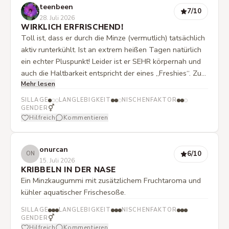
teenbeen
7
/10
28. Juli 2026
WIRKLICH ERFRISCHEND!
Toll ist, dass er durch die Minze (vermutlich) tatsächlich
aktiv runterkühlt. Ist an extrem heißen Tagen natürlich
ein echter Pluspunkt! Leider ist er SEHR körpernah und
auch die Haltbarkeit entspricht der eines „Freshies“. Zu
Mehr lesen
Beginn super minzig, kommen nach und nach die
fruchtigen Noten hinzu. In der Basis tendiert er für mich
SILLAGE
LANGLEBIGKEIT
NISCHENFAKTOR
leicht ins Maskuline.
⚥
GENDER
Hilfreich
Kommentieren
onurcan
6
/10
ON
15. Juli 2026
KRIBBELN IN DER NASE
Ein Minzkaugummi mit zusätzlichem Fruchtaroma und
kühler aquatischer Frischesoße.
SILLAGE
LANGLEBIGKEIT
NISCHENFAKTOR
⚥
GENDER
Hilfreich
Kommentieren