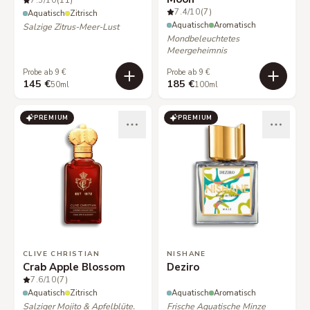
7.5
/10
(11)
7.4
/10
(7)
Aquatisch
Zitrisch
Aquatisch
Aromatisch
Salzige Zitrus-Meer-Lust
Mondbeleuchtetes
Meergeheimnis
Probe ab 9 €
Probe ab 9 €
145 €
185 €
50ml
100ml
PREMIUM
PREMIUM
CLIVE CHRISTIAN
NISHANE
Crab Apple Blossom
Deziro
7.6
/10
(7)
Aquatisch
Zitrisch
Aquatisch
Aromatisch
Salziger Mojito & Apfelblüte.
Frische Aquatische Minze