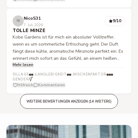
NicoS31
9
/10
NI
7. Juli 2026
TOLLE MINZE
Kobe Gardens ist für mich ein absoluter Volltreffer,
wenn es um sommerliche Erfrischung geht. Der Duft
fängt diese kühle, aromatische Minznote perfekt ein. Es
erinnert mich sofort an das Gefühl, an einem heißen
Mehr lesen
Sommerabend ein erfrischendes Minz-Kaugummi zu
kauen. Es ist ungemein belebend und macht einfach
SILLAGE
LANGLEBIGKEIT
NISCHENFAKTOR
gute Laune. Einzig bei der Sillage und der Haltbarkeit
⚥
GENDER
Hilfreich
Kommentieren
muss man kleine Abstriche machen, da bewegt sich der
Duft für mich eher im Mittelfeld. Dennoch: Aufgrund der
fantastischen Duftkomposition ist das für mich eine
WEITERE BEWERTUNGEN ANZEIGEN (14 WEITERE)
klare Empfehlung.