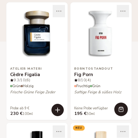
ATELIER MATERI
BORNTOSTANDOUT
Cèdre Figalia
Fig Porn
9.3
/10
(6)
8
/10
(4)
Grün
Holzig
Fruchtig
Grün
Frische Grüne Feige Zeder
Saftige Feige & süßes Holz
Probe ab 9 €
Keine Probe verfügbar
230 €
195 €
100ml
50ml
NEU