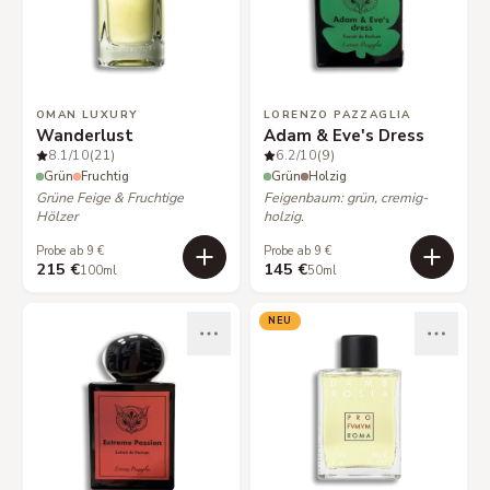
OMAN LUXURY
LORENZO PAZZAGLIA
Wanderlust
Adam & Eve's Dress
8.1
/10
(21)
6.2
/10
(9)
Grün
Fruchtig
Grün
Holzig
Grüne Feige & Fruchtige
Feigenbaum: grün, cremig-
Hölzer
holzig.
Probe ab 9 €
Probe ab 9 €
215 €
145 €
100ml
50ml
NEU