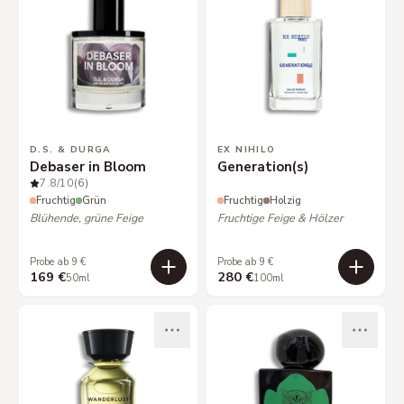
D.S. & DURGA
EX NIHILO
Debaser in Bloom
Generation(s)
7.8
/10
(6)
Fruchtig
Grün
Fruchtig
Holzig
Blühende, grüne Feige
Fruchtige Feige & Hölzer
Probe ab 9 €
Probe ab 9 €
169 €
280 €
50ml
100ml