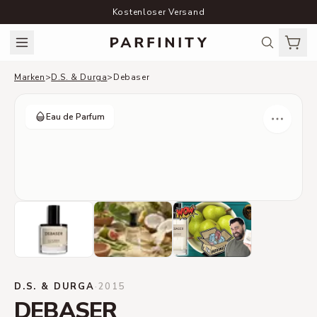
Kostenloser Versand
Marken
>
D.S. & Durga
>
Debaser
Eau de Parfum
D.S. & DURGA
·
2015
DEBASER