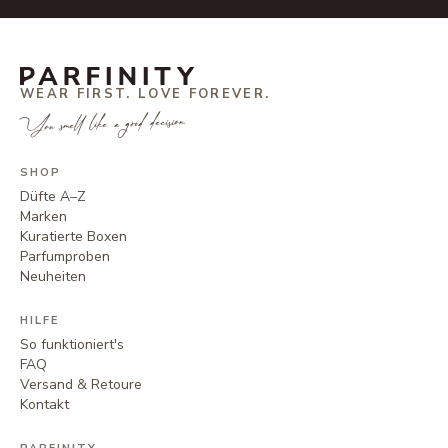
WEAR FIRST. LOVE FOREVER.
You smell like a good decision.
SHOP
Düfte A–Z
Marken
Kuratierte Boxen
Parfumproben
Neuheiten
HILFE
So funktioniert's
FAQ
Versand & Retoure
Kontakt