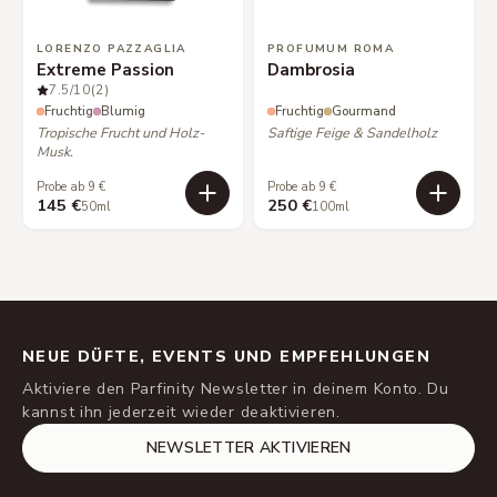
LORENZO PAZZAGLIA
PROFUMUM ROMA
Extreme Passion
Dambrosia
7.5
/10
(2)
Fruchtig
Blumig
Fruchtig
Gourmand
Tropische Frucht und Holz-
Saftige Feige & Sandelholz
Musk.
Probe ab 9 €
Probe ab 9 €
145 €
250 €
50ml
100ml
NEUE DÜFTE, EVENTS UND EMPFEHLUNGEN
Aktiviere den Parfinity Newsletter in deinem Konto. Du
kannst ihn jederzeit wieder deaktivieren.
NEWSLETTER AKTIVIEREN