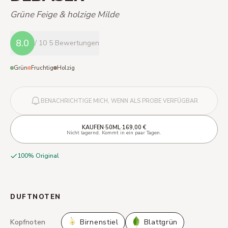
Grüne Feige & holzige Milde
8.0
/ 10
5 Bewertungen
Grün
Fruchtig
Holzig
BENACHRICHTIGE MICH, WENN ALS PROBE VERFÜGBAR
·
·
KAUFEN
50ML
169,00 €
Nicht lagernd. Kommt in ein paar Tagen.
100% Original
DUFTNOTEN
Kopfnoten
Birnenstiel
Blattgrün