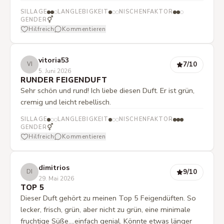
SILLAGE
LANGLEBIGKEIT
NISCHENFAKTOR
⚥
GENDER
Hilfreich
Kommentieren
vitoria53
7
/10
VI
5. Juni 2026
RUNDER FEIGENDUFT
Sehr schön und rund! Ich liebe diesen Duft. Er ist grün,
cremig und leicht rebellisch.
SILLAGE
LANGLEBIGKEIT
NISCHENFAKTOR
⚥
GENDER
Hilfreich
Kommentieren
dimitrios
9
/10
DI
29. Mai 2026
TOP 5
Dieser Duft gehört zu meinen Top 5 Feigendüften. So
lecker, frisch, grün, aber nicht zu grün, eine minimale
fruchtige Süße....einfach genial. Könnte etwas länger