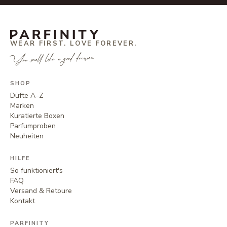
WEAR FIRST. LOVE FOREVER.
You smell like a good decision.
SHOP
Düfte A–Z
Marken
Kuratierte Boxen
Parfumproben
Neuheiten
HILFE
So funktioniert's
FAQ
Versand & Retoure
Kontakt
PARFINITY