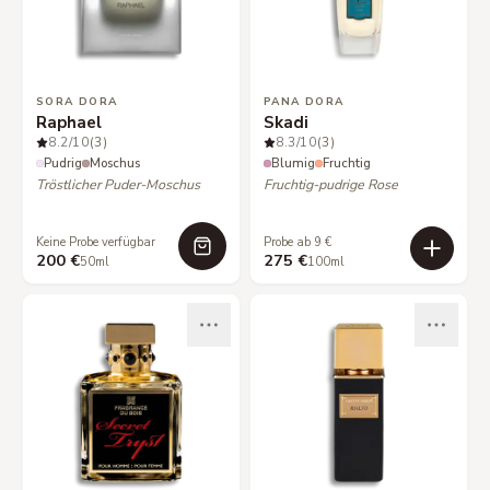
SORA DORA
PANA DORA
Raphael
Skadi
8.2
/10
(3)
8.3
/10
(3)
Pudrig
Moschus
Blumig
Fruchtig
Tröstlicher Puder-Moschus
Fruchtig-pudrige Rose
Keine Probe verfügbar
Probe ab 9 €
200 €
275 €
50ml
100ml