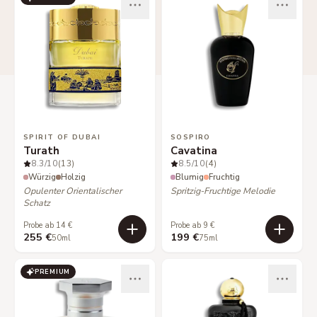
SPIRIT OF DUBAI
SOSPIRO
Turath
Cavatina
8.3
/10
(13)
8.5
/10
(4)
Würzig
Holzig
Blumig
Fruchtig
Opulenter Orientalischer
Spritzig-Fruchtige Melodie
Schatz
Probe ab 14 €
Probe ab 9 €
255 €
199 €
50ml
75ml
PREMIUM