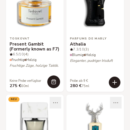
TOSKOVAT
PARFUMS DE MARLY
Present Gambit
Athalia
(Formerly known as F7)
7.3
/10
(3)
6.5
/10
(4)
Blumig
Holzig
Fruchtig
Holzig
Eleganter, pudriger Irisduft
Fruchtige Züge, holzige Taktik.
Keine Probe verfügbar
Probe ab 9 €
275 €
280 €
60ml
75ml
NEU