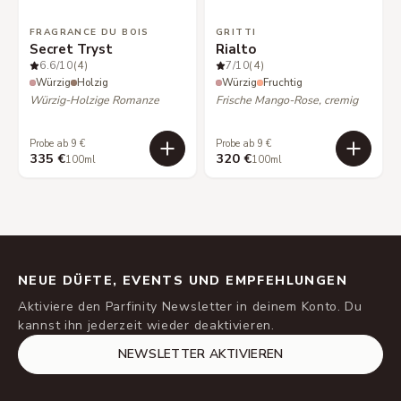
FRAGRANCE DU BOIS
GRITTI
Secret Tryst
Rialto
6.6
/10
(4)
7
/10
(4)
Würzig
Holzig
Würzig
Fruchtig
Würzig-Holzige Romanze
Frische Mango-Rose, cremig
Probe ab 9 €
Probe ab 9 €
335 €
320 €
100ml
100ml
NEUE DÜFTE, EVENTS UND EMPFEHLUNGEN
Aktiviere den Parfinity Newsletter in deinem Konto. Du
kannst ihn jederzeit wieder deaktivieren.
NEWSLETTER AKTIVIEREN