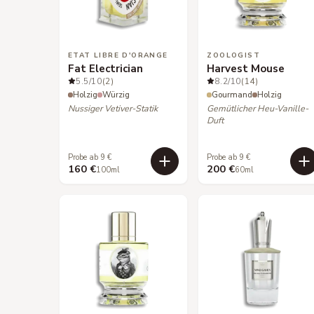
ETAT LIBRE D'ORANGE
ZOOLOGIST
Fat Electrician
Harvest Mouse
5.5
/10
(2)
8.2
/10
(14)
Holzig
Würzig
Gourmand
Holzig
Nussiger Vetiver-Statik
Gemütlicher Heu-Vanille-
Duft
Probe ab 9 €
Probe ab 9 €
160 €
200 €
100ml
60ml