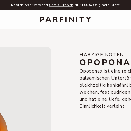
Kostenloser Versand
·
Gratis Proben
·
Nur 100% Originale Düfte
HARZIGE NOTEN
OPOPONA
Opoponax ist eine rei
balsamischen Untertön
gleichzeitig honigähnlic
weichen, fast pudrige
und hat eine tiefe, ge
Sinnlichkeit verleiht.