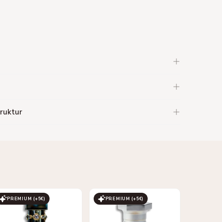
ruktur
PREMIUM (+
5
€)
PREMIUM (+
5
€)