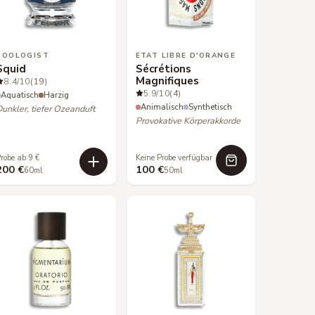
ZOOLOGIST
ETAT LIBRE D'ORANGE
Squid
Sécrétions
Magnifiques
8.4
/10
(19)
5.9
/10
(4)
Aquatisch
Harzig
Animalisch
Synthetisch
unkler, tiefer Ozeanduft
Provokative Körperakkorde
robe ab 9 €
Keine Probe verfügbar
200 €
100 €
60ml
50ml