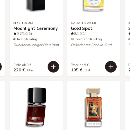
MYSTIKUM
SARAH BAKER
Moonlight Ceremony
Gold Spot
9.2
/10
(5)
8
/10
(1)
Holzig
Ledrig
Gourmand
Holzig
Dunkler rauchiger Ritualduft
Dekadentes Schoko-Oud
D
Probe ab 9 €
Probe ab 9 €
P
220 €
195 €
100ml
50ml