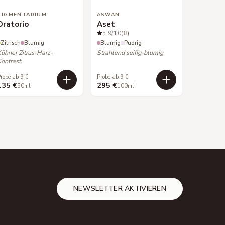
PIGMENTARIUM
ASWAN
Oratorio
Aset
5.9
/10
(8)
Zitrisch
Blumig
Blumig
Pudrig
Kühner Zitrus-Harz-
Strahlend seifig-blumig
ontrast.
robe ab 9 €
Probe ab 9 €
135 €
295 €
50ml
100ml
NEWSLETTER AKTIVIEREN