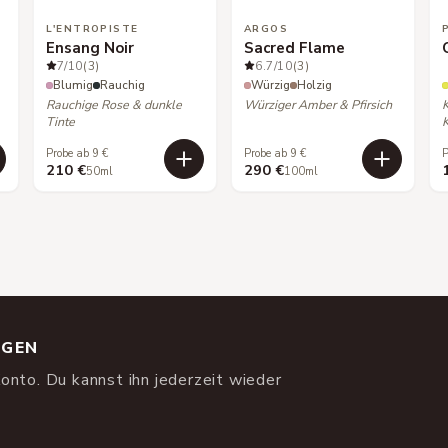
L'ENTROPISTE
ARGOS
Ensang Noir
Sacred Flame
7
/10
(3)
6.7
/10
(3)
Blumig
Rauchig
Würzig
Holzig
Rauchige Rose & dunkle
Würziger Amber & Pfirsich
Tinte
K
Probe ab 9 €
Probe ab 9 €
P
210 €
290 €
50ml
100ml
NGEN
onto. Du kannst ihn jederzeit wieder