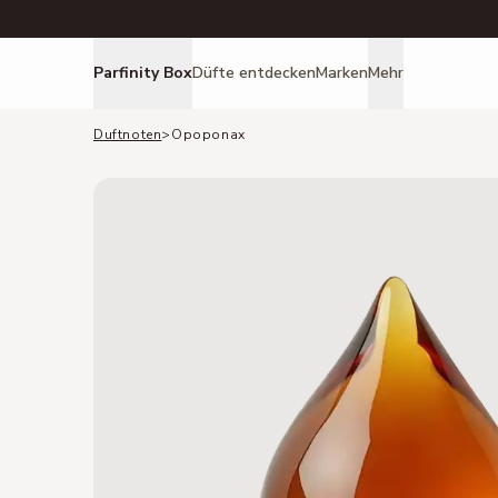
Parfinity Box
Düfte entdecken
Marken
Mehr
Duftnoten
>
Opoponax