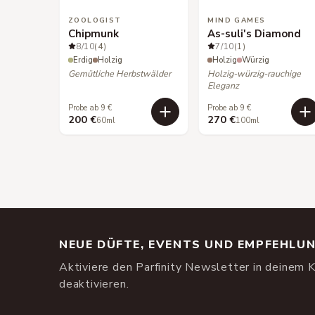
ZOOLOGIST
MIND GAMES
Chipmunk
As-suli's Diamond
8
/10
(4)
7
/10
(1)
Erdig
Holzig
Holzig
Würzig
Gemütliche Herbstwälder
Holzig-würzig-rauchige
Eleganz
Probe ab 9 €
Probe ab 9 €
200 €
270 €
60ml
100ml
NEUE DÜFTE, EVENTS UND EMPFEHLU
Aktiviere den Parfinity Newsletter in deinem K
deaktivieren.