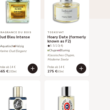
FRAGRANCE DU BOIS
TOSKOVAT
Oud Bleu Intense
Hoary Date (formerly
known as F2)
5.5
/10
(4)
Aquatisch
Holzig
Chypre
Blumig
Marine Oud Eleganz
Klassisches Chypre,
Moderne Seele
robe ab 14 €
Probe ab 14 €
565 €
275 €
100ml
60ml