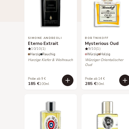
SIMONE ANDREOLI
BORTNIKOFF
Eterno Extrait
Mysterious Oud
10
/10
(1)
9
/10
(1)
Harzig
Rauchig
Würzig
Holzig
Harzige Kiefer & Weihrauch
Würziger Orientalischer
Oud
Probe ab 9 €
Probe ab 14 €
185 €
285 €
100ml
50ml