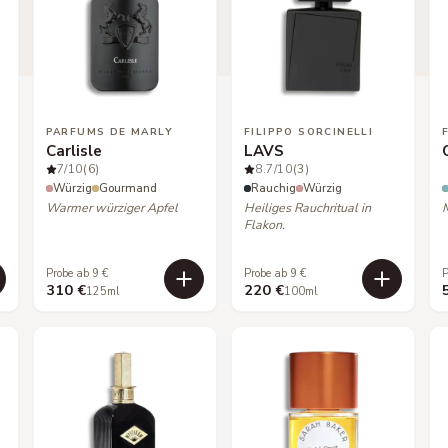
PARFUMS DE MARLY
FILIPPO SORCINELLI
Carlisle
LAVS
7
/10
(6)
8.7
/10
(3)
Würzig
Gourmand
Rauchig
Würzig
Warmer würziger Apfel
Heiliges Rauchritual in
Flakon.
Probe ab 9 €
Probe ab 9 €
P
310 €
220 €
125ml
100ml