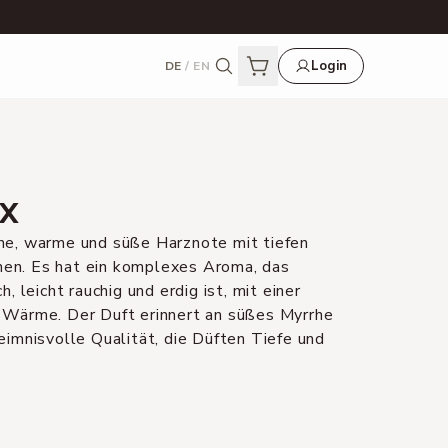
Login
DE
/
EN
X
che, warme und süße Harznote mit tiefen
en. Es hat ein komplexes Aroma, das
h, leicht rauchig und erdig ist, mit einer
n Wärme. Der Duft erinnert an süßes Myrrhe
heimnisvolle Qualität, die Düften Tiefe und