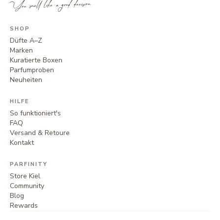
You smell like a good decision.
SHOP
Düfte A–Z
Marken
Kuratierte Boxen
Parfumproben
Neuheiten
HILFE
So funktioniert's
FAQ
Versand & Retoure
Kontakt
PARFINITY
Store Kiel
Community
Blog
Rewards