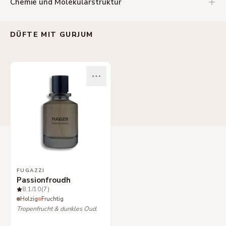
Chemie und Molekularstruktur
DÜFTE MIT GURJUM
FUGAZZI
Passionfroudh
8.1
/10
(7)
Holzig
Fruchtig
Tropenfrucht & dunkles Oud.