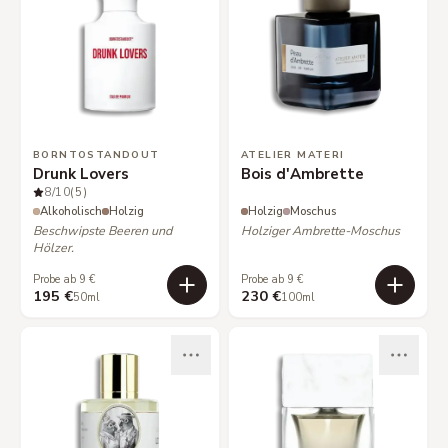
BORNTOSTANDOUT
ATELIER MATERI
Drunk Lovers
Bois d'Ambrette
8
/10
(5)
Alkoholisch
Holzig
Holzig
Moschus
Beschwipste Beeren und
Holziger Ambrette-Moschus
Hölzer.
Probe ab 9 €
Probe ab 9 €
195 €
230 €
50ml
100ml