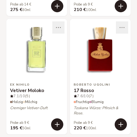
Probe ab 14 €
Probe ab 9 €
275 €
210 €
60ml
100ml
EX NIHILO
ROBERTO UGOLINI
Vetiver Moloko
17 Rosso
7.1
/10
(5)
7.6
/10
(7)
Holzig
Milchig
Fruchtig
Blumig
Cremiger Vetiver-Duft
Toskana Würze: Pfirsich &
Rose.
Probe ab 9 €
Probe ab 9 €
195 €
220 €
50ml
100ml