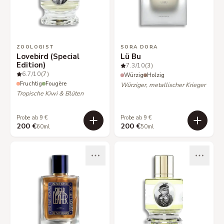
ZOOLOGIST
SORA DORA
Lovebird (Special
Lü Bu
Edition)
7.3
/10
(3)
6.7
/10
(7)
Würzig
Holzig
Fruchtig
Fougère
Würziger, metallischer Krieger
Tropische Kiwi & Blüten
Probe ab 9 €
Probe ab 9 €
200 €
200 €
60ml
50ml