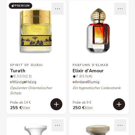
PREMIUM
SPIRIT OF DUBAI
PARFUMS D'ELMAR
Turath
Elixir d'Amour
8.3
/10
(13)
7.8
/10
(4)
Würzig
Holzig
Amber
Blumig
Opulenter Orientalischer
Ein hypnotischer Liebestrank
Schatz
Probe ab 14 €
Probe ab 9 €
255 €
250 €
50ml
60ml