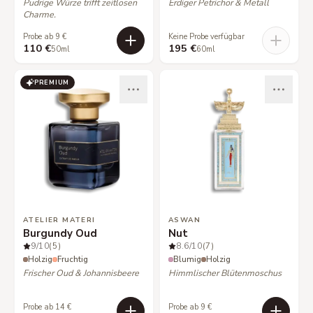
Pudrige Würze trifft zeitlosen
Erdiger Petrichor & Metall
Charme.
Probe ab 9 €
Keine Probe verfügbar
110 €
195 €
50ml
60ml
PREMIUM
ATELIER MATERI
ASWAN
Burgundy Oud
Nut
9
/10
(5)
8.6
/10
(7)
Holzig
Fruchtig
Blumig
Holzig
Frischer Oud & Johannisbeere
Himmlischer Blütenmoschus
Probe ab 14 €
Probe ab 9 €