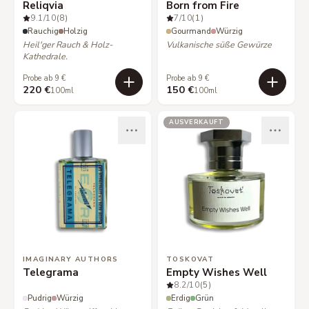
Reliqvia
Born from Fire
9.1
/10
(8)
7
/10
(1)
Rauchig
Holzig
Gourmand
Würzig
Heil'ger Rauch & Holz-
Vulkanische süße Gewürze
Kathedrale.
Probe ab 9 €
Probe ab 9 €
220 €
150 €
100ml
100ml
AUSVERKAUFT
IMAGINARY AUTHORS
TOSKOVAT
Telegrama
Empty Wishes Well
8.2
/10
(5)
Pudrig
Würzig
Erdig
Grün