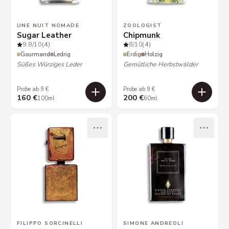
UNE NUIT NOMADE
ZOOLOGIST
Sugar Leather
Chipmunk
9.8
/10
(4)
8
/10
(4)
Gourmand
Ledrig
Erdig
Holzig
Süßes Würziges Leder
Gemütliche Herbstwälder
Probe ab 9 €
Probe ab 9 €
160 €
200 €
100ml
60ml
FILIPPO SORCINELLI
SIMONE ANDREOLI