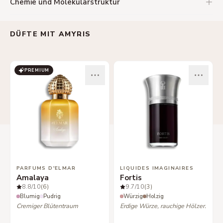
Chemie und Molekularstruktur
DÜFTE MIT AMYRIS
PREMIUM
PARFUMS D'ELMAR
LIQUIDES IMAGINAIRES
Amalaya
Fortis
8.8
/10
(6)
9.7
/10
(3)
Blumig
Pudrig
Würzig
Holzig
Cremiger Blütentraum
Erdige Würze, rauchige Hölzer.