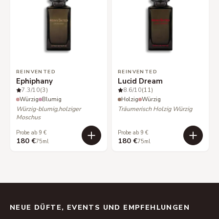
REINVENTED
REINVENTED
Ephiphany
Lucid Dream
7.3
/10
(3)
8.6
/10
(11)
Würzig
Blumig
Holzig
Würzig
Würzig-blumig,holziger
Träumerisch Holzig Würzig
Moschus
Probe ab 9 €
Probe ab 9 €
180 €
180 €
75ml
75ml
NEUE DÜFTE, EVENTS UND EMPFEHLUNGEN