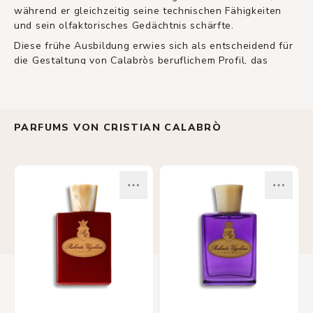
während er gleichzeitig seine technischen Fähigkeiten
und sein olfaktorisches Gedächtnis schärfte.
Diese frühe Ausbildung erwies sich als entscheidend für
die Gestaltung von Calabròs beruflichem Profil, das
fundierte analytische Expertise mit einer unstillbaren
Neugier auf Entdeckung und Experimente verbindet.
Seine Reise führte ihn weiter über GRC Parfum SpA,
bevor er bei CFF (Creative Flavours & Fragrances SpA)
PARFUMS VON CRISTIAN CALABRÒ
seine kreative Heimat fand. Dort eröffnete ihm ein
Treffen mit Andrea Casotti neue Türen für innovative
olfaktorische Ausdrucksformen. Heute konzentriert sich
Calabròs Philosophie darauf, alltägliche Reize und
Leidenschaften in emotional resonierende Düfte zu
verwandeln, wobei er sich von Malerei, Musik, Kino und
Literatur inspirieren lässt.
Sein Ansatz in der Parfümerie verkörpert Arthur
Schnitzlers künstlerische Kriterien Harmonie, Intensität
und Kontinuität. Diese Philosophie zeigt sich in
Kreationen wie
Cannabis Salata
, wo er traditionelle
Parfümerieregeln kühn mit modernen Wendungen neu