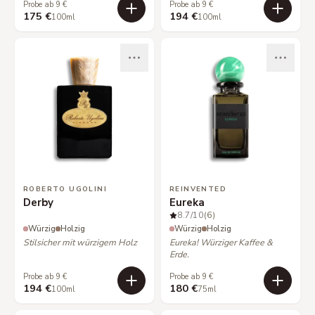
Probe ab 9 €
Probe ab 9 €
175 €
194 €
100ml
100ml
ROBERTO UGOLINI
REINVENTED
Derby
Eureka
8.7
/10
(6)
Würzig
Holzig
Würzig
Holzig
Stilsicher mit würzigem Holz
Eureka! Würziger Kaffee &
Erde.
Probe ab 9 €
Probe ab 9 €
194 €
180 €
100ml
75ml