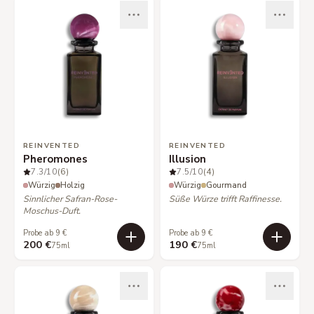
REINVENTED
REINVENTED
Pheromones
Illusion
7.3
/10
(6)
7.5
/10
(4)
Würzig
Holzig
Würzig
Gourmand
Sinnlicher Safran-Rose-
Süße Würze trifft Raffinesse.
Moschus-Duft.
Probe ab 9 €
Probe ab 9 €
200 €
190 €
75ml
75ml