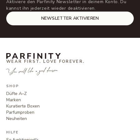
Aktiviere den Parfinity Newsletter in deinem Konto. Du
kannst ihn jederzeit wieder deaktivieren.
NEWSLETTER AKTIVIEREN
WEAR FIRST. LOVE FOREVER.
You smell like a good decision.
SHOP
Düfte A–Z
Marken
Kuratierte Boxen
Parfumproben
Neuheiten
HILFE
So funktioniert's